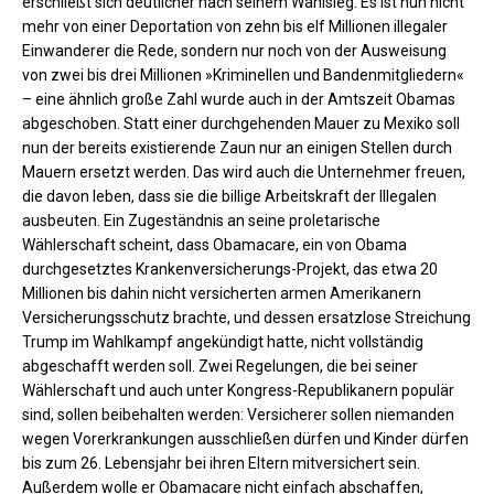
erschließt sich deutlicher nach seinem Wahlsieg. Es ist nun nicht
mehr von einer Deportation von zehn bis elf Millionen illegaler
Einwanderer die Rede, sondern nur noch von der Ausweisung
von zwei bis drei Millionen »Kriminellen und Bandenmitgliedern«
– eine ähnlich große Zahl wurde auch in der Amtszeit Obamas
abgeschoben. Statt einer durchgehenden Mauer zu Mexiko soll
nun der bereits existierende Zaun nur an einigen Stellen durch
Mauern ersetzt werden. Das wird auch die Unternehmer freuen,
die davon leben, dass sie die billige Arbeitskraft der Illegalen
ausbeuten. Ein Zugeständnis an seine proletarische
Wählerschaft scheint, dass Obamacare, ein von Obama
durchgesetztes Krankenversicherungs-Projekt, das etwa 20
Millionen bis dahin nicht versicherten armen Amerikanern
Versicherungsschutz brachte, und dessen ersatzlose Streichung
Trump im Wahlkampf angekündigt hatte, nicht vollständig
abgeschafft werden soll. Zwei Regelungen, die bei seiner
Wählerschaft und auch unter Kongress-Republikanern populär
sind, sollen beibehalten werden: Versicherer sollen niemanden
wegen Vorerkrankungen ausschließen dürfen und Kinder dürfen
bis zum 26. Lebensjahr bei ihren Eltern mitversichert sein.
Außerdem wolle er Obamacare nicht einfach abschaffen,