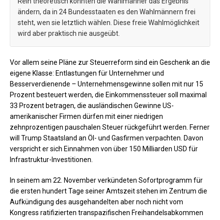
Rein theoretisch könnten die Wahlmänner das Ergebnis
ändern, da in 24 Bundesstaaten es den Wahlmännern frei
steht, wen sie letztlich wählen. Diese freie Wahlmöglichkeit
wird aber praktisch nie ausgeübt.
Vor allem seine Pläne zur Steuerreform sind ein Geschenk an die
eigene Klasse: Entlastungen für Unternehmer und
Besserverdienende – Unternehmensgewinne sollen mit nur 15
Prozent besteuert werden, die Einkommenssteuer soll maximal
33 Prozent betragen, die ausländischen Gewinne US-
amerikanischer Firmen dürfen mit einer niedrigen
zehnprozentigen pauschalen Steuer rückgeführt werden. Ferner
will Trump Staatsland an Öl- und Gasfirmen verpachten. Davon
verspricht er sich Einnahmen von über 150 Milliarden USD für
Infrastruktur-Investitionen.
In seinem am 22. November verkündeten Sofortprogramm für
die ersten hundert Tage seiner Amtszeit stehen im Zentrum die
Aufkündigung des ausgehandelten aber noch nicht vom
Kongress ratifizierten transpazifischen Freihandelsabkommen