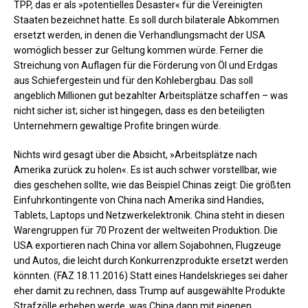
TPP, das er als »potentielles Desaster« für die Vereinigten
Staaten bezeichnet hatte. Es soll durch bilaterale Abkommen
ersetzt werden, in denen die Verhandlungsmacht der USA
womöglich besser zur Geltung kommen würde. Ferner die
Streichung von Auflagen für die Förderung von Öl und Erdgas
aus Schiefergestein und für den Kohlebergbau. Das soll
angeblich Millionen gut bezahlter Arbeitsplätze schaffen – was
nicht sicher ist; sicher ist hingegen, dass es den beteiligten
Unternehmern gewaltige Profite bringen würde.
Nichts wird gesagt über die Absicht, »Arbeitsplätze nach
Amerika zurück zu holen«. Es ist auch schwer vorstellbar, wie
dies geschehen sollte, wie das Beispiel Chinas zeigt: Die größten
Einfuhrkontingente von China nach Amerika sind Handies,
Tablets, Laptops und Netzwerkelektronik. China steht in diesen
Warengruppen für 70 Prozent der weltweiten Produktion. Die
USA exportieren nach China vor allem Sojabohnen, Flugzeuge
und Autos, die leicht durch Konkurrenzprodukte ersetzt werden
könnten. (FAZ 18.11.2016) Statt eines Handelskrieges sei daher
eher damit zu rechnen, dass Trump auf ausgewählte Produkte
Strafzölle erheben werde, was China dann mit eigenen