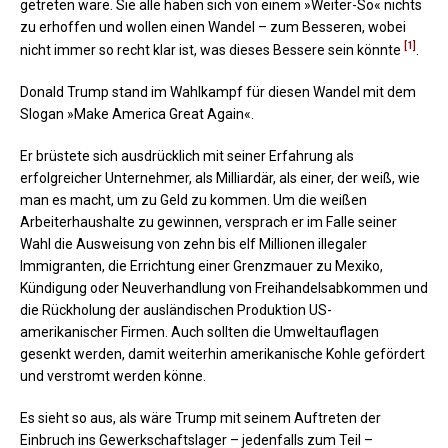
getreten wäre. Sie alle haben sich von einem »Weiter-So« nichts
zu erhoffen und wollen einen Wandel – zum Besseren, wobei
[1]
nicht immer so recht klar ist, was dieses Bessere sein könnte
.
Donald Trump stand im Wahlkampf für diesen Wandel mit dem
Slogan »Make America Great Again«.
Er brüstete sich ausdrücklich mit seiner Erfahrung als
erfolgreicher Unternehmer, als Milliardär, als einer, der weiß, wie
man es macht, um zu Geld zu kommen. Um die weißen
Arbeiterhaushalte zu gewinnen, versprach er im Falle seiner
Wahl die Ausweisung von zehn bis elf Millionen illegaler
Immigranten, die Errichtung einer Grenzmauer zu Mexiko,
Kündigung oder Neuverhandlung von Freihandelsabkommen und
die Rückholung der ausländischen Produktion US-
amerikanischer Firmen. Auch sollten die Umweltauflagen
gesenkt werden, damit weiterhin amerikanische Kohle gefördert
und verstromt werden könne.
Es sieht so aus, als wäre Trump mit seinem Auftreten der
Einbruch ins Gewerkschaftslager – jedenfalls zum Teil –