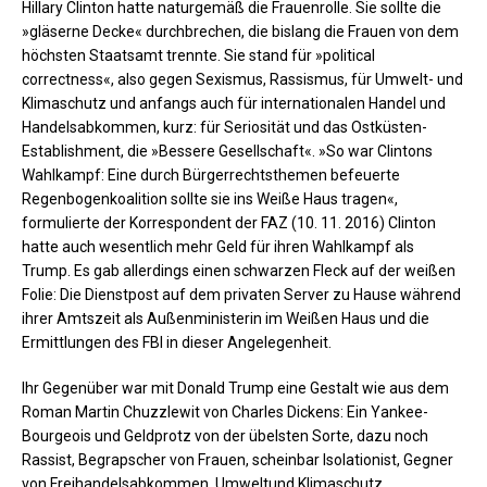
Hillary Clinton hatte naturgemäß die Frauenrolle. Sie sollte die
»gläserne Decke« durchbrechen, die bislang die Frauen von dem
höchsten Staatsamt trennte. Sie stand für »political
correctness«, also gegen Sexismus, Rassismus, für Umwelt- und
Klimaschutz und anfangs auch für internationalen Handel und
Handelsabkommen, kurz: für Seriosität und das Ostküsten-
Establishment, die »Bessere Gesellschaft«. »So war Clintons
Wahlkampf: Eine durch Bürgerrechtsthemen befeuerte
Regenbogenkoalition sollte sie ins Weiße Haus tragen«,
formulierte der Korrespondent der FAZ (10. 11. 2016) Clinton
hatte auch wesentlich mehr Geld für ihren Wahlkampf als
Trump. Es gab allerdings einen schwarzen Fleck auf der weißen
Folie: Die Dienstpost auf dem privaten Server zu Hause während
ihrer Amtszeit als Außenministerin im Weißen Haus und die
Ermittlungen des FBI in dieser Angelegenheit.
Ihr Gegenüber war mit Donald Trump eine Gestalt wie aus dem
Roman Martin Chuzzlewit von Charles Dickens: Ein Yankee-
Bourgeois und Geldprotz von der übelsten Sorte, dazu noch
Rassist, Begrapscher von Frauen, scheinbar Isolationist, Gegner
von Freihandelsabkommen, Umweltund Klimaschutz.