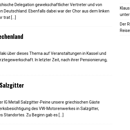
echische Delegation gewekschaftlicher Vertreter und von
Klaus
iven Deutschland. Ebenfalls dabei war der Chor aus dem linken
unter
or trat
[…]
Der R
Reise
iechenland
laki über dieses Thema auf Veranstaltungen in Kassel und
 Ärztegewerkschaft. In letzter Zeit, nach ihrer Pensionierung,
Salzgitter
er IG Metall Salzgitter-Peine unsere griechischen Gäste
rksbesichtigung des VW-Motorenwerkes in Salzgitter,
des Standortes. Zu Beginn gab es
[…]