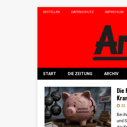
BESTELLEN
DATENSCHUTZ
IMPRESSUM
START
DIE ZEITUNG
ARCHIV
Die 
Kra
22.
Bei i
und S