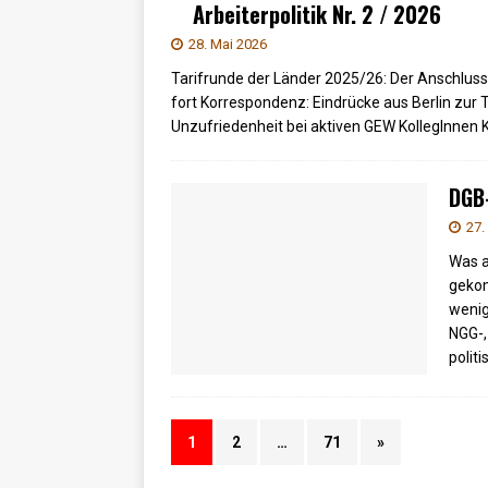
Arbeiterpolitik Nr. 2 / 2026
28. Mai 2026
Tarifrunde der Länder 2025/26: Der Anschluss
fort Korrespondenz: Eindrücke aus Berlin zur 
Unzufriedenheit bei aktiven GEW KollegInnen
DGB
27.
Was a
gekom
wenig
NGG-,
polit
1
2
…
71
»