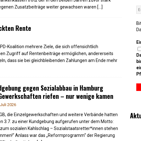
rankenkassen trotz der in den beiden Jahren zuvor stark
egenen Zusatzbeiträge weiter gewachsen waren
[…]
Bi
ckten Rente
D
Ei
-Koalition mehrere Ziele, die sich offensichtlich
den Zugriff auf Rentenbeiträge ermöglichen, andererseits
D
teln, dass sie bei gleichbleibenden Zahlungen am Ende mehr
bi
ei
Pf
dgebung gegen Sozialabbau in Hamburg
Gewerkschaften riefen – nur wenige kamen
 Juli 2026
Akt
GB, die Einzelgewerkschaften und weitere Verbände hatten
en 3.7. zu einer Kundgebung aufgerufen unter dem Motto:
 zum sozialen Kahlschlag – Sozialstaatsretter*innen stehen
men!“ Anlass war das „Reformprogramm“ der Regierung