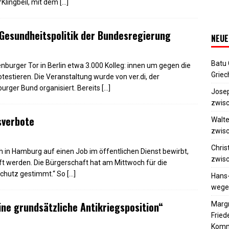
Klingbeil, mit dem
[…]
 Gesundheitspolitik der Bundesregierung
NEUE
Batu
urger Tor in Berlin etwa 3.000 Kolleg: innen um gegen die
Griec
testieren. Die Veranstaltung wurde von ver.di, der
urger Bund organisiert. Bereits
[…]
Josep
zwisc
sverbote
Walte
zwisc
Chris
ch in Hamburg auf einen Job im öffentlichen Dienst bewirbt,
zwisc
ft werden. Die Bürgerschaft hat am Mittwoch für die
chutz gestimmt.“ So
[…]
Hans
wegen
ine grundsätzliche Antikriegsposition“
Margr
Frie
Komm