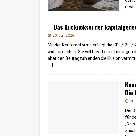
der K
gesti
Das Kuckucksei der kapitalgede
20. Juli 2026
Mit der Rentenreform verfolgt die CDU/CSU/SPD
widersprechen: Sie will Privatversicherungen 
aber den Beitragzahlenden die Illusion vermit
[…]
Kun
Die 
20.
Der D
für d
„Nein
zusam