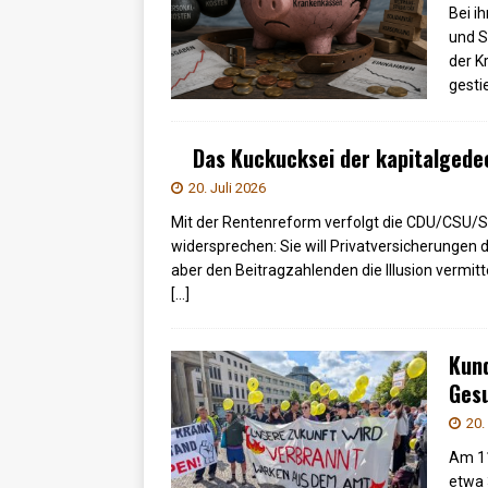
Bei i
und S
der K
gesti
Das Kuckucksei der kapitalgede
20. Juli 2026
Mit der Rentenreform verfolgt die CDU/CSU/SPD
widersprechen: Sie will Privatversicherungen 
aber den Beitragzahlenden die Illusion vermit
[…]
Kund
Gesu
20.
Am 11
etwa 