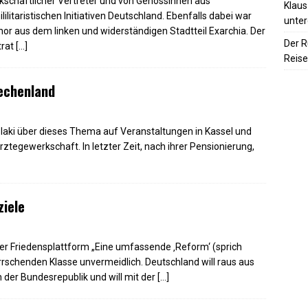
schaftlicher Vertreter und von Genossinnen aus
Klaus
lilitaristischen Initiativen Deutschland. Ebenfalls dabei war
unter
hor aus dem linken und widerständigen Stadtteil Exarchia. Der
Der R
trat
[…]
Reise
iechenland
laki über dieses Thema auf Veranstaltungen in Kassel und
 Ärztegewerkschaft. In letzter Zeit, nach ihrer Pensionierung,
ziele
er Friedensplattform „Eine umfassende ‚Reform‘ (sprich
errschenden Klasse unvermeidlich. Deutschland will raus aus
 der Bundesrepublik und will mit der
[…]