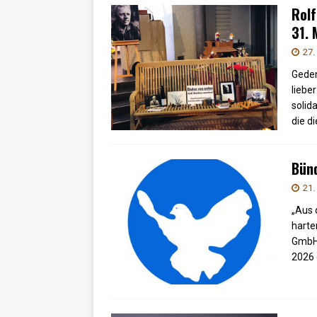
Rolf
31.
27.
Geden
liebe
solid
die d
Bün
21.
„Aus 
harte
GmbH.
2026 