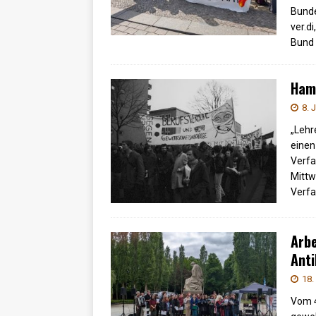
Bunde
ver.d
Bund 
Ham
8. 
„Lehr
einen
Verfa
Mittw
Verfa
Arbe
Anti
18.
Vom 4