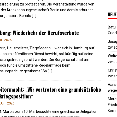
sregierung zu protestieren. Die Veranstaltung wurde von
i, der Krankenhausgesellschaft Berlin und dem Marburger
NEUE
organisiert. Bereits
[…]
Batu
burg: Wiederkehr der Berufsverbote
Griec
Juli 2026
Josep
zwisc
erin, Hausmeister, Tierpflegerin – wer sich in Hamburg auf
 Job im öffentlichen Dienst bewirbt, soll künftig auf seine
Walte
ssungstreue geprüft werden. Die Bürgerschaft hat am
zwisc
och für die umstrittene Regelanfrage beim
Chris
ssungsschutz gestimmt.“ So
[…]
zwisc
Hans
itermacht: „Wir vertreten eine grundsätzliche
wegen
kriegsposition“
Margr
 Juni 2026
Frie
Komm
. Mai bis zum 10. Mai besuchte eine griechische Delegation