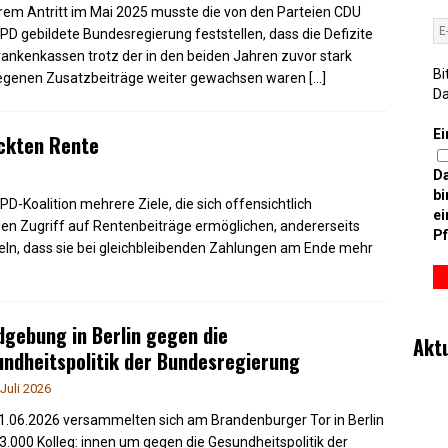
hrem Antritt im Mai 2025 musste die von den Parteien CDU
PD gebildete Bundesregierung feststellen, dass die Defizite
rankenkassen trotz der in den beiden Jahren zuvor stark
Bi
egenen Zusatzbeiträge weiter gewachsen waren
[…]
D
Ei
ckten Rente
D
bi
-Koalition mehrere Ziele, die sich offensichtlich
ei
den Zugriff auf Rentenbeiträge ermöglichen, andererseits
Pf
teln, dass sie bei gleichbleibenden Zahlungen am Ende mehr
gebung in Berlin gegen die
Akt
ndheitspolitik der Bundesregierung
 Juli 2026
.06.2026 versammelten sich am Brandenburger Tor in Berlin
3.000 Kolleg: innen um gegen die Gesundheitspolitik der