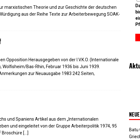
D
r marxistischen Theorie und zur Geschichte der deutschen
bi
 Würdigung aus der Reihe Texte zur Arbeiterbewegung SOAK-
ei
Pf
f
n Opposition Herausgegeben von der I.V.K.O. (Internationale
Akt
 Wolfisheim/Bas-Rhin, Februar 1936 bis Juni 1939.
d Anmerkungen zur Neuausgabe 1983 242 Seiten,
NEUE
chs und Spaniens Artikel aus dem „Internationalen
en und eingeleitet von der Gruppe Arbeiterpolitik 1974, 95
Batu
DF Broschüre
[…]
Griec