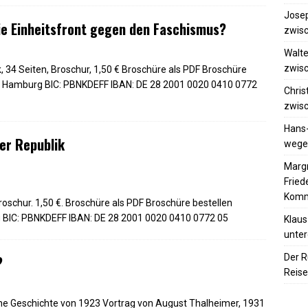
Josep
die Einheitsfront gegen den Faschismus?
zwisc
Walte
zwisc
 34 Seiten, Broschur, 1,50 € Broschüre als PDF Broschüre
nk Hamburg BIC: PBNKDEFF IBAN: DE 28 2001 0020 0410 0772
Chris
zwisc
Hans
er Republik
wegen
Margr
Frie
Komm
oschur. 1,50 €. Broschüre als PDF Broschüre bestellen
 BIC: PBNKDEFF IBAN: DE 28 2001 0020 0410 0772 05
Klaus
unter
Der R
?
Reise
che Geschichte von 1923 Vortrag von August Thalheimer, 1931