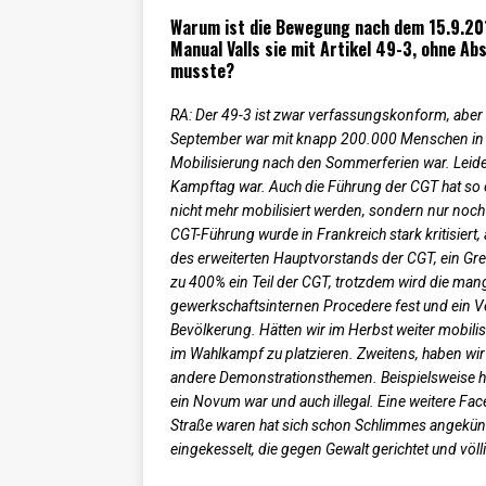
Warum ist die Bewegung nach dem 15.9.201
Manual Valls sie mit Artikel 49-3, ohne 
musste?
RA: Der 49-3 ist zwar verfassungskonform, aber
September war mit knapp 200.000 Menschen in gan
Mobilisierung nach den Sommerferien war. Leider 
Kampftag war. Auch die Führung der CGT hat so e
nicht mehr mobilisiert werden, sondern nur noch
CGT-Führung wurde in Frankreich stark kritisier
des erweiterten Hauptvorstands der CGT, ein Gre
zu 400% ein Teil der CGT, trotzdem wird die mang
gewerkschaftsinternen Procedere fest und ein Ve
Bevölkerung. Hätten wir im Herbst weiter mobilis
im Wahlkampf zu platzieren. Zweitens, haben wir
andere Demonstrationsthemen. Beispielsweise h
ein Novum war und auch illegal. Eine weitere Fa
Straße waren hat sich schon Schlimmes angekünd
eingekesselt, die gegen Gewalt gerichtet und völli