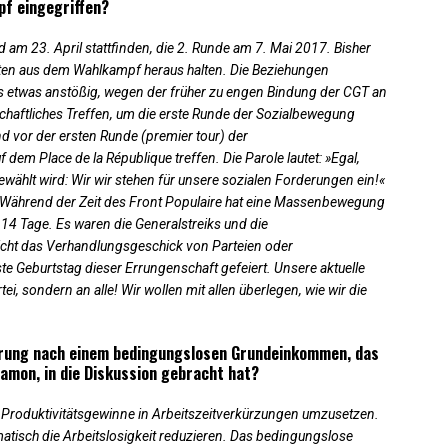
f eingegriffen?
 am 23. April stattfinden, die 2. Runde am 7. Mai 2017. Bisher
ften aus dem Wahlkampf heraus halten. Die Beziehungen
s etwas anstößig, wegen der früher zu engen Bindung der CGT an
chaftliches Treffen, um die erste Runde der Sozialbewegung
d vor der ersten Runde (premier tour) der
dem Place de la République treffen. Die Parole lautet: »Egal,
 gewählt wird: Wir wir stehen für unsere sozialen Forderungen ein!«
. Während der Zeit des Front Populaire hat eine Massenbewegung
14 Tage. Es waren die Generalstreiks und die
icht das Verhandlungsgeschick von Parteien oder
te Geburtstag dieser Errungenschaft gefeiert. Unsere aktuelle
rtei, sondern an alle! Wir wollen mit allen überlegen, wie wir die
erung nach einem bedingungslosen Grundeinkommen, das
Hamon, in die Diskussion gebracht hat?
ie Produktivitätsgewinne in Arbeitszeitverkürzungen umzusetzen.
atisch die Arbeitslosigkeit reduzieren. Das bedingungslose