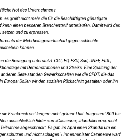
aftliche Not des Unternehmens.
 es greift nicht mehr die für die Beschäftigten günstigste
f kann einen besseren Branchentarif unterlaufen. Damit wird das
u setzen und zu erpressen.
etorechts der Mehrheitsgewerkschaft gegen schlechte
 aushebeln können.
 die Bewegung unterstützt: CGT, FO, FSU, Sud, UNEF, FIDL,
ktionstage mit Demonstrationen und Streiks. Eine Spaltung der
anderen Seite standen Gewerkschaften wie die CFDT, die das
l in Europa: Sollen wir den sozialen Rückschritt gestalten oder ihn
 sie Frankreich seit langem nicht gekannt hat. Insgesamt 800 bis
en ausschließlich Bilder von »Casseurs«, »Randalierern«, nicht
Teilnahme abgeschreckt. Es gab im April einen Skandal um ein
ürger schützen und nicht schlagen!« Innenminister Cazeneuve warf