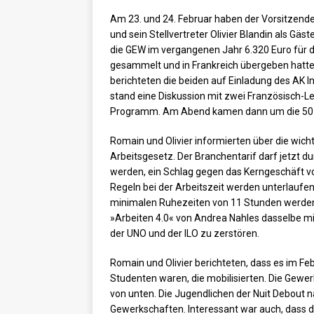
Am 23. und 24. Februar haben der Vorsitzen
und sein Stellvertreter Olivier Blandin als G
die GEW im vergangenen Jahr 6.320 Euro für 
gesammelt und in Frankreich übergeben hatt
berichteten die beiden auf Einladung des AK I
stand eine Diskussion mit zwei Französisch-
Programm. Am Abend kamen dann um die 50 B
Romain und Olivier informierten über die wic
Arbeitsgesetz. Der Branchentarif darf jetzt d
werden, ein Schlag gegen das Kerngeschäft v
Regeln bei der Arbeitszeit werden unterlaufe
minimalen Ruhezeiten von 11 Stunden werden u
»Arbeiten 4.0« von Andrea Nahles dasselbe mi
der UNO und der ILO zu zerstören.
Romain und Olivier berichteten, dass es im F
Studenten waren, die mobilisierten. Die Gew
von unten. Die Jugendlichen der Nuit Debout 
Gewerkschaften. Interessant war auch, dass d