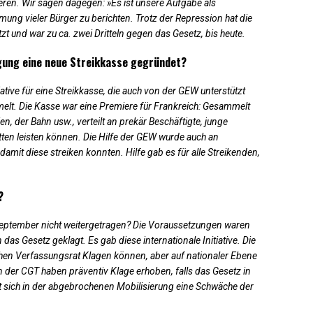
eren. Wir sagen dagegen: »Es ist unsere Aufgabe als
ung vieler Bürger zu berichten. Trotz der Repression hat die
t und war zu ca. zwei Dritteln gegen das Gesetz, bis heute.
ung eine neue Streikkasse gegründet?
iative für eine Streikkasse, die auch von der GEW unterstützt
t. Die Kasse war eine Premiere für Frankreich: Gesammelt
, der Bahn usw., verteilt an prekär Beschäftigte, junge
ätten leisten können. Die Hilfe der GEW wurde auch an
amit diese streiken konnten. Hilfe gab es für alle Streikenden,
?
ptember nicht weitergetragen? Die Voraussetzungen waren
s Gesetz geklagt. Es gab diese internationale Initiative. Die
hen Verfassungsrat Klagen können, aber auf nationaler Ebene
n der CGT haben präventiv Klage erhoben, falls das Gesetz in
t sich in der abgebrochenen Mobilisierung eine Schwäche der