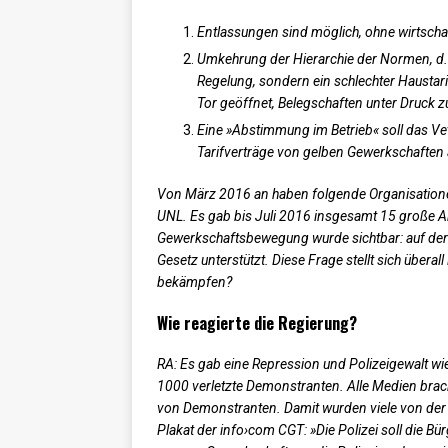
Entlassungen sind möglich, ohne wirtsch
Umkehrung der Hierarchie der Normen, d.h.
Regelung, sondern ein schlechter Haustari
Tor geöffnet, Belegschaften unter Druck z
Eine »Abstimmung im Betrieb« soll das V
Tarifverträge von gelben Gewerkschaften
Von März 2016 an haben folgende Organisationen
UNL. Es gab bis Juli 2016 insgesamt 15 große A
Gewerkschaftsbewegung wurde sichtbar: auf der 
Gesetz unterstützt. Diese Frage stellt sich überal
bekämpfen?
Wie reagierte die Regierung?
RA: Es gab eine Repression und Polizeigewalt wie
1000 verletzte Demonstranten. Alle Medien bracht
von Demonstranten. Damit wurden viele von der 
Plakat der info›com CGT: »Die Polizei soll die B