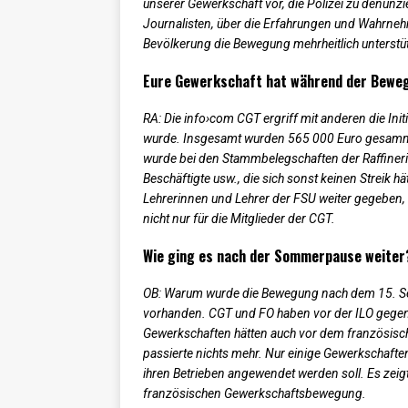
unserer Gewerkschaft vor, die Polizei zu denunzi
Journalisten, über die Erfahrungen und Wahrnehm
Bevölkerung die Bewegung mehrheitlich unterstütz
Eure Gewerkschaft hat während der Beweg
RA: Die info›com CGT ergriff mit anderen die Init
wurde. Insgesamt wurden 565 000 Euro gesammel
wurde bei den Stammbelegschaften der Raffinerien
Beschäftigte usw., die sich sonst keinen Streik h
Lehrerinnen und Lehrer der FSU weiter gegeben, d
nicht nur für die Mitglieder der CGT.
Wie ging es nach der Sommerpause weiter
OB: Warum wurde die Bewegung nach dem 15. Se
vorhanden. CGT und FO haben vor der ILO gegen da
Gewerkschaften hätten auch vor dem französisc
passierte nichts mehr. Nur einige Gewerkschafte
ihren Betrieben angewendet werden soll. Es zeig
französischen Gewerkschaftsbewegung.