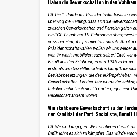
Haben die Gewerkschaften in den Wahlkamp
RA: Die 1. Runde der Präsidentschaftswahlen wird
überwog die Haltung, dass sich die Gewerkscha
zwischen Gewerkschaften und Parteien galten al
die PCF. Es gab am 16. Februar ein übergewerks
vorzubereiten, »Le premier tour social«. Am Aben
Präsidentschaftswahlen wollen wir uns wieder auf 
wen ihr wählt, mobilisiert euch selber! Egal, wer
Es gilt aus den Erfahrungen von 1936 zu lernen
erstmals den bezahlten Urlaub erkämpft, damals 
Betriebsbesetzungen, die das erkämpft haben, n
Gewerkschaften. Letztes Jahr wurde der achtzigs
Initiative richtet sich nicht für oder gegen eine Pa
Gesellschaft ändern wollen.
Wie steht eure Gewerkschaft zu der Ford
der Kandidat der Parti Socialiste, Benoît 
RA: Wir sind dagegen. Wir orientieren darauf, d
Dafür lohnt es sich zu kämpfen. Das würde autom