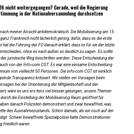
6 nicht weitergegangen? Gerade, weil die Regierung
Abstimmung in der Nationalversammlung durchsetzen
 nach meiner Ansicht antidemokratisch. Die Mobilisierung am 15.
z Frankreich nicht lächerlich gering, dafür, dass es die erste
hat die Führung der FO danach erklärt, dass es für sie der letzte
ntschieden, ohne es nach außen so deutlich zu sagen. Es sollte
 der juristische Weg beschritten werden. Diese Entscheidung der
t, auch von der Info›com CGT. Es war eine einsame Entscheidung
mium von vielleicht 50 Personen. Die info›com CGT ist wirklich
elnde Transparenz kritisiert. Wir stellen ein Versagen beim
rsagen bei der Orientierung der Mitgliedschaft und der
iert, wäre es uns ers-tens viel besser gelungen, unsere Themen
 durch die Einstellung der Mobilisierung Raum geöffnet für
aben danach Polizisten demonstriert und zwar bewaffnet, was
cette des Ausnahmezustands. Schon damals, als wir noch auf der
igt. Schwer bewaffnete Spezialpolizei hatte Demonstrationen
g friedlich waren.