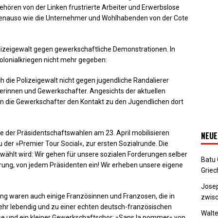
ehören von der Linken frustrierte Arbeiter und Erwerbslose
 genauso wie die Unternehmer und Wohlhabenden von der Cote
izeigewalt gegen gewerkschaftliche Demonstrationen. In
Kolonialkriegen nicht mehr gegeben:
ich die Polizeigewalt nicht gegen jugendliche Randalierer
erinnen und Gewerkschafter. Angesichts der aktuellen
en die Gewerkschafter den Kontakt zu den Jugendlichen dort
e der Präsidentschaftswahlen am 23. April mobilisieren
NEUE
er »Premier Tour Social«, zur ersten Sozialrunde. Die
gewählt wird: Wir gehen für unsere sozialen Forderungen selber
Batu
ierung, von jedem Präsidenten ein! Wir erheben unsere eigene
Griec
Josep
ng waren auch einige Französinnen und Franzosen, die in
zwisc
sehr lebendig und zu einer echten deutsch-französischen
Walte
e und ein kleiner Gewerkschaftschor: »Sans la nommer« von