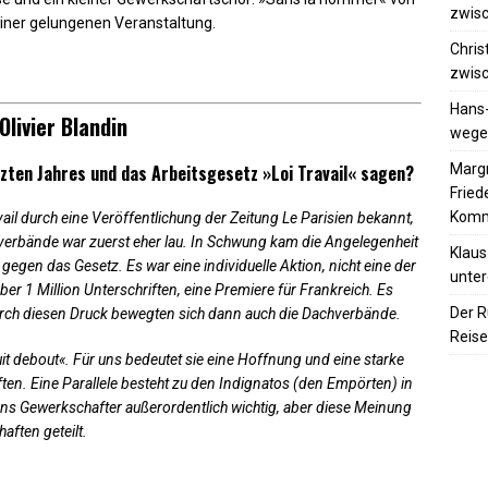
zwisc
iner gelungenen Veranstaltung.
Chris
zwisc
Hans
livier Blandin
wegen
Margr
zten Jahres und das Arbeitsgesetz »Loi Travail« sagen?
Frie
Komm
il durch eine Veröffentlichung der Zeitung Le Parisien bekannt,
hverbände war zuerst eher lau. In Schwung kam die Angelegenheit
Klaus
 gegen das Gesetz. Es war eine individuelle Aktion, nicht eine der
unter
ber 1 Million Unterschriften, eine Premiere für Frankreich. Es
Der R
urch diesen Druck bewegten sich dann auch die Dachverbände.
Reise
it debout«. Für uns bedeutet sie eine Hoffnung und eine starke
en. Eine Parallele besteht zu den Indignatos (den Empörten) in
s Gewerkschafter außerordentlich wichtig, aber diese Meinung
aften geteilt.