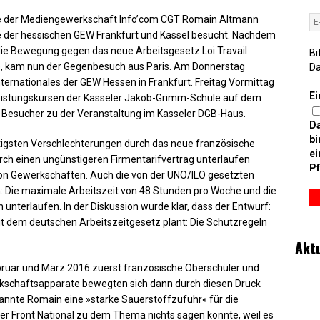
de der Mediengewerkschaft Info’com CGT Romain Altmann
äste der hessischen GEW Frankfurt und Kassel besucht. Nachdem
die Bewegung gegen das neue Arbeitsgesetz Loi Travail
Bi
e, kam nun der Gegenbesuch aus Paris. Am Donnerstag
D
nternationales der GEW Hessen in Frankfurt. Freitag Vormittag
Ei
Leistungskursen der Kasseler Jakob-Grimm-Schule auf dem
esucher zu der Veranstaltung im Kasseler DGB-Haus.
D
bi
htigsten Verschlechterungen durch das neue französische
ei
urch einen ungünstigeren Firmentarifvertrag unterlaufen
Pf
on Gewerkschaften. Auch die von der UNO/ILO gesetzten
n: Die maximale Arbeitszeit von 48 Stunden pro Woche und die
nterlaufen. In der Diskussion wurde klar, dass der Entwurf:
t dem deutschen Arbeitszeitgesetz plant: Die Schutzregeln
Akt
ebruar und März 2016 zuerst französische Oberschüler und
erkschaftsapparate bewegten sich dann durch diesen Druck
nannte Romain eine »starke Sauerstoffzufuhr« für die
er Front National zu dem Thema nichts sagen konnte, weil es