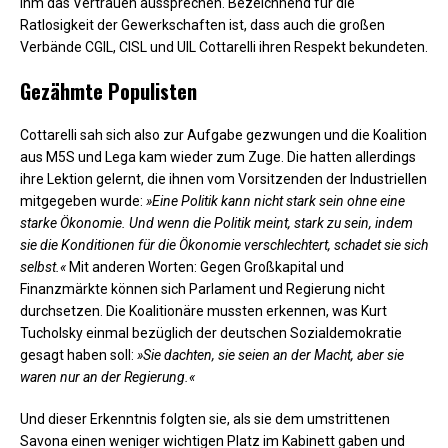
ihm das Vertrauen aussprechen. Bezeichnend für die
Ratlosigkeit der Gewerkschaften ist, dass auch die großen
Verbände CGIL, CISL und UIL Cottarelli ihren Respekt bekundeten.
Gezähmte Populisten
Cottarelli sah sich also zur Aufgabe gezwungen und die Koalition
aus M5S und Lega kam wieder zum Zuge. Die hatten allerdings
ihre Lektion gelernt, die ihnen vom Vorsitzenden der Industriellen
mitgegeben wurde:
»Eine Politik kann nicht stark sein ohne eine
starke Ökonomie. Und wenn die Politik meint, stark zu sein, indem
sie die Konditionen für die Ökonomie verschlechtert, schadet sie sich
selbst.«
Mit anderen Worten: Gegen Großkapital und
Finanzmärkte können sich Parlament und Regierung nicht
durchsetzen. Die Koalitionäre mussten erkennen, was Kurt
Tucholsky einmal bezüglich der deutschen Sozialdemokratie
gesagt haben soll:
»Sie dachten, sie seien an der Macht, aber sie
waren nur an der Regierung.«
Und dieser Erkenntnis folgten sie, als sie dem umstrittenen
Savona einen weniger wichtigen Platz im Kabinett gaben und