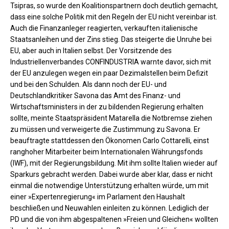
Tsipras, so wurde den Koalitionspartnern doch deutlich gemacht,
dass eine solche Politik mit den Regeln der EU nicht vereinbar ist.
Auch die Finanzanleger reagierten, verkauften italienische
Staatsanleihen und der Zins stieg. Das steigerte die Unruhe bei
EU, aber auch in Italien selbst. Der Vorsitzende des
Industriellenverbandes CONFINDUSTRIA warnte davor, sich mit
der EU anzulegen wegen ein paar Dezimalstellen beim Defizit
und bei den Schulden. Als dann noch der EU- und
Deutschlandkritiker Savona das Amt des Finanz- und
Wirtschaftsministers in der zu bildenden Regierung erhalten
sollte, meinte Staatspräsident Matarella die Notbremse ziehen
zu müssen und verweigerte die Zustimmung zu Savona. Er
beauftragte stattdessen den Ökonomen Carlo Cottarelli, einst
ranghoher Mitarbeiter beim Internationalen Währungsfonds
(IWF), mit der Regierungsbildung. Mit ihm sollte Italien wieder auf
Sparkurs gebracht werden. Dabei wurde aber klar, dass er nicht
einmal die notwendige Unterstützung erhalten würde, um mit
einer »Expertenregierung« im Parlament den Haushalt
beschließen und Neuwahlen einleiten zu können. Lediglich der
PD und die von ihm abgespaltenen »Freien und Gleichen« wollten