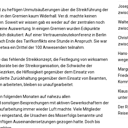
Josep
ft zu heftigen Unmutsäußerungen über die Streikführung der
zwisc
in den Gremien kaum Widerhall. Ver.di. machte keinen
Walte
en. Soweit wir wissen gab es weder auf der zentralen noch
zwisc
rm eine Auswertung. In einigen Gremien wurden Eckpunkte
ch diskutiert. Auf einer Vertrauensleutekonferenz in Berlin
Chris
h Ende des Tarifkonflikts eine Stunde in Anspruch. Sie war
zwisc
 etwa ein Drittel der 100 Anwesenden teilnahm.
Hans
e das fehlende Streikkonzept, die Festlegung von wirksamen
wegen
ebsräte bei der Streikorganisation, die Schwäche der
Margr
ezirken, die Hilflosigkeit gegenüber dem Einsatz von
Frie
mplette Zurückhaltung gegenüber dem Einsatz von Beamten,
Komm
n arbeiteten, bleiben so unaufgearbeitet.
Klaus
den folgenden Monaten auf nahezu allen
unter
d sonstigen Besprechungen mit aktiven Gewerkschaftern der
Der R
aufarbeitung immer wieder Luft machte. Viele Mitglieder
Reise
ge eingestand, die Ursachen des Misserfolgs benannte und
nftigen Auseinandersetzungen gezogen hatte. Doch bis
unkten.