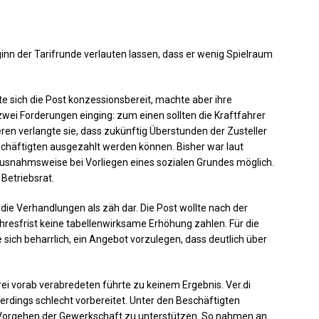
inn der Tarifrunde verlauten lassen, dass er wenig Spielraum
te sich die Post konzessionsbereit, machte aber ihre
wei Forderungen einging: zum einen sollten die Kraftfahrer
n verlangte sie, dass zukünftig Überstunden der Zusteller
chäftigten ausgezahlt werden können. Bisher war laut
 ausnahmsweise bei Vorliegen eines sozialen Grundes möglich.
 Betriebsrat.
 die Verhandlungen als zäh dar. Die Post wollte nach der
resfrist keine tabellenwirksame Erhöhung zahlen. Für die
 sich beharrlich, ein Angebot vorzulegen, dass deutlich über
ei vorab verabredeten führte zu keinem Ergebnis. Ver.di
llerdings schlecht vorbereitet. Unter den Beschäftigten
 Vorgehen der Gewerkschaft zu unterstützen. So nahmen an