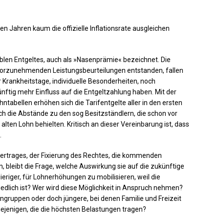
Jahren kaum die offizielle Inflationsrate ausgleichen
ablen Entgeltes, auch als »Nasenprämie« bezeichnet. Die
h vorzunehmenden Leistungsbeurteilungen entstanden, fallen
 Krankheitstage, individuelle Besonderheiten, noch
tig mehr Einfluss auf die Entgeltzahlung haben. Mit der
hntabellen erhöhen sich die Tarifentgelte aller in den ersten
ich die Abstände zu den sog Besitzständlern, die schon vor
alten Lohn behielten. Kritisch an dieser Vereinbarung ist, dass
.
vertrages, der Fixierung des Rechtes, die kommenden
 bleibt die Frage, welche Auswirkung sie auf die zukünftige
ieriger, für Lohnerhöhungen zu mobilisieren, weil die
edlich ist? Wer wird diese Möglichkeit in Anspruch nehmen?
hngruppen oder doch jüngere, bei denen Familie und Freizeit
diejenigen, die die höchsten Belastungen tragen?