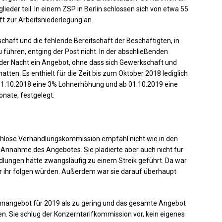
eder teil. In einem ZSP in Berlin schlossen sich von etwa 55
t zur Arbeitsniederlegung an.
haft und die fehlende Bereitschaft der Beschäftigten, in
u führen, entging der Post nicht. In der abschließenden
 der Nacht ein Angebot, ohne dass sich Gewerkschaft und
hatten. Es enthielt für die Zeit bis zum Oktober 2018 lediglich
 01.10.2018 eine 3% Lohnerhöhung und ab 01.10.2019 eine
onate, festgelegt.
chlose Verhandlungskommission empfahl nicht wie in den
Annahme des Angebotes. Sie plädierte aber auch nicht für
dlungen hätte zwangsläufig zu einem Streik geführt. Da war
der ihr folgen würden. Außerdem war sie darauf überhaupt
ohnangebot für 2019 als zu gering und das gesamte Angebot
n. Sie schlug der Konzerntarifkommission vor, kein eigenes