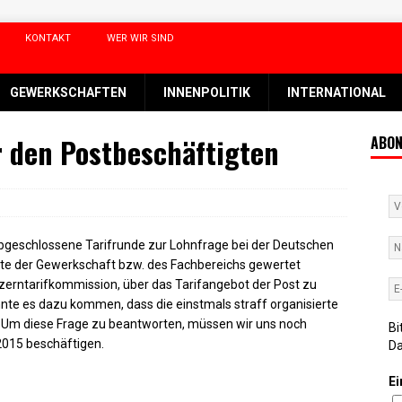
KONTAKT
WER WIR SIND
GEWERKSCHAFTEN
INNENPOLITIK
INTERNATIONAL
r den Postbeschäftigten
ABON
abgeschlossene Tarifrunde zur Lohnfrage bei der Deutschen
chte der Gewerkschaft bzw. des Fachbereichs gewertet
nzerntarifkommission, über das Tarifangebot der Post zu
nnte es dazu kommen, dass die einstmals straff organisierte
 Um diese Frage zu beantworten, müssen wir uns noch
Bi
2015 beschäftigen.
D
Ei