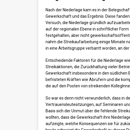
Nach der Niederlage kam es in der Belegscha
Gewerkschaft und das Ergebnis. Diese fanden 
Versuch, die Niederlage gründlich aufzuarbeit
auf der regionalen Ebene in schriftlicher Fo
festgehalten, aber nicht gewerkschaftsöffentli
nahm die Streikaufarbeitung einige Monate nac
in eine Arbeitsgruppe verbantt worden, an der
Entscheidende Faktoren für die Niederlage wi
Streikaktionen, die Zurückhaltung vieler Betri
Gewerkschaft insbesondere in den südlichen B
befristeten Kräften wie Abrufern und die ko
die auf den Posten von streikenden KollegInne
So war es denn nicht verwunderlich, dass in 
Vertrauensleutesitzungen, auf Seminaren un
Basis sich der Unmut über die fehlende Streik
wollten, dass die Gewerkschaft ihre Niederla
aufzeigte, welche Konsequenzen sie für zukü
heute schweigt die Gewerkschaft zu diesen P