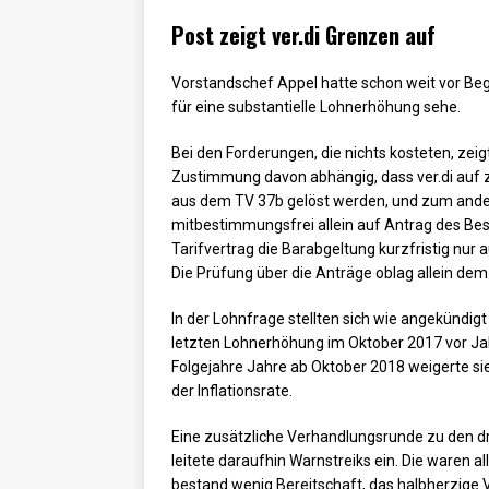
Post zeigt ver.di Grenzen auf
Vorstandschef Appel hatte schon weit vor Beg
für eine substantielle Lohnerhöhung sehe.
Bei den Forderungen, die nichts kosteten, zeig
Zustimmung davon abhängig, dass ver.di auf z
aus dem TV 37b gelöst werden, und zum andere
mitbestimmungsfrei allein auf Antrag des Bes
Tarifvertrag die Barabgeltung kurzfristig nur
Die Prüfung über die Anträge oblag allein dem
In der Lohnfrage stellten sich wie angekündigt
letzten Lohnerhöhung im Oktober 2017 vor Jah
Folgejahre Jahre ab Oktober 2018 weigerte sie
der Inflationsrate.
Eine zusätzliche Verhandlungsrunde zu den dr
leitete daraufhin Warnstreiks ein. Die waren a
bestand wenig Bereitschaft, das halbherzige