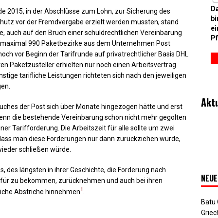
D
nde 2015, in der Abschlüsse zum Lohn, zur Sicherung des
bi
hutz vor der Fremdvergabe erzielt werden mussten, stand
ei
e, auch auf den Bruch einer schuldrechtlichen Vereinbarung
Pf
er maximal 990 Paketbezirke aus dem Unternehmen Post
noch vor Beginn der Tarifrunde auf privatrechtlicher Basis DHL
ten Paketzusteller erhielten nur noch einen Arbeitsvertrag
tige tarifliche Leistungen richteten sich nach den jeweiligen
gen.
Akt
ruches der Post sich über Monate hingezogen hätte und erst
wenn die bestehende Vereinbarung schon nicht mehr gegolten
ner Tarifforderung. Die Arbeitszeit für alle sollte um zwei
, dass man diese Forderungen nur dann zurückziehen würde,
ieder schließen würde.
s, des längsten in ihrer Geschichte, die Forderung nach
NEUE
dafür zu bekommen, zurücknehmen und auch bei ihren
1
liche Abstriche hinnehmen
.
Batu
Griec