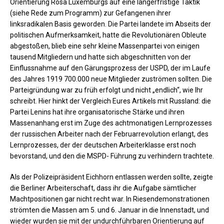
Orientierung Rosa Luxemburgs auf eine längerfristige Taktik
(siehe Rede zum Programm) zur Gefangenen ihrer
linksradikalen Basis geworden. Die Partei landete im Abseits der
politischen Aufmerksamkeit, hatte die Revolutionären Obleute
abgestoßen, blieb eine sehr kleine Massenpartei von einigen
tausend Mitgliedern und hatte sich abgeschnitten von der
Einflussnahme auf den Gärungsprozess der USPD, der im Laufe
des Jahres 1919 700.000 neue Mitglieder zuströmen sollten. Die
Parteigründung war zu früh erfolgt und nicht „endlich“, wie Ihr
schreibt. Hier hinkt der Vergleich Eures Artikels mit Russland: die
Partei Lenins hat ihre organisatorische Stärke und ihren
Massenanhang erst im Zuge des achtmonatigen Lernprozesses
der russischen Arbeiter nach der Februarrevolution erlangt, des
Lernprozesses, der der deutschen Arbeiterklasse erst noch
bevorstand, und den die MSPD- Führung zu verhindern trachtete.
Als der Polizeipräsident Eichhorn entlassen werden sollte, zeigte
die Berliner Arbeiterschaft, dass ihr die Aufgabe sämtlicher
Machtpositionen gar nicht recht war. In Riesendemonstrationen
strömten die Massen am 5. und 6. Januar in die Innenstadt, und
wieder wurden sie mit der undurchführbaren Orientierung auf