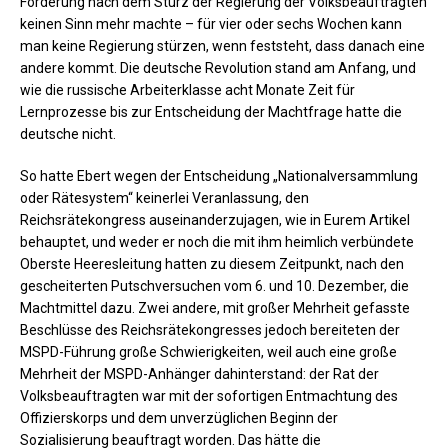
Forderung nach dem Sturz der Regierung der Volksbeauftragten
keinen Sinn mehr machte – für vier oder sechs Wochen kann
man keine Regierung stürzen, wenn feststeht, dass danach eine
andere kommt. Die deutsche Revolution stand am Anfang, und
wie die russische Arbeiterklasse acht Monate Zeit für
Lernprozesse bis zur Entscheidung der Machtfrage hatte die
deutsche nicht.
So hatte Ebert wegen der Entscheidung „Nationalversammlung
oder Rätesystem“ keinerlei Veranlassung, den
Reichsrätekongress auseinanderzujagen, wie in Eurem Artikel
behauptet, und weder er noch die mit ihm heimlich verbündete
Oberste Heeresleitung hatten zu diesem Zeitpunkt, nach den
gescheiterten Putschversuchen vom 6. und 10. Dezember, die
Machtmittel dazu. Zwei andere, mit großer Mehrheit gefasste
Beschlüsse des Reichsrätekongresses jedoch bereiteten der
MSPD-Führung große Schwierigkeiten, weil auch eine große
Mehrheit der MSPD-Anhänger dahinterstand: der Rat der
Volksbeauftragten war mit der sofortigen Entmachtung des
Offizierskorps und dem unverzüglichen Beginn der
Sozialisierung beauftragt worden. Das hätte die