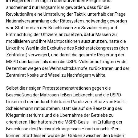
Im Hagel der sich täglich überstürzenden Ereignisse ist
anscheinend nur langsam klar geworden, dass für die
Revolutionäre eine Umstellung der Taktik, unterhalb der Frage
Nationalversammlung oder Rätesystem, notwendig geworden
war. Statt nun an den Beschlüssen zur Sozialisierung und
Entmachtung der Offiziere anzusetzen, dafür Massen zu
mobilisieren und ihre Machtpositionen auszunutzen, hatte die
Linke ihre Wahl in die Exekutive des Reichsrätekongresses (den
Zentralrat) verweigert, und damit die gesamte Regierung der
MSPD überlassen, als dann die USPD-Volksbeauftragten Ende
Dezember wegen der Weihnachtskämpfe zurücktraten und der
Zentralrat Noske und Wissel zu Nachfolgern wählte.
Selbst die riesigen Protestdemonstrationen gegen die
Beschießung der Matrosen ließen Liebknecht und die USPD-
Linken mit der undurchführbaren Parole zum Sturz von Ebert-
Scheidemann ratlos stehen, statt sie auf die Besetzung des
Kriegsministeriums und die Übernahme der Betriebe zu
orientieren. Hier hätte sich die MSPD-Basis – in Erfüllung der
Beschlüsse des Reichsrätekongresses – noch anschließen
können. Stattdessen wurde der Graben zwischen den beiden