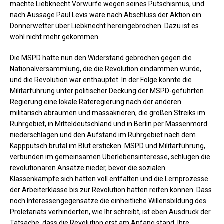
machte Liebknecht Vorwürfe wegen seines Putschismus, und
nach Aussage Paul Levis wäre nach Abschluss der Aktion ein
Donnerwetter über Liebknecht hereingebrochen. Dazu ist es
wohl nicht mehr gekommen.
Die MSPD hatte nun den Widerstand gebrochen gegen die
Nationalversammlung, die die Revolution eindämmen würde,
und die Revolution war enthauptet. In der Folge konnte die
Militärführung unter politischer Deckung der MSPD-geführten
Regierung eine lokale Räteregierung nach der anderen
militärisch abräumen und massakrieren, die großen Streiks im
Ruhrgebiet, in Mitteldeutschland und in Berlin per Massenmord
niederschlagen und den Aufstand im Ruhrgebiet nach dem
Kappputsch brutal im Blut ersticken. MSPD und Militärführung,
verbunden im gemeinsamen Überlebensinteresse, schlugen die
revolutionären Ansätze nieder, bevor die sozialen
Klassenkämpfe sich hätten voll entfalten und die Lernprozesse
der Arbeiterklasse bis zur Revolution hätten reifen können. Dass
noch Interessengegensätze die einheitliche Willensbildung des
Proletariats verhinderten, wie Ihr schreibt, ist eben Ausdruck der
Tatsache, dass die Revolution erst am Anfang stand. Ihre