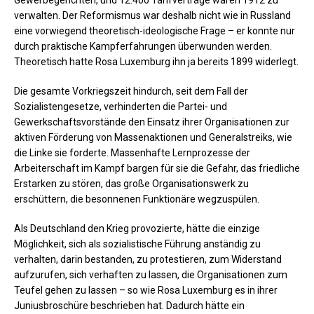
Gewerbegerichten, und 12.400 Tarifverträge waren 1912 zu
verwalten. Der Reformismus war deshalb nicht wie in Russland
eine vorwiegend theoretisch-ideologische Frage – er konnte nur
durch praktische Kampferfahrungen überwunden werden.
Theoretisch hatte Rosa Luxemburg ihn ja bereits 1899 widerlegt.
Die gesamte Vorkriegszeit hindurch, seit dem Fall der
Sozialistengesetze, verhinderten die Partei- und
Gewerkschaftsvorstände den Einsatz ihrer Organisationen zur
aktiven Förderung von Massenaktionen und Generalstreiks, wie
die Linke sie forderte. Massenhafte Lernprozesse der
Arbeiterschaft im Kampf bargen für sie die Gefahr, das friedliche
Erstarken zu stören, das große Organisationswerk zu
erschüttern, die besonnenen Funktionäre wegzuspülen.
Als Deutschland den Krieg provozierte, hätte die einzige
Möglichkeit, sich als sozialistische Führung anständig zu
verhalten, darin bestanden, zu protestieren, zum Widerstand
aufzurufen, sich verhaften zu lassen, die Organisationen zum
Teufel gehen zu lassen – so wie Rosa Luxemburg es in ihrer
Juniusbroschüre beschrieben hat. Dadurch hätte ein