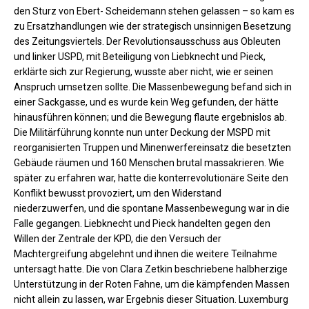
den Sturz von Ebert- Scheidemann stehen gelassen – so kam es
zu Ersatzhandlungen wie der strategisch unsinnigen Besetzung
des Zeitungsviertels. Der Revolutionsausschuss aus Obleuten
und linker USPD, mit Beteiligung von Liebknecht und Pieck,
erklärte sich zur Regierung, wusste aber nicht, wie er seinen
Anspruch umsetzen sollte. Die Massenbewegung befand sich in
einer Sackgasse, und es wurde kein Weg gefunden, der hätte
hinausführen können; und die Bewegung flaute ergebnislos ab.
Die Militärführung konnte nun unter Deckung der MSPD mit
reorganisierten Truppen und Minenwerfereinsatz die besetzten
Gebäude räumen und 160 Menschen brutal massakrieren. Wie
später zu erfahren war, hatte die konterrevolutionäre Seite den
Konflikt bewusst provoziert, um den Widerstand
niederzuwerfen, und die spontane Massenbewegung war in die
Falle gegangen. Liebknecht und Pieck handelten gegen den
Willen der Zentrale der KPD, die den Versuch der
Machtergreifung abgelehnt und ihnen die weitere Teilnahme
untersagt hatte. Die von Clara Zetkin beschriebene halbherzige
Unterstützung in der Roten Fahne, um die kämpfenden Massen
nicht allein zu lassen, war Ergebnis dieser Situation. Luxemburg