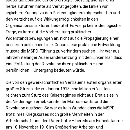
später die Spaltung der SPD erfolgte. Diese Spaltung früher
herbeizuführen hätte als Verrat gegolten, die Linken von
jeglichem Zugang zu den Parteimitgliedern abgeschnitten und
den Verzicht auf die Wirkungsmöglichkeiten in den
Organisationsstrukturen bedeutet. Es war ja keine ideologische
Frage; es kam auf die Vorbereitung praktischer
Widerstandsbewegungen an, nicht auf die Propagierung einer
besseren politischen Linie. Genau diese praktische Entwicklung
musste die MSPD-Führung zu verhindern suchen – ihr war aus
jahrzehntelanger Auseinandersetzung mit den Linken klar, dass
eine Entfaltung der Revolution ihren politischen – und
persönlichen – Untergang bedeuten würde.
Die von den gewerkschaftlichen Vertrauensleuten organisierten
großen Streiks, die im Januar 1918 eine Million erfassten,
reichten zum Sturz des Kaiserregimes nicht aus. Erst als es in
der Niederlage zerfiel, konnte der Matrosenaufstand die
Revolution auslösen. So war es kein Wunder, dass die MSPD
trotz ihres Kriegskurses noch große Mehrheiten in der
Arbeiterschaft und den Räten hatte – bereits am Einheitstaumel
am 10. November 1918 im Großberliner Arbeiter- und