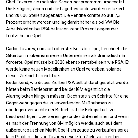
Chef Tavares ein radikales Sanierungsprogramm umgesetzt.
Die Fertigungslinien und die Lagerbestände wurden reduziert
und 20.000 Stellen abgebaut. Die Rendite konnte so auf 7,3
Prozent erhöht werden und lag damit höher als bei VW. Die
Arbeitskosten bei PSA betrugen zehn Prozent gegenüber
fünfzehn bei Opel.
Carlos Tavares, nun auch oberster Boss bei Opel, beschrieb die
Situation im übernommenen Unternehmen als dramatisch. Er
forderte, Opel müsse bis 2020 ebenso rentabel sein wie PSA. Er
werde keine neuen Modellreihen an Opel vergeben, solange
dieses Ziel nicht erreicht sei.
Bedenkend, wie dieses Ziel bei PSA selbst durchgesetzt wurde,
hätten beim Betriebsrat und bei der IGM eigentlich die
Alarmglocken klingeln müssen. Doch statt sich Schritte für eine
Gegenwehr gegen die zu erwartenden Maßnahmen zu
überlegen, versuchte der Betriebsrat die Belegschaft zu
beschwichtigen: Opel sei ein gesundes Unternehmen und wenn
es nach der Trennung von GM möglich werde, auch auf dem
außereuropäischen Markt Opel-Fahrzeuge zu verkaufen, sei es
kein Problem, die von Tavares gesetzten Ziele zu erreichen.