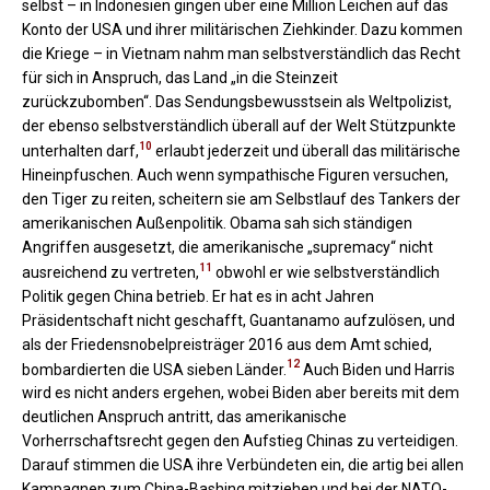
selbst – in Indonesien gingen über eine Million Leichen auf das
Konto der USA und ihrer militärischen Ziehkinder. Dazu kommen
die Kriege – in Vietnam nahm man selbstverständlich das Recht
für sich in Anspruch, das Land „in die Steinzeit
zurückzubomben“. Das Sendungsbewusstsein als Weltpolizist,
der ebenso selbstverständlich überall auf der Welt Stützpunkte
10
unterhalten darf,
erlaubt jederzeit und überall das militärische
Hineinpfuschen. Auch wenn sympathische Figuren versuchen,
den Tiger zu reiten, scheitern sie am Selbstlauf des Tankers der
amerikanischen Außenpolitik. Obama sah sich ständigen
Angriffen ausgesetzt, die amerikanische „supremacy“ nicht
11
ausreichend zu vertreten,
obwohl er wie selbstverständlich
Politik gegen China betrieb. Er hat es in acht Jahren
Präsidentschaft nicht geschafft, Guantanamo aufzulösen, und
als der Friedensnobelpreisträger 2016 aus dem Amt schied,
12
bombardierten die USA sieben Länder.
Auch Biden und Harris
wird es nicht anders ergehen, wobei Biden aber bereits mit dem
deutlichen Anspruch antritt, das amerikanische
Vorherrschaftsrecht gegen den Aufstieg Chinas zu verteidigen.
Darauf stimmen die USA ihre Verbündeten ein, die artig bei allen
Kampagnen zum China-Bashing mitziehen und bei der NATO-