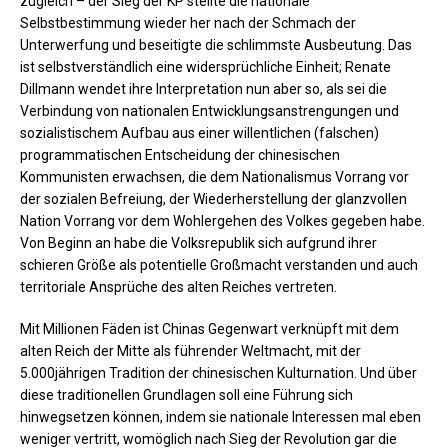
zugleich – der Sieg der KP stellte die nationale
Selbstbestimmung wieder her nach der Schmach der
Unterwerfung und beseitigte die schlimmste Ausbeutung. Das
ist selbstverständlich eine widersprüchliche Einheit; Renate
Dillmann wendet ihre Interpretation nun aber so, als sei die
Verbindung von nationalen Entwicklungsanstrengungen und
sozialistischem Aufbau aus einer willentlichen (falschen)
programmatischen Entscheidung der chinesischen
Kommunisten erwachsen, die dem Nationalismus Vorrang vor
der sozialen Befreiung, der Wiederherstellung der glanzvollen
Nation Vorrang vor dem Wohlergehen des Volkes gegeben habe.
Von Beginn an habe die Volksrepublik sich aufgrund ihrer
schieren Größe als potentielle Großmacht verstanden und auch
territoriale Ansprüche des alten Reiches vertreten.
Mit Millionen Fäden ist Chinas Gegenwart verknüpft mit dem
alten Reich der Mitte als führender Weltmacht, mit der
5.000jährigen Tradition der chinesischen Kulturnation. Und über
diese traditionellen Grundlagen soll eine Führung sich
hinwegsetzen können, indem sie nationale Interessen mal eben
weniger vertritt, womöglich nach Sieg der Revolution gar die