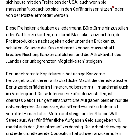
sich heute mit den Freiheiten der USA, auch wenn sie
9
massenhaft obdachlos sind, in den Gefängnissen sitzen
oder
von der Polizei ermordet werden.
Diese Freiheiten erlauben es jedermann, Bürotürme hinzustellen
oder Waffen zu kaufen, um damit Massaker anzurichten, der
Profitproduktion nachzugehen oder unter den Brücken zu
schlafen. Solange die Kasse stimmt, können massenhaft
kreative Nischenpflanzen aufblühen und die Attraktivität des
„Landes der unbegrenzten Möglichkeiten“ steigern.
Der ungebremste Kapitalismus hat riesige Konzerne
hervorgebracht, deren wirtschaftliche Macht die demokratische
Benutzeroberfläche im Hintergrund bestimmt – manchmal auch
im Vordergrund. Diese Interessen zufriedenzustellen, ist
oberstes Gebot. Für gemeinschaftliche Aufgaben bleiben nur die
notwendigsten Ressourcen, die öffentliche Infrastruktur ist
verrottet – man fahre Metro und steige an der Station Wall
Street aus. Wer für öffentliche Aufgaben Geld ausgeben will,
macht sich des „Sozialismus“ verdächtig. Die Arbeiterbewegung
und jede grundlegende Opposition hat schwer anzukämpfen