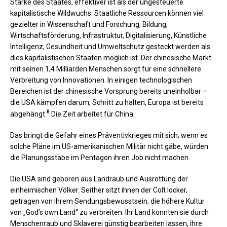
Stärke des Staates, effektiver ist als der ungesteuerte
kapitalistische Wildwuchs. Staatliche Ressourcen können viel
gezielter in Wissenschaft und Forschung, Bildung,
Wirtschaftsförderung, Infrastruktur, Digitalisierung, Künstliche
Intelligenz, Gesundheit und Umweltschutz gesteckt werden als
dies kapitalistischen Staaten möglich ist. Der chinesische Markt
mit seinen 1,4 Milliarden Menschen sorgt für eine schnellere
Verbreitung von Innovationen. In einigen technologischen
Bereichen ist der chinesische Vorsprung bereits uneinholbar –
die USA kämpfen darum, Schritt zu halten, Europa ist bereits
8
abgehängt.
Die Zeit arbeitet für China.
Das bringt die Gefahr eines Präventivkrieges mit sich; wenn es
solche Pläne im US-amerikanischen Militär nicht gäbe, würden
die Planungsstäbe im Pentagon ihren Job nicht machen.
Die USA sind geboren aus Landraub und Ausrottung der
einheimischen Völker. Seither sitzt ihnen der Colt locker,
getragen von ihrem Sendungsbewusstsein, die höhere Kultur
von „God’s own Land“ zu verbreiten. Ihr Land konnten sie durch
Menschenraub und Sklaverei günstig bearbeiten lassen, ihre