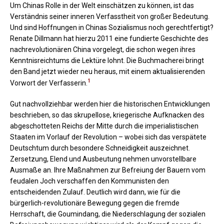
Um Chinas Rolle in der Welt einschätzen zu können, ist das
Verständnis seiner inneren Verfasstheit von großer Bedeutung.
Und sind Hoffnungen in Chinas Sozialismus noch gerechtfertigt?
Renate Dillmann hat hierzu 2011 eine fundierte Geschichte des
nachrevolutionären China vorgelegt, die schon wegen ihres
Kenntnisreichtums die Lektüre lohnt. Die Buchmacherei bringt
den Band jetzt wieder neu heraus, mit einem aktualisierenden
1
Vorwort der Verfasserin.
Gut nachvollziehbar werden hier die historischen Entwicklungen
beschrieben, so das skrupellose, kriegerische Aufknacken des
abgeschotteten Reichs der Mitte durch die imperialistischen
Staaten im Vorlauf der Revolution – wobei sich das verspätete
Deutschtum durch besondere Schneidigkeit auszeichnet.
Zersetzung, Elend und Ausbeutung nehmen unvorstellbare
Ausmaße an. Ihre Maßnahmen zur Befreiung der Bauern vom
feudalen Joch verschaffen den Kommunisten den
entscheidenden Zulauf. Deutlich wird dann, wie für die
bürgerlich-revolutionäre Bewegung gegen die fremde
Herrschaft, die Goumindang, die Niederschlagung der sozialen