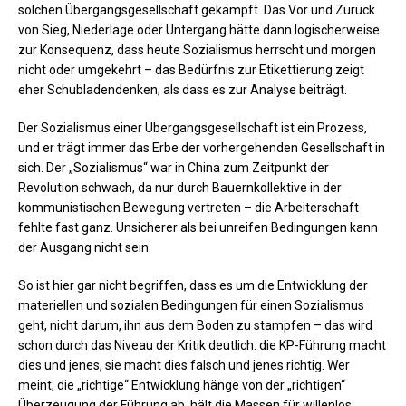
solchen Übergangsgesellschaft gekämpft. Das Vor und Zurück
von Sieg, Niederlage oder Untergang hätte dann logischerweise
zur Konsequenz, dass heute Sozialismus herrscht und morgen
nicht oder umgekehrt – das Bedürfnis zur Etikettierung zeigt
eher Schubladendenken, als dass es zur Analyse beiträgt.
Der Sozialismus einer Übergangsgesellschaft ist ein Prozess,
und er trägt immer das Erbe der vorhergehenden Gesellschaft in
sich. Der „Sozialismus“ war in China zum Zeitpunkt der
Revolution schwach, da nur durch Bauernkollektive in der
kommunistischen Bewegung vertreten – die Arbeiterschaft
fehlte fast ganz. Unsicherer als bei unreifen Bedingungen kann
der Ausgang nicht sein.
So ist hier gar nicht begriffen, dass es um die Entwicklung der
materiellen und sozialen Bedingungen für einen Sozialismus
geht, nicht darum, ihn aus dem Boden zu stampfen – das wird
schon durch das Niveau der Kritik deutlich: die KP-Führung macht
dies und jenes, sie macht dies falsch und jenes richtig. Wer
meint, die „richtige“ Entwicklung hänge von der „richtigen“
Überzeugung der Führung ab, hält die Massen für willenlos