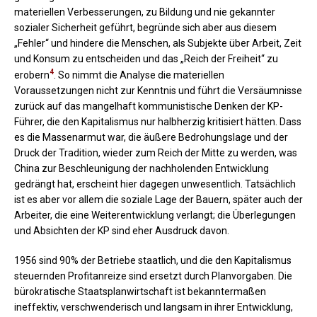
materiellen Verbesserungen, zu Bildung und nie gekannter
sozialer Sicherheit geführt, begründe sich aber aus diesem
„Fehler“ und hindere die Menschen, als Subjekte über Arbeit, Zeit
und Konsum zu entscheiden und das „Reich der Freiheit“ zu
4
erobern
. So nimmt die Analyse die materiellen
Voraussetzungen nicht zur Kenntnis und führt die Versäumnisse
zurück auf das mangelhaft kommunistische Denken der KP-
Führer, die den Kapitalismus nur halbherzig kritisiert hätten. Dass
es die Massenarmut war, die äußere Bedrohungslage und der
Druck der Tradition, wieder zum Reich der Mitte zu werden, was
China zur Beschleunigung der nachholenden Entwicklung
gedrängt hat, erscheint hier dagegen unwesentlich. Tatsächlich
ist es aber vor allem die soziale Lage der Bauern, später auch der
Arbeiter, die eine Weiterentwicklung verlangt; die Überlegungen
und Absichten der KP sind eher Ausdruck davon.
1956 sind 90% der Betriebe staatlich, und die den Kapitalismus
steuernden Profitanreize sind ersetzt durch Planvorgaben. Die
bürokratische Staatsplanwirtschaft ist bekanntermaßen
ineffektiv, verschwenderisch und langsam in ihrer Entwicklung,