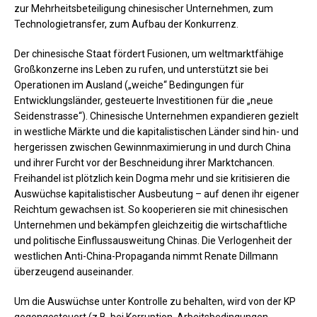
zur Mehrheitsbeteiligung chinesischer Unternehmen, zum
Technologietransfer, zum Aufbau der Konkurrenz.
Der chinesische Staat fördert Fusionen, um weltmarktfähige
Großkonzerne ins Leben zu rufen, und unterstützt sie bei
Operationen im Ausland („weiche“ Bedingungen für
Entwicklungsländer, gesteuerte Investitionen für die „neue
Seidenstrasse“). Chinesische Unternehmen expandieren gezielt
in westliche Märkte und die kapitalistischen Länder sind hin- und
hergerissen zwischen Gewinnmaximierung in und durch China
und ihrer Furcht vor der Beschneidung ihrer Marktchancen.
Freihandel ist plötzlich kein Dogma mehr und sie kritisieren die
Auswüchse kapitalistischer Ausbeutung – auf denen ihr eigener
Reichtum gewachsen ist. So kooperieren sie mit chinesischen
Unternehmen und bekämpfen gleichzeitig die wirtschaftliche
und politische Einflussausweitung Chinas. Die Verlogenheit der
westlichen Anti-China-Propaganda nimmt Renate Dillmann
überzeugend auseinander.
Um die Auswüchse unter Kontrolle zu behalten, wird von der KP
gegengesteuert (z.B. bei Korruption, Arbeitsbedingungen,