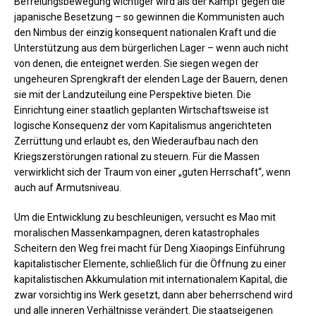
Befreiungsbewegung wichtiger wird als der Kampf gegen die
japanische Besetzung – so gewinnen die Kommunisten auch
den Nimbus der einzig konsequent nationalen Kraft und die
Unterstützung aus dem bürgerlichen Lager – wenn auch nicht
von denen, die enteignet werden. Sie siegen wegen der
ungeheuren Sprengkraft der elenden Lage der Bauern, denen
sie mit der Landzuteilung eine Perspektive bieten. Die
Einrichtung einer staatlich geplanten Wirtschaftsweise ist
logische Konsequenz der vom Kapitalismus angerichteten
Zerrüttung und erlaubt es, den Wiederaufbau nach den
Kriegszerstörungen rational zu steuern. Für die Massen
verwirklicht sich der Traum von einer „guten Herrschaft“, wenn
auch auf Armutsniveau.
Um die Entwicklung zu beschleunigen, versucht es Mao mit
moralischen Massenkampagnen, deren katastrophales
Scheitern den Weg frei macht für Deng Xiaopings Einführung
kapitalistischer Elemente, schließlich für die Öffnung zu einer
kapitalistischen Akkumulation mit internationalem Kapital, die
zwar vorsichtig ins Werk gesetzt, dann aber beherrschend wird
und alle inneren Verhältnisse verändert. Die staatseigenen