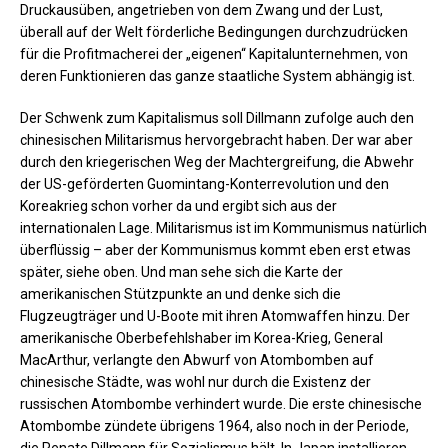
Druckausüben, angetrieben von dem Zwang und der Lust,
überall auf der Welt förderliche Bedingungen durchzudrücken
für die Profitmacherei der „eigenen“ Kapitalunternehmen, von
deren Funktionieren das ganze staatliche System abhängig ist.
Der Schwenk zum Kapitalismus soll Dillmann zufolge auch den
chinesischen Militarismus hervorgebracht haben. Der war aber
durch den kriegerischen Weg der Machtergreifung, die Abwehr
der US-geförderten Guomintang-Konterrevolution und den
Koreakrieg schon vorher da und ergibt sich aus der
internationalen Lage. Militarismus ist im Kommunismus natürlich
überflüssig – aber der Kommunismus kommt eben erst etwas
später, siehe oben. Und man sehe sich die Karte der
amerikanischen Stützpunkte an und denke sich die
Flugzeugträger und U-Boote mit ihren Atomwaffen hinzu. Der
amerikanische Oberbefehlshaber im Korea-Krieg, General
MacArthur, verlangte den Abwurf von Atombomben auf
chinesische Städte, was wohl nur durch die Existenz der
russischen Atombombe verhindert wurde. Die erste chinesische
Atombombe zündete übrigens 1964, also noch in der Periode,
die Renate Dillmann für Sozialismus hält. In Japan installieren