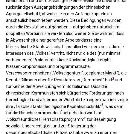
ist illusorisch und berücksichtigt in keiner Weise die unvorstellbar
rückständigen Ausgangsbedingungen der chinesischen
Agrargesellschaft, obwohl sie in den Anfangskapiteln so
anschaulich beschrieben werden. Diese Bedingungen wurden
durch die Revolution aufgehoben – aufgehoben natürlich im
doppelten Wortsinn, sie wirkten also weiter. Sie bewirkten, dass
in Abwesenheit einer gereiften Arbeiterklasse eine
bürokratische Staatswirtschaft installiert werden muss, die die
Interessen des „Volkes“ vertritt, nicht nur die des (nur minimal
vorhandenen) Proletariats. Diese Rückständigkeit ergibt
Klassenkompromisse und programmatische
Verschwommenheiten („Volkseigentum“, „geplanter Markt“), die
2
Renate Dillmann aber für Resultate von „Dummheit“ hält
und
für Keime der Abweichung vom Sozialismus. Dass die
chinesischen Kommunisten sich bürgerliche Forderungen nach
Gerechtigkeit und allgemeiner Wohlfahrt zu eigen machen, zeige
3
ihre „falsche staatsideologische Kapitalismuskritik“
, was dann
für die Ursache kommender Übel gehalten wird. Ihr
„volksfreundliches Herrschaftsprogramm“ zur Beseitigung
sozialer Ungerechtigkeit und zur Steigerung der
gesamtgesellschaftlichen Effizienz habe zwar zu enormen