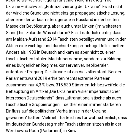
Ukraine – Stichwort: „Entnazifizierung der Ukraine“. Es ist nicht
der wirkliche Grund und nicht einzige propagandistische Losung,
aber eine der wirksamsten, gerade in Russland in der breiten
Masse der Bevölkerung, aber auch unter Linken (im weitesten
Sinne) hierzulande. Was ist daran? Es ist natürlich richtig, dass
am Maidan-Aufstand 2014 Faschisten beteiligt waren und in der
Aktion eine wichtige und durchsetzungsmächtige Rolle spielten.
Anders als 1933 in Deutschland kam es aber nicht zu einer
faschistischen totalen Machtübernahme, sondern zur Bildung
eines bürgerlichen Regimes konservativer, neoliberaler,
autoritärer Prägung. Die Ukraine ist ein Vielvölkerstaat. Bei der
Parlamentswahl 2019 erhielten rechtsextreme Parteien
zusammen nur 4,3 % bzw. 315.530 Stimmen. Ich bezweifele die
Behauptung im Artikel „Die Ukraine im Visier imperialistischer
Interessen Deutschlands“, dass „ultranationalistische als auch
faschistische Gruppierungen … seither einen immer stärkeren
Einfluss auf die politischen Verhältnisse in der Ukraine
gewonnen“ hätten. Vielmehr halte ich es für wahrscheinlich, dass
im deutschen Bundestag mehr Faschist:innen sitzen als in der
Werchowna Rada (Parlament) in Kiew.