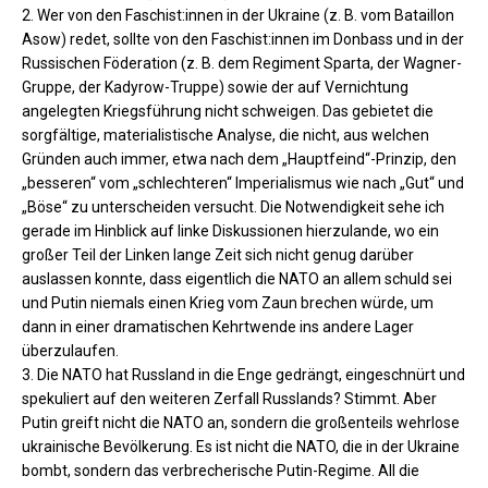
2. Wer von den Faschist:innen in der Ukraine (z. B. vom Bataillon
Asow) redet, sollte von den Faschist:innen im Donbass und in der
Russischen Föderation (z. B. dem Regiment Sparta, der Wagner-
Gruppe, der Kadyrow-Truppe) sowie der auf Vernichtung
angelegten Kriegsführung nicht schweigen. Das gebietet die
sorgfältige, materialistische Analyse, die nicht, aus welchen
Gründen auch immer, etwa nach dem „Hauptfeind“-Prinzip, den
„besseren“ vom „schlechteren“ Imperialismus wie nach „Gut“ und
„Böse“ zu unterscheiden versucht. Die Notwendigkeit sehe ich
gerade im Hinblick auf linke Diskussionen hierzulande, wo ein
großer Teil der Linken lange Zeit sich nicht genug darüber
auslassen konnte, dass eigentlich die NATO an allem schuld sei
und Putin niemals einen Krieg vom Zaun brechen würde, um
dann in einer dramatischen Kehrtwende ins andere Lager
überzulaufen.
3. Die NATO hat Russland in die Enge gedrängt, eingeschnürt und
spekuliert auf den weiteren Zerfall Russlands? Stimmt. Aber
Putin greift nicht die NATO an, sondern die großenteils wehrlose
ukrainische Bevölkerung. Es ist nicht die NATO, die in der Ukraine
bombt, sondern das verbrecherische Putin-Regime. All die