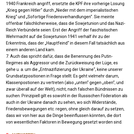
1940 Frankreich angriff, ersetzte die KPF ihre vorherige Losung
„Krieg gegen Hitler“ durch „Nieder mit dem imperialistischen
Krieg“ und „Sofortige Friedensverhandlungen“. Sie meinte
offenbar fälschlicherweise, dass die Sowjetunion und das Nazi-
Reich Verbündete seien. Erst der Angriff der faschistischen
Wehrmacht auf die Sowjetunion 1941 verhalf ihr zu der
Erkenntnis, dass der „Hauptfeind“ in diesem Fall tatsächlich aus
einem anderen Land kam.
7. Auch das spricht dafür, dass die Benennung des Putin-
Regimes als Aggressor und die Zurückweisung der Lüge, es
gehe u. a. um die „Entnazifizierung der Ukraine“, keine unserer
Grundsatzpositionen in Frage stellt. Es geht vielmehr darum,
Klassenpostionen zu vertreten (also „unten“ gegen „oben“, und
zwar überall auf der Welt), nicht, nach falschen Bündnissen zu
suchen. Prinzipiell gilt es sowohl in der Russischen Föderation als
auch in der Ukraine danach zu sehen, wo sich Widerstände,
Friedensbewegungen etc. regen, ohne gleich darauf zu setzen,
dass wir von hier aus die Dinge beeinflussen könnten, die dort
von wesentlichen Faktoren in Bewegung gesetzt worden sind.