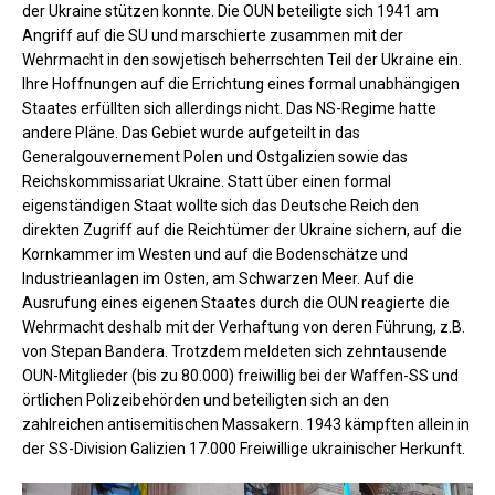
der Ukraine stützen konnte. Die OUN beteiligte sich 1941 am
Angriff auf die SU und marschierte zusammen mit der
Wehrmacht in den sowjetisch beherrschten Teil der Ukraine ein.
Ihre Hoffnungen auf die Errichtung eines formal unabhängigen
Staates erfüllten sich allerdings nicht. Das NS-Regime hatte
andere Pläne. Das Gebiet wurde aufgeteilt in das
Generalgouvernement Polen und Ostgalizien sowie das
Reichskommissariat Ukraine. Statt über einen formal
eigenständigen Staat wollte sich das Deutsche Reich den
direkten Zugriff auf die Reichtümer der Ukraine sichern, auf die
Kornkammer im Westen und auf die Bodenschätze und
Industrieanlagen im Osten, am Schwarzen Meer. Auf die
Ausrufung eines eigenen Staates durch die OUN reagierte die
Wehrmacht deshalb mit der Verhaftung von deren Führung, z.B.
von Stepan Bandera. Trotzdem meldeten sich zehntausende
OUN-Mitglieder (bis zu 80.000) freiwillig bei der Waffen-SS und
örtlichen Polizeibehörden und beteiligten sich an den
zahlreichen antisemitischen Massakern. 1943 kämpften allein in
der SS-Division Galizien 17.000 Freiwillige ukrainischer Herkunft.