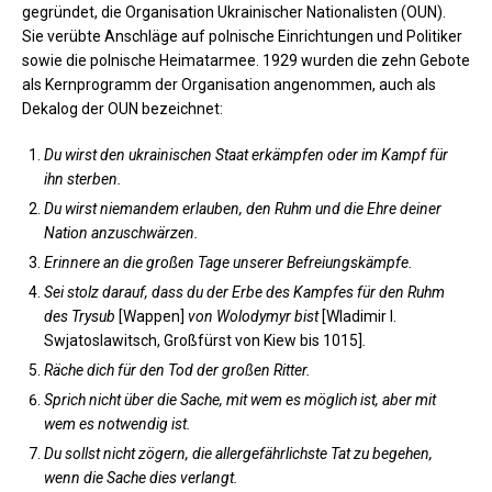
gegründet, die Organisation Ukrainischer Nationalisten (OUN).
Sie verübte Anschläge auf polnische Einrichtungen und Politiker
sowie die polnische Heimatarmee. 1929 wurden die zehn Gebote
als Kernprogramm der Organisation angenommen, auch als
Dekalog der OUN bezeichnet:
Du wirst den ukrainischen Staat erkämpfen oder im Kampf für
ihn sterben.
Du wirst niemandem erlauben, den Ruhm und die Ehre deiner
Nation anzuschwärzen.
Erinnere an die großen Tage unserer Befreiungskämpfe.
Sei stolz darauf, dass du der Erbe des Kampfes für den Ruhm
des Trysub
[Wappen]
von Wolodymyr bist
[Wladimir I.
Swjatoslawitsch, Großfürst von Kiew bis 1015]
.
Räche dich für den Tod der großen Ritter.
Sprich nicht über die Sache, mit wem es möglich ist, aber mit
wem es notwendig ist.
Du sollst nicht zögern, die allergefährlichste Tat zu begehen,
wenn die Sache dies verlangt.