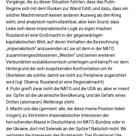
Vorgänge, die zu dieser Situation führten, dass das Putin-
Regime sich mit dem Rücken zur Wand fühlt, und dazu, dass ein
solcher Machtmensch keinen anderen Ausweg als den Krieg
sieht, sind analytisch nachvollziehbar, aber kein Grund, dass
Linke sich diese imperialistische Logik zu eigen machen.
Russland ist eine Großmacht in der gegenwärtigen
kapitalistischen Welt, auf deren Verhalten die Bezeichnung
„imperialistisch“ anzuwenden ist; sie ist dem in der NATO
zusammengeschlossenen „Westen“ und seinen weiteren
Verbündeten sozialökonomisch unterlegen und kämpft vor dem
Hintergrund der sich zuspitzenden Konfrontation um ihr
Überleben als solche, damit sie nicht zur Peripherie zugerichtet
wird (vgl. Obama: Russland ist eine Regionalmacht).
4. Putin greift zwar nicht die NATO und die USA an, aber er meint
sie. Opfer ist die ukrainische Bevölkerung, und die Gefahr eines
Dritten (atomaren) Weltkriegs steht.
5. Macht uns das (gemeint: alle, die diese meine Position teilen
mögen) zu Vertretern imperialistischer Interessen der
herrschenden Klasse in Deutschland, im NATO-Bündnis oder in
der Ukraine, dort mit Selenski an der Spitze? Natürlich nicht: Wir
vertreten die Interessen des Proletariats. Das Proletariat (die