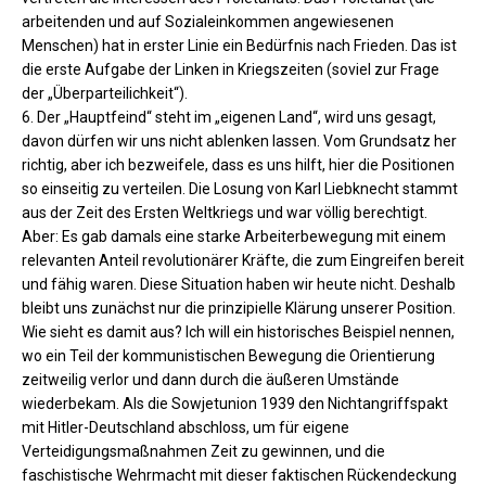
arbeitenden und auf Sozialeinkommen angewiesenen
Menschen) hat in erster Linie ein Bedürfnis nach Frieden. Das ist
die erste Aufgabe der Linken in Kriegszeiten (soviel zur Frage
der „Überparteilichkeit“).
6. Der „Hauptfeind“ steht im „eigenen Land“, wird uns gesagt,
davon dürfen wir uns nicht ablenken lassen. Vom Grundsatz her
richtig, aber ich bezweifele, dass es uns hilft, hier die Positionen
so einseitig zu verteilen. Die Losung von Karl Liebknecht stammt
aus der Zeit des Ersten Weltkriegs und war völlig berechtigt.
Aber: Es gab damals eine starke Arbeiterbewegung mit einem
relevanten Anteil revolutionärer Kräfte, die zum Eingreifen bereit
und fähig waren. Diese Situation haben wir heute nicht. Deshalb
bleibt uns zunächst nur die prinzipielle Klärung unserer Position.
Wie sieht es damit aus? Ich will ein historisches Beispiel nennen,
wo ein Teil der kommunistischen Bewegung die Orientierung
zeitweilig verlor und dann durch die äußeren Umstände
wiederbekam. Als die Sowjetunion 1939 den Nichtangriffspakt
mit Hitler-Deutschland abschloss, um für eigene
Verteidigungsmaßnahmen Zeit zu gewinnen, und die
faschistische Wehrmacht mit dieser faktischen Rückendeckung