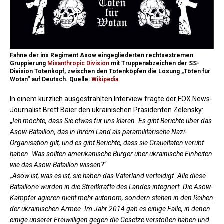
Fahne der ins Regiment Asow eingegliederten rechtsextremen
Gruppierung
Misanthropic Division
mit Truppenabzeichen der SS-
Division Totenkopf, zwischen den Totenköpfen die Losung „Töten für
Wotan“ auf Deutsch. Quelle:
Wikipedia
In einem kürzlich ausgestrahlten Interview fragte der FOX News-
Journalist Brett Baier den ukrainischen Präsidenten Zelensky:
„
Ich möchte, dass Sie etwas für uns klären. Es gibt Berichte über das
Asow-Bataillon, das in Ihrem Land als paramilitärische Nazi-
Organisation gilt, und es gibt Berichte, dass sie Gräueltaten verübt
haben. Was sollten amerikanische Bürger über ukrainische Einheiten
wie das Asow-Bataillon wissen?“
„Asow ist, was es ist, sie haben das Vaterland verteidigt. Alle diese
Bataillone wurden in die Streitkräfte des Landes integriert. Die Asow-
Kämpfer agieren nicht mehr autonom, sondern stehen in den Reihen
der ukrainischen Armee. Im Jahr 2014 gab es einige Fälle, in denen
einige unserer Freiwilligen gegen die Gesetze verstoßen haben und