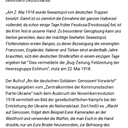
besonders Deutschlands.
„Am 2. Mai 1918 wurde Sewastopol von deutschen Truppen
besetzt. Damit ist so ziemlich die Einnahme der ganzen Halbinsel
vollendet; da schon einige Tage früher Feodosia
[Feodossija]
fiel, ist
die Krim fest in unserer Hand. Zu besonderer Genugtuung kann uns
hierbei gereichen, dass der mächtige Seehafen Sewastopol,
Flottenstation ersten Ranges, zu deren Bezwingung die vereinigten
Franzosen, Engländer, Italiener und Türken einst anderthalb Jahre
brauchten, sich den deutschen Streitkräften in einem einzigen Tage
ergeben hat.“
Dies vermeldete die „Bug-Zeitung, Feldzeitung der
Heeresgruppe Eichhorn“, stolz am 22. Mai 1918.
Der Aufruf „An die deutschen Soldaten. Genossen! Vorwärts!“
herausgegeben vom „Zentralkomitee der Kommunistischen
Partei Ukraine“ nach dem Ausbruch der Novemberrevolution
1918 vermittelt ein Bild der gesellschaftlichen Kämpfe bei der
Entstehung der Ukraine als Nationalstaat. Dort heißt es:
„Wacht
auf Genossen, folget dem Beispiel Eurer Kameraden an der
Westfront und verwendet die Waffen, die man Euch in die Hand
drückte, nur um Eure Brüder hinzumordem, zur Befreiung des