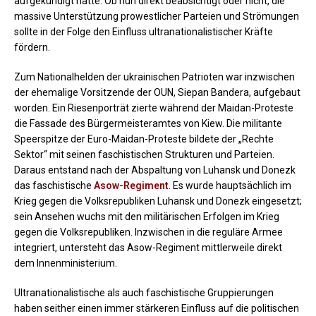
aufgekündigt hatte. Ob nun direkt beabsichtigt oder nicht, die
massive Unterstützung prowestlicher Parteien und Strömungen
sollte in der Folge den Einfluss ultranationalistischer Kräfte
fördern.
Zum Nationalhelden der ukrainischen Patrioten war inzwischen
der ehemalige Vorsitzende der OUN, Siepan Bandera, aufgebaut
worden. Ein Riesenporträt zierte während der Maidan-Proteste
die Fassade des Bürgermeisteramtes von Kiew. Die militante
Speerspitze der Euro-Maidan-Proteste bildete der „Rechte
Sektor“ mit seinen faschistischen Strukturen und Parteien.
Daraus entstand nach der Abspaltung von Luhansk und Donezk
das faschistische
Asow-Regiment
. Es wurde hauptsächlich im
Krieg gegen die Volksrepubliken Luhansk und Donezk eingesetzt;
sein Ansehen wuchs mit den militärischen Erfolgen im Krieg
gegen die Volksrepubliken. Inzwischen in die reguläre Armee
integriert, untersteht das Asow-Regiment mittlerweile direkt
dem Innenministerium.
Ultranationalistische als auch faschistische Gruppierungen
haben seither einen immer stärkeren Einfluss auf die politischen