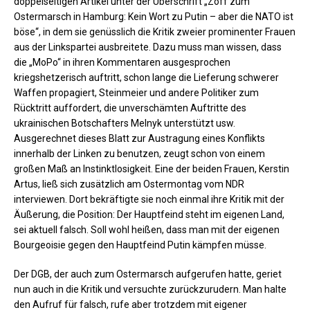
doppelseitigen Artikel unter der Überschrift „Zoff zum
Ostermarsch in Hamburg: Kein Wort zu Putin – aber die NATO ist
böse“, in dem sie genüsslich die Kritik zweier prominenter Frauen
aus der Linkspartei ausbreitete. Dazu muss man wissen, dass
die „MoPo“ in ihren Kommentaren ausgesprochen
kriegshetzerisch auftritt, schon lange die Lieferung schwerer
Waffen propagiert, Steinmeier und andere Politiker zum
Rücktritt auffordert, die unverschämten Auftritte des
ukrainischen Botschafters Melnyk unterstützt usw.
Ausgerechnet dieses Blatt zur Austragung eines Konflikts
innerhalb der Linken zu benutzen, zeugt schon von einem
großen Maß an Instinktlosigkeit. Eine der beiden Frauen, Kerstin
Artus, ließ sich zusätzlich am Ostermontag vom NDR
interviewen. Dort bekräftigte sie noch einmal ihre Kritik mit der
Äußerung, die Position: Der Hauptfeind steht im eigenen Land,
sei aktuell falsch. Soll wohl heißen, dass man mit der eigenen
Bourgeoisie gegen den Hauptfeind Putin kämpfen müsse.
Der DGB, der auch zum Ostermarsch aufgerufen hatte, geriet
nun auch in die Kritik und versuchte zurückzurudern. Man halte
den Aufruf für falsch, rufe aber trotzdem mit eigener