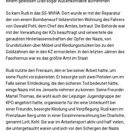
einem gewissen Grad sogar Außenkontakte aufnehmen.
So kam Rudi in das SS-WVHA. Dort wurde er mit der Reparatur
der von einem Bombenwurf teilzerstörten Wohnung des Fahrers
von Oswald Pohl, dem Chef des Amtes, betraut. Die Behörde war
mit der Verwaltung der KZs beauftragt und verwertete die
geraubten Hinterlassenschaften der Opfer der Nazis, von
Grundstücken über Möbel und Kleidungsstücken bis zu den
Goldzähnen der in den KZ ermordeten. In den letzten Jahren des
Faschismus war es das größte Amt im Staat.
Rudi nutzte den Freiraum, den er bei seiner Arbeit hatte, um
seine Flucht vorzubereiten. Er besorgte sich zwei Pistolen um im
Falle seiner Entdeckung, die den sicheren Tod bedeutet hätte,
einige Nazis mit ins Jenseits nehmen zu können. Seine Freundin
Martel Thomas, die wohl auch der Leipziger Jugendgruppe der
KPO angehört hatte, organisierte für ihn eine Unterkunft bei
einer Freundin, besorgte Kleidung und Verpflegung. Rudi kam im
Prenzlauer Berg unter in einer Einzimmerwohnung bei Charlotte,
genannt Lott, Kohl. Sie war im Arbeitersport aktiv und half vielen,
die untergetaucht waren und sich vor den Schergen der Nazis