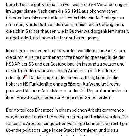
bereitet sie so gut wie möglich vor, wenn die SS Veränderungen
im Lager plante. Nach dem die SS 1942 aus ökonomischen
Gründen beschlossen hatte, in Lichterfelde ein Außenlager zu
errichten, wurde Rudi von den kommunistischen Gefangenen,
die sich in Sachsenhausen wie in Buchenwald organisiert hatten,
aufgefordert, als Lagerältester dorthin zu gehen.
Inhaftierte des neuen Lagers wurden vor allem eingesetzt, um
die durch Alliierte Bombenangriffe beschädigten Gebäude der
NSDAP, der SS und der Gestapo baulich instand zu setzen und
die anfallenden handwerklichen Arbeiten in den Bauten zu
[2]
erledigen
. Da das Lager in der Innenstadt lag, konnten die
höheren NS Funktionäre ohne größeren Aufwand und recht
preiswert kleinere Arbeitskommandos für Reparaturarbeiten in
ihren Privathäusern oder zur Pflege ihrer Gärten ordern.
Der Vorteil des Einsatzes in einem solchen Arbeitskommando,
war, dass die Tätigkeiten weniger streng kontrolliert wurden. Die
für solche Arbeiten eingeteilten Häftlinge konnten sich recht gut
über die politische Lage in der Stadt informieren und bis zu