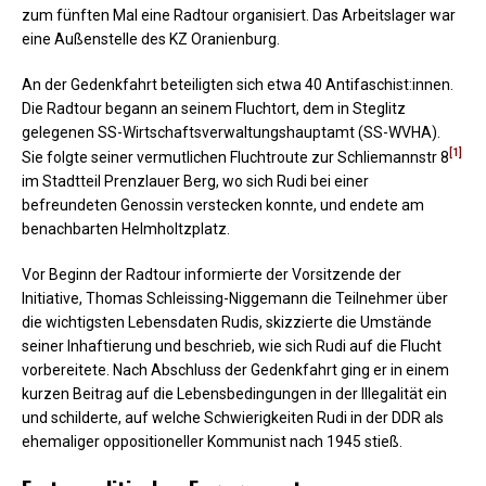
zum fünften Mal eine Radtour organisiert. Das Arbeitslager war
eine Außenstelle des KZ Oranienburg.
An der Gedenkfahrt beteiligten sich etwa 40 Antifaschist:innen.
Die Radtour begann an seinem Fluchtort, dem in Steglitz
gelegenen SS-Wirtschaftsverwaltungshauptamt (SS-WVHA).
[1]
Sie folgte seiner vermutlichen Fluchtroute zur Schliemannstr 8
im Stadtteil Prenzlauer Berg, wo sich Rudi bei einer
befreundeten Genossin verstecken konnte, und endete am
benachbarten Helmholtzplatz.
Vor Beginn der Radtour informierte der Vorsitzende der
Initiative, Thomas Schleissing-Niggemann die Teilnehmer über
die wichtigsten Lebensdaten Rudis, skizzierte die Umstände
seiner Inhaftierung und beschrieb, wie sich Rudi auf die Flucht
vorbereitete. Nach Abschluss der Gedenkfahrt ging er in einem
kurzen Beitrag auf die Lebensbedingungen in der Illegalität ein
und schilderte, auf welche Schwierigkeiten Rudi in der DDR als
ehemaliger oppositioneller Kommunist nach 1945 stieß.