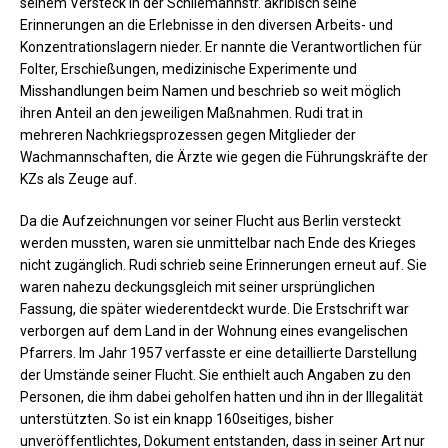
seinem Versteck in der Schliemannstr. akribisch seine
Erinnerungen an die Erlebnisse in den diversen Arbeits- und
Konzentrationslagern nieder. Er nannte die Verantwortlichen für
Folter, Erschießungen, medizinische Experimente und
Misshandlungen beim Namen und beschrieb so weit möglich
ihren Anteil an den jeweiligen Maßnahmen. Rudi trat in
mehreren Nachkriegsprozessen gegen Mitglieder der
Wachmannschaften, die Ärzte wie gegen die Führungskräfte der
KZs als Zeuge auf.
Da die Aufzeichnungen vor seiner Flucht aus Berlin versteckt
werden mussten, waren sie unmittelbar nach Ende des Krieges
nicht zugänglich. Rudi schrieb seine Erinnerungen erneut auf. Sie
waren nahezu deckungsgleich mit seiner ursprünglichen
Fassung, die später wiederentdeckt wurde. Die Erstschrift war
verborgen auf dem Land in der Wohnung eines evangelischen
Pfarrers. Im Jahr 1957 verfasste er eine detaillierte Darstellung
der Umstände seiner Flucht. Sie enthielt auch Angaben zu den
Personen, die ihm dabei geholfen hatten und ihn in der Illegalität
unterstützten. So ist ein knapp 160seitiges, bisher
unveröffentlichtes, Dokument entstanden, dass in seiner Art nur