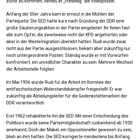
zuvor zu kommen, verließ er „freiwillig“ die Volkspolizei.
Anfang der 50er Jahre kam er erneut in die Mühlen der
Parteijustiz. Die SED hatte kurz nach Gründung der DDR eine
große Säuberungsaktion in der Partei eingeleitet. Ihr fielen fast
alle zum Opfer, die zweitweise nicht der KPD angehörten oder
aber in der Westemigration überlebt hatten. Rudi wurde zwar
nicht aus der Partei ausgeschlossen, bekam aber zukünftig nur
noch untergeordnete Posten. Ständig wurde er mit Vorwürfen
konfrontiert, ein unredlicher Charakter zu sein. Mehrere Wechsel
der Arbeitsstelle folgten.
Im Mai 1956 wurde Rudi für die Arbeit im Komitee der
antifaschistischen Widerstandskämpfer freigestellt. Er war
zukünftig als Abteilungsleiter für die Gedenkstättenarbeit der
DDR verantwortlich.
Erst 1962 rehabilitierte ihn die SED. Mit einer Entscheidung des
Politbüro wurde seine Parteimitgliedschaft rückwirkend ab 1930
anerkannt, Doch der Makel, ein Oppositioneller gewesen zu sein,
blieb an ihm haften. Die SED korrigierte mindestens bis Anfang