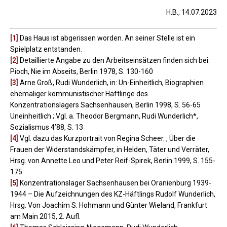
H.B., 14.07.2023
[1]
Das Haus ist abgerissen worden. An seiner Stelle ist ein
Spielplatz entstanden.
[2]
Detaillierte Angabe zu den Arbeitseinsätzen finden sich bei:
Pioch, Nie im Abseits, Berlin 1978, S. 130-160
[3]
Arne Groß, Rudi Wunderlich, in: Un-Einheitlich, Biographien
ehemaliger kommunistischer Häftlinge des
Konzentrationslagers Sachsenhausen, Berlin 1998, S. 56-65
Uneinheitlich ; Vgl. a. Theodor Bergmann, Rudi Wunderlich*,
Sozialismus 4’88, S. 13
[4]
Vgl. dazu das Kurzportrait von Regina Scheer. , Über die
Frauen der Widerstandskämpfer, in Helden, Täter und Verräter,
Hrsg. von Annette Leo und Peter Reif-Spirek, Berlin 1999, S. 155-
175
[5]
Konzentrationslager Sachsenhausen bei Oranienburg 1939-
1944 – Die Aufzeichnungen des KZ-Häftlings Rudolf Wunderlich,
Hrsg. Von Joachim S. Hohmann und Günter Wieland, Frankfurt
am Main 2015, 2. Aufl.