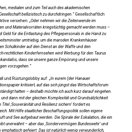
schen, medialen und zum Teil auch des akademischen
esellschaft bellizistisch zu durchdringen.
“ Gesellschaftlich
ktive versehen: „
Oder nehmen wir die Zeitenwende im
en und Materialvorräten kriegstüchtig gemacht werden muss –
end Geld für die Entlastung des Pflegepersonals in die Hand zu
heitsminister umtriebig, um die maroden Krankenhäuser
len Schulkinder auf den Dienst an der Waffe und den
ich-rechtlichen Kinderfernsehen wird Werbung für den Taurus
 skandalös, dass sie unsere ganze Empörung und unsere
egen vorzugehen.
“
all und Rüstungslobby auf: „
In eurem (der Hanauer
tionspapier kritisiert, auf das sich jüngst das Wirtschaftsforum
ständigt hatten – deshalb möchte ich auch kurz darauf eingehen.
n und dann mit der gleichen Komplexität und Grundsätzlichkeit
 Titel ‚Souveränität und Resilienz sichern‘ fordert es
eich. Mit Hilfe staatlicher Beschaffungspolitik sollen eigene
ft und See aufgebaut werden. Die Spirale der Eskalation, die ein
bleibt unerwähnt – aber das ‚Sondervermögen Bundeswehr‘ und
mphatisch gefeiert. Das ist natürlich wenig verwunderlich,