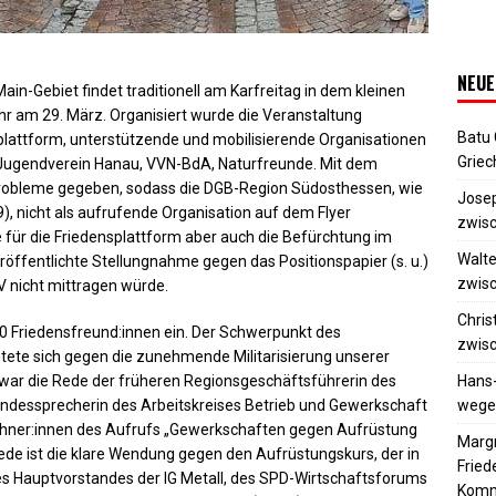
NEUE
n-Gebiet findet traditionell am Karfreitag in dem kleinen
ahr am 29. März. Organisiert wurde die Veranstaltung
Batu
attform, unterstützende und mobilisierende Organisationen
Griec
er Jugendverein Hanau, VVN-BdA, Naturfreunde. Mit dem
probleme gegeben, sodass die DGB-Region Südosthessen, wie
Josep
. 9), nicht als aufrufende Organisation auf dem Flyer
zwisc
für die Friedensplattform aber auch die Befürchtung im
Walte
öffentlichte Stellungnahme gegen das Positionspapier (s. u.)
zwisc
 nicht mittragen würde.
Chris
00 Friedensfreund:innen ein. Der Schwerpunkt des
zwisc
htete sich gegen die zunehmende Militarisierung unserer
Hans
 war die Rede der früheren Regionsgeschäftsführerin des
wegen
Bundessprecherin des Arbeitskreises Betrieb und Gewerkschaft
eichner:innen des Aufrufs „Gewerkschaften gegen Aufrüstung
Margr
ede ist die klare Wendung gegen den Aufrüstungskurs, der in
Frie
s Hauptvorstandes der IG Metall, des SPD-Wirtschaftsforums
Komm