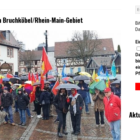
n Bruchköbel/Rhein-Main-Gebiet
Bi
D
Ei
D
bi
ei
Pf
Akt