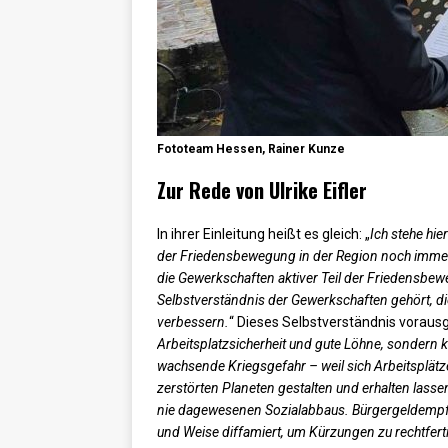
Fototeam Hessen, Rainer Kunze
Zur Rede von Ulrike Eifler
In ihrer Einleitung heißt es gleich: „
Ich stehe hi
der Friedensbewegung in der Region noch immer e
die Gewerkschaften aktiver Teil der Friedensbew
Selbstverständnis der Gewerkschaften gehört, di
verbessern.
“ Dieses Selbstverständnis voraus
Arbeitsplatzsicherheit und gute Löhne, sondern
wachsende Kriegsgefahr – weil sich Arbeitsplätz
zerstörten Planeten gestalten und erhalten lasse
nie dagewesenen Sozialabbaus. Bürgergeldempfän
und Weise diffamiert, um Kürzungen zu rechtfert