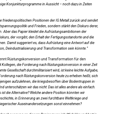
sige Konjunkturprogramme in Aussicht – noch dazu in Zeiten
die friedenspolitischen Positionen der IG Metall zurück und sendet
Entspannungspolitik und Frieden, sondern stärkt den Diskurs derer,
ben. Aber das Papier kleidet die Aufrüstungsambitionen der
iskurs, der vorgibt, den Erhalt der Fertigungsstandorte und die
men. Damit suggeriert es, dass Aufrüstung eine Antwort auf die
on, Deindustrialisierung und Transformation sein könnte.
“
nennt Rüstungskonversion und Transformation für den
 Kollegen, die Forderung nach Rüstungskonversion in einer Zeit
mte Gesellschaft durchmilitarisiert wird, ist keine leichte Aufgabe,
 Forderung nach Rüstungskonversion heute zu erheben heißt, sich
ejenigen aufzulehnen, die kriegsbesoffen über Bodentruppen in
unterschätzen wir das nicht: Das ist alles andere als einfach.
s ist die Alternative? Welche andere Position könnten wir
chichte, in Erinnerung an zwei furchtbare Weltkriege und
riegerischer Auseinandersetzungen sonst einnehmen?