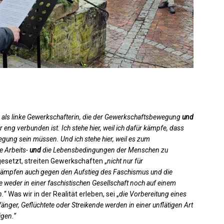
er als linke Gewerkschafterin, die der Gewerkschaftsbewegung
und
ng verbunden ist. Ich stehe hier, weil ich dafür kämpfe, dass
egung sein müssen. Und ich stehe hier, weil es zum
e Arbeits-
und
die Lebensbedingungen der Menschen zu
gesetzt, streiten Gewerkschaften „
nicht nur für
 kämpfen auch gegen den Aufstieg des Faschismus und die
e weder in einer faschistischen Gesellschaft noch auf einem
n.
“ Was wir in der Realität erleben, sei „
die Vorbereitung eines
ger, Geflüchtete oder Streikende werden in einer unflätigen Art
igen.“