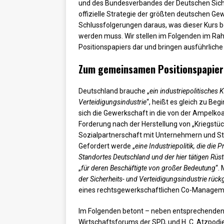
und des Bundesverbandes der Deutschen Sicher
offizielle Strategie der größten deutschen Gew
Schlussfolgerungen daraus, was dieser Kurs 
werden muss. Wir stellen im Folgenden im Ra
Positionspapiers dar und bringen ausführliche
Zum gemeinsamen Positionspapier 
Deutschland brauche „
ein industriepolitisches 
Verteidigungsindustrie
“, heißt es gleich zu Be
sich die Gewerkschaft in die von der Ampelkoa
Forderung nach der Herstellung von „Kriegstüch
Sozialpartnerschaft mit Unternehmern und Sta
Gefordert werde „
eine Industriepolitik, die di
Standortes Deutschland und der hier tätigen Rü
„
für deren Beschäftigte von großer Bedeutung
“.
der Sicherheits- und Verteidigungsindustrie rück
eines rechtsgewerkschaftlichen Co-Manageme
Im Folgenden betont – neben entsprechenden
Wirtschaftsforums der SPD, und H. C. Atzpod