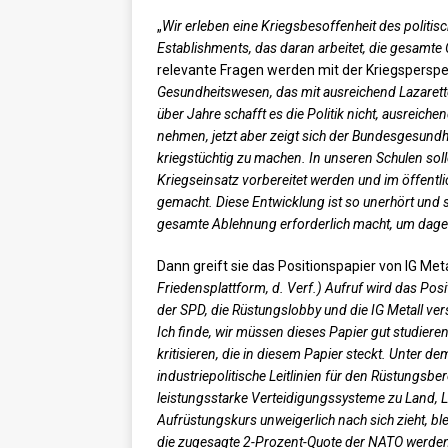
„
Wir erleben eine Kriegsbesoffenheit des politi
Establishments, das daran arbeitet, die gesamte G
relevante Fragen werden mit der Kriegsperspe
Gesundheitswesen, das mit ausreichend Lazarett
über Jahre schafft es die Politik nicht, ausreich
nehmen, jetzt aber zeigt sich der Bundesgesund
kriegstüchtig zu machen. In unseren Schulen sol
Kriegseinsatz vorbereitet werden und im öffentl
gemacht. Diese Entwicklung ist so unerhört und
gesamte Ablehnung erforderlich macht, um dag
Dann greift sie das Positionspapier von IG Met
Friedensplattform, d. Verf.) Aufruf wird das Posi
der SPD, die Rüstungslobby und die IG Metall ver
Ich finde, wir müssen dieses Papier gut studiere
kritisieren, die in diesem Papier steckt. Unter dem
industriepolitische Leitlinien für den Rüstungsber
leistungsstarke Verteidigungssysteme zu Land, Lu
Aufrüstungskurs unweigerlich nach sich zieht, 
die zugesagte 2-Prozent-Quote der NATO werden e