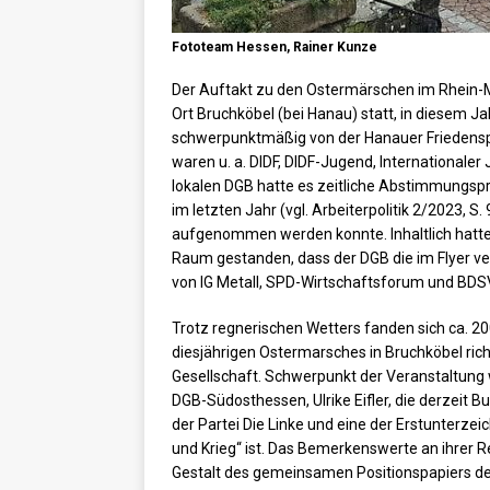
Fototeam Hessen, Rainer Kunze
Der Auftakt zu den Ostermärschen im Rhein-Mai
Ort Bruchköbel (bei Hanau) statt, in diesem J
schwerpunktmäßig von der Hanauer Friedenspl
waren u. a. DIDF, DIDF-Jugend, International
lokalen DGB hatte es zeitliche Abstimmungs
im letzten Jahr (vgl. Arbeiterpolitik 2/2023, S
aufgenommen werden konnte. Inhaltlich hatte 
Raum gestanden, dass der DGB die im Flyer ver
von IG Metall, SPD-Wirtschaftsforum und BDSV
Trotz regnerischen Wetters fanden sich ca. 2
diesjährigen Ostermarsches in Bruchköbel ric
Gesellschaft. Schwerpunkt der Veranstaltung
DGB-Südosthessen, Ulrike Eifler, die derzeit 
der Partei Die Linke und eine der Erstunterz
und Krieg“ ist. Das Bemerkenswerte an ihrer R
Gestalt des gemeinsamen Positionspapiers de