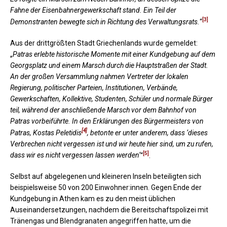
Fahne der Eisenbahnergewerkschaft stand. Ein Teil der
[3]
Demonstranten bewegte sich in Richtung des Verwaltungsrats.
“
Aus der drittgrößten Stadt Griechenlands wurde gemeldet:
„
Patras erlebte historische Momente mit einer Kundgebung auf dem
Georgsplatz und einem Marsch durch die Hauptstraßen der Stadt.
An der großen Versammlung nahmen Vertreter der lokalen
Regierung, politischer Parteien, Institutionen, Verbände,
Gewerkschaften, Kollektive, Studenten, Schüler und normale Bürger
teil, während der anschließende Marsch vor dem Bahnhof von
Patras vorbeiführte. In den Erklärungen des Bürgermeisters von
[4]
Patras, Kostas Peletidis
, betonte er unter anderem, dass ‘dieses
Verbrechen nicht vergessen ist und wir heute hier sind, um zu rufen,
[5]
dass wir es nicht vergessen lassen werden‘
“
.
Selbst auf abgelegenen und kleineren Inseln beteiligten sich
beispielsweise 50 von 200 Einwohner:innen. Gegen Ende der
Kundgebung in Athen kam es zu den meist üblichen
Auseinandersetzungen, nachdem die Bereitschaftspolizei mit
Tränengas und Blendgranaten angegriffen hatte, um die