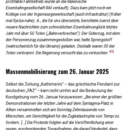
profitable Fahrbetrieb wurde an die italienische
Eisenbahngesellschaft RAI verkauft). Dazu kam jetzt noch ein
Kollege von der Ingenieurgewerkschaft (auch Infrastruktur) (früher
mal Syriza-nahe). A., die für uns übersetzte, berichtete zuerst über
neuere Nachrichten zum schrecklichen Eisenbahnunglück letztes
Jahr mit über 50 Toten („Bahnverbrechen“): Der Güterzug, mit dem
der Personenzug zusammengestoßen war, hatte Sprengstoff
(wahrscheinlich für die Ukraine) geladen. Deshalb waren 30 der
[1]
Toten verbrannt. Die Regierung versucht das zu vertuschen.
“
Massenmobilisierung zum 26. Januar 2025
Selbst die Zeitung „Kathimerini“ – das griechische Pendant zur
deutschen „FAZ“ – kam nicht umhin auf die Bedeutung der
Kundgebung vom 26. Januar hinzuweisen: „
Bei einer der größten
Demonstrationen der letzten Jahre auf dem Syntagma-Platz in
Athen versammelten sich am Sonntag Zehntausende von
Menschen, um Gerechtigkeit für die Zugkatastrophe von Tempi zu
fordern. […] Die Proteste folgten auf die Veröffentlichung einer
neuen, erschreckenden Tonaufnahme, die darauf hindeutet, dass