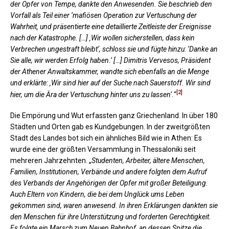
der Opfer von Tempe, dankte den Anwesenden. Sie beschrieb den
Vorfall als Teil einer ‘mafiösen Operation zur Vertuschung der
Wahrheit‚ und präsentierte eine detaillierte Zeitleiste der Ereignisse
nach der Katastrophe. […] ‚Wir wollen sicherstellen, dass kein
Verbrechen ungestraft bleibt‘, schloss sie und fügte hinzu: ‘Danke an
Sie alle, wir werden Erfolg haben.‘ […] Dimitris Vervesos, Präsident
der Athener Anwaltskammer, wandte sich ebenfalls an die Menge
und erklärte: ‚Wir sind hier auf der Suche nach Sauerstoff. Wir sind
[2]
hier, um die Ära der Vertuschung hinter uns zu lassen‘.
“
Die Empörung und Wut erfassten ganz Griechenland. In über 180
Städten und Orten gab es Kundgebungen. In der zweitgrößten
Stadt des Landes bot sich ein ähnliches Bild wie in Athen: Es
wurde eine der größten Versammlung in Thessaloniki seit
mehreren Jahrzehnten. „
Studenten, Arbeiter, ältere Menschen,
Familien, Institutionen, Verbände und andere folgten dem Aufruf
des Verbands der Angehörigen der Opfer mit großer Beteiligung.
Auch Eltern von Kindern, die bei dem Unglück ums Leben
gekommen sind, waren anwesend. In ihren Erklärungen dankten sie
den Menschen für ihre Unterstützung und forderten Gerechtigkeit.
Es folgte ein Marsch zum Neuen Bahnhof, an dessen Spitze die