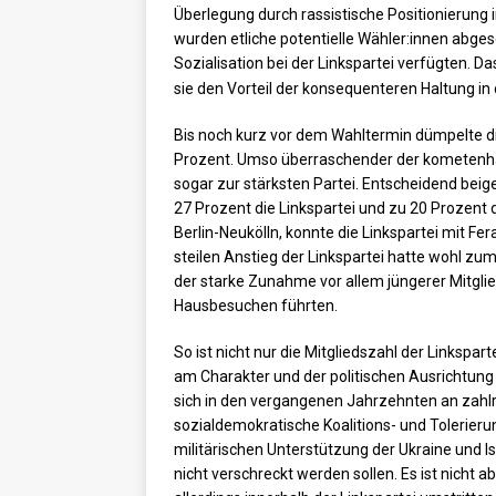
Überlegung durch rassistische Positionierun
wurden etliche potentielle Wähler:innen abgesc
Sozialisation bei der Linkspartei verfügten. D
sie den Vorteil der konsequenteren Haltung in 
Bis noch kurz vor dem Wahltermin dümpelte di
Prozent. Umso überraschender der kometenhaft
sogar zur stärksten Partei. Entscheidend beige
27 Prozent die Linkspartei und zu 20 Prozent 
Berlin-Neukölln, konnte die Linkspartei mit F
steilen Anstieg der Linkspartei hatte wohl zu
der starke Zunahme vor allem jüngerer Mitgli
Hausbesuchen führten.
So ist nicht nur die Mitgliedszahl der Linkspart
am Charakter und der politischen Ausrichtung 
sich in den vergangenen Jahrzehnten an zahlre
sozialdemokratische Koalitions- und Tolerierun
militärischen Unterstützung der Ukraine und Is
nicht verschreckt werden sollen. Es ist nicht a