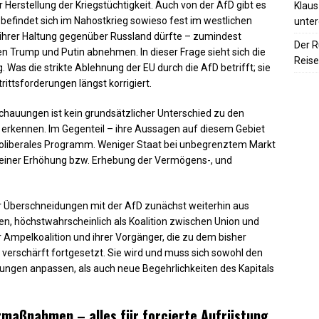
erstellung der Kriegstüchtigkeit. Auch von der AfD gibt es
Klaus
befindet sich im Nahostkrieg sowieso fest im westlichen
unter
g ihrer Haltung gegenüber Russland dürfte – zumindest
Der R
 Trump und Putin abnehmen. In dieser Frage sieht sich die
Reise
Was die strikte Ablehnung der EU durch die AfD betrifft; sie
ittsforderungen längst korrigiert.
nschauungen ist kein grundsätzlicher Unterschied zu den
zu erkennen. Im Gegenteil – ihre Aussagen auf diesem Gebiet
neoliberales Programm. Weniger Staat bei unbegrenztem Markt
 einer Erhöhung bzw. Erhebung der Vermögens-, und
r Überschneidungen mit der AfD zunächst weiterhin aus
n, höchstwahrscheinlich als Koalition zwischen Union und
r Ampelkoalition und ihrer Vorgänger, die zu dem bisher
 verschärft fortgesetzt. Sie wird und muss sich sowohl den
gen anpassen, als auch neue Begehrlichkeiten des Kapitals
maßnahmen – alles für forcierte Aufrüstung .