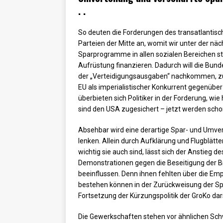
. .
So deuten die Forderungen des transatlanti
Parteien der Mitte an, womit wir unter der n
Sparprogramme in allen sozialen Bereichen ste
Aufrüstung finanzieren. Dadurch will die Bu
der „Verteidigungsausgaben“ nachkommen, zum 
EU als imperialistischer Konkurrent gegenübe
überbieten sich Politiker in der Forderung, wi
sind den USA zugesichert – jetzt werden schon
Absehbar wird eine derartige Spar- und Umver
lenken. Allein durch Aufklärung und Flugblätt
wichtig sie auch sind, lässt sich der Anstieg 
Demonstrationen gegen die Beseitigung der B
beeinflussen. Denn ihnen fehlten über die Empö
bestehen können in der Zurückweisung der Sp
Fortsetzung der Kürzungspolitik der GroKo dars
Die Gewerkschaften stehen vor ähnlichen Sch