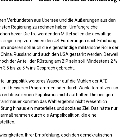
schen Verbündeten aus Übersee und die Äußerungen aus den
ächsten Regierung zu rechnen haben. Umfangreiche
hen bevor. Die freiwerdenden Mittel sollen die gewaltige
ndesregierung zum einen den US-Forderungen nach Erhöhung
anderen soll auch die eigenständige militärische Rolle der
r China, Russland und auch den USA gestärkt werden. Derweil
e hoch der Anteil der Rüstung am BIP sein soll. Mindestens 2 %
 3,5 bis zu 5 % ins Gespräch gebracht.
teilungspolitik weiteres Wasser auf die Mühlen der AFD
er, mit besseren Programmen oder durch Wahlalternativen, so
des rechtsextremen Populismus nicht aufhalten. Die riesigen
randmauer konnten das Wahlergebnis nicht wesentlich
rung hinaus ein materielles und soziales Ziel. Das hätte nur
armaßnahmen durch die Ampelkoalition, die eine
tellten.
wierigkeiten. Ihrer Empfehlung, doch den demokratischen