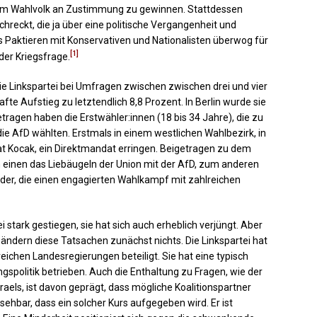
g im Wahlvolk an Zustimmung zu gewinnen. Stattdessen
hreckt, die ja über eine politische Vergangenheit und
as Paktieren mit Konservativen und Nationalisten überwog für
[1]
der Kriegsfrage.
e Linkspartei bei Umfragen zwischen zwischen drei und vier
e Aufstieg zu letztendlich 8,8 Prozent. In Berlin wurde sie
tragen haben die Erstwähler:innen (18 bis 34 Jahre), die zu
die AfD wählten. Erstmals in einem westlichen Wahlbezirk, in
erat Kocak, ein Direktmandat erringen. Beigetragen zu dem
m einen das Liebäugeln der Union mit der AfD, zum anderen
eder, die einen engagierten Wahlkampf mit zahlreichen
ei stark gestiegen, sie hat sich auch erheblich verjüngt. Aber
ändern diese Tatsachen zunächst nichts. Die Linkspartei hat
ichen Landesregierungen beteiligt. Sie hat eine typisch
gspolitik betrieben. Auch die Enthaltung zu Fragen, wie der
raels, ist davon geprägt, dass mögliche Koalitionspartner
bsehbar, dass ein solcher Kurs aufgegeben wird. Er ist