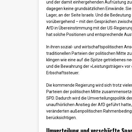
und der damit einhergehenden Aufrüstung zur H
dagegen keine grundsätzlichen Einwände. Sie 
Lager, an der Seite Israels. Und die Bedeutun
vorübergehend – mit den Gesprächen zwischen
AfD in Übereinstimmung mit der US-Regierung. 
hat solche Positionen und entsprechende Austr
In ihren sozial- und wirtschaftspolitischen A
traditionellen Parteien der politischen Mitte 
klingen wie eine auf die Spitze getriebenes 
und die Bewahrung der »Leistungsträger« vor
Erbschaftssteuer.
Die kommende Regierung wird sich trotz viele
Parteien der politischen Mitte zusammensetze
SPD. Dadurch wird die Umverteilungspolitik de
unaufhörlichen Anstieg der AfD geführt hatte,
veränderten außenpolitischen Rahmenbedingun
berücksichtigen.
Umverteilung und verschärfte Spar