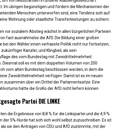
, um von Missständen in unserer Klassengesellschaft
nkt. Im übrigen begünstigen und fördern die Mechanismen der
beitenden Menschen unterworfen sind, eine Tendenz sich auf
eine Wohnung oder staatliche Transferleistungen zu sichern.
 vor sozialem Abstieg wächst in allen bürgerlichen Parteien
von fast ausnahmslos die AfD. Die Bildung einer großen
die bei den Wähler:innen verhasste Politik nicht nur fortsetzen,
ukünftiger Kanzler, und Klingbeil, als sein
auflage des vom Bundestag mit Zweidrittelmehrheit
Diesmal soll es mit dem doppelten Volumen von 200
 noch vom alten Bundestag beschlossen werden, in dem die
eine Zweidrittelmehrheit verfügen. Damit ist es im neuen
en zusammen über ein Drittel der Parlamentssitze. Eine
hlvotums hätte die GroKo der AfD nicht liefern können.
gesagte Partei DIE LINKE
n die Ergebnisse von 8,8 % für die Linkspartei und die 4,9 %
der 5%-Hürde hat sich sich wohl selbst zuzuschreiben. Es ist
, als sie den Anträgen von CDU und AfD zustimmte, mit der