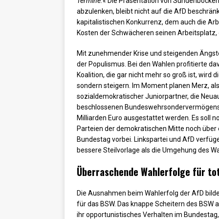
Termine.
« Die Präsentation von Sündenböcken
abzulenken, bleibt nicht auf die AfD beschrä
kapitalistischen Konkurrenz, dem auch die Ar
Kosten der Schwächeren seinen Arbeitsplatz, 
Mit zunehmender Krise und steigenden Ängsten
der Populismus. Bei den Wahlen profitierte da
Koalition, die gar nicht mehr so groß ist, wird 
sondern steigern. Im Moment planen Merz, als z
sozialdemokratischer Juniorpartner, die Neu
beschlossenen Bundeswehrsondervermögens. 
Milliarden Euro ausgestattet werden. Es soll
Parteien der demokratischen Mitte noch über 
Bundestag vorbei. Linkspartei und AfD verfüg
bessere Steilvorlage als die Umgehung des Wa
Überraschende Wahlerfolge für tot
Die Ausnahmen beim Wahlerfolg der AfD bildete
für das BSW. Das knappe Scheitern des BSW an 
ihr opportunistisches Verhalten im Bundestag