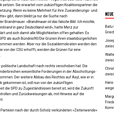
ck setzen. Sie erwartet vom zukünftigen Koalitionspartner die
etzung. Wenn es keine Mehrheit für ihre Zuwanderungs- und
NEUE
te« gibt, dann bleibt ja nur die Suche nach
der Brandmauer. »
Brandmauer ist das falsche Bild. Ich möchte,
Batu
henbrand in ganz Deutschland wird
«, hatte Merz zur
Griec
rt und sich damit alle Möglichkeiten offen gehalten. Es
 SPD als auch Bündnis90/Die Grünen ihren staatsbürgerlichen
Josep
hkommen werden. Aber nur die Sozialdemokraten werden den
zwisc
e von der CSU erhofft, werden die Grünen für eine
Walte
.
zwisc
e politische Landschaft nach rechts verschoben hat. Die
Chris
anderbrechen wesentliche Forderungen in der Abschottungs-
zwisc
ernommen. Der weitere Abbau des Rechtes auf Asyl, wie er in
Hans
 gekommen ist, soll nun von der zukünftigen
wegen
t die SPD zu Zugeständnissen bereit ist, wird die Zukunft
ntrollen und Zurückweisungen ab, mit Hinweis auf die
Margr
t.
Frie
Komm
le Parteien nach der durch Scholz verkündeten »Zeitenwende«