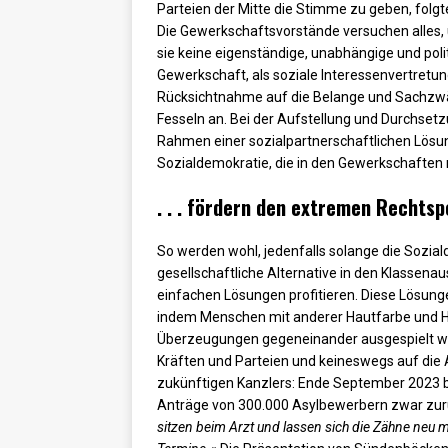
Parteien der Mitte die Stimme zu geben, folgt
Die Gewerkschaftsvorstände versuchen alles, 
sie keine eigenständige, unabhängige und polit
Gewerkschaft, als soziale Interessenvertretu
Rücksichtnahme auf die Belange und Sachzwäng
Fesseln an. Bei der Aufstellung und Durchsetz
Rahmen einer sozialpartnerschaftlichen Lösung
Sozialdemokratie, die in den Gewerkschaften 
. . . fördern den extremen Rechts
So werden wohl, jedenfalls solange die Sozi
gesellschaftliche Alternative in den Klassena
einfachen Lösungen profitieren. Diese Lösun
indem Menschen mit anderer Hautfarbe und Her
Überzeugungen gegeneinander ausgespielt werd
Kräften und Parteien und keineswegs auf di
zukünftigen Kanzlers: Ende September 2023 b
Anträge von 300.000 Asylbewerbern zwar zurü
sitzen beim Arzt und lassen sich die Zähne neu