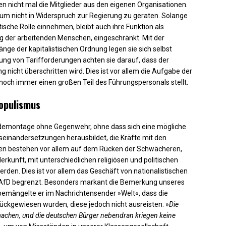
en nicht mal die Mitglieder aus den eigenen Organisationen.
um nicht in Widerspruch zur Regierung zu geraten. Solange
ische Rolle einnehmen, bleibt auch ihre Funktion als
ng der arbeitenden Menschen, eingeschränkt. Mit der
e der kapitalistischen Ordnung legen sie sich selbst
ung von Tarifforderungen achten sie darauf, dass der
 nicht überschritten wird. Dies ist vor allem die Aufgabe der
noch immer einen großen Teil des Führungspersonals stellt.
populismus
aldemontage ohne Gegenwehr, ohne dass sich eine mögliche
useinandersetzungen herausbildet, die Kräfte mit den
gen bestehen vor allem auf dem Rücken der Schwächeren,
kunft, mit unterschiedlichen religiösen und politischen
en. Dies ist vor allem das Geschäft von nationalistischen
e AfD begrenzt. Besonders markant die Bemerkung unseres
emängelte er im Nachrichtensender »Welt«, dass die
ckgewiesen wurden, diese jedoch nicht ausreisten. »
Die
 machen, und die deutschen Bürger nebendran kriegen keine