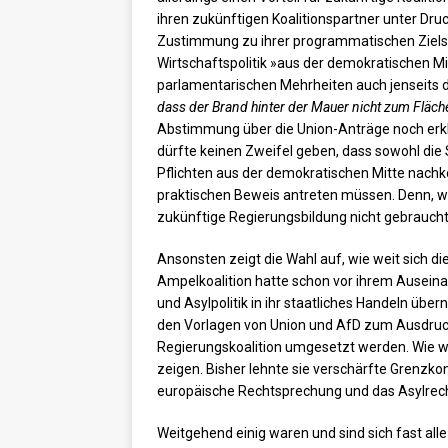
ihren zukünftigen Koalitionspartner unter Dru
Zustimmung zu ihrer programmatischen Ziels
Wirtschaftspolitik »aus der demokratischen Mit
parlamentarischen Mehrheiten auch jenseits 
dass der Brand hinter der Mauer nicht zum Fläc
Abstimmung über die Union-Anträge noch erklä
dürfte keinen Zweifel geben, dass sowohl die
Pflichten aus der demokratischen Mitte nac
praktischen Beweis antreten müssen. Denn, wi
zukünftige Regierungsbildung nicht gebraucht
Ansonsten zeigt die Wahl auf, wie weit sich di
Ampelkoalition hatte schon vor ihrem Ausein
und Asylpolitik in ihr staatliches Handeln üb
den Vorlagen von Union und AfD zum Ausdruck
Regierungskoalition umgesetzt werden. Wie wei
zeigen. Bisher lehnte sie verschärfte Grenzko
europäische Rechtsprechung und das Asylrech
Weitgehend einig waren und sind sich fast al