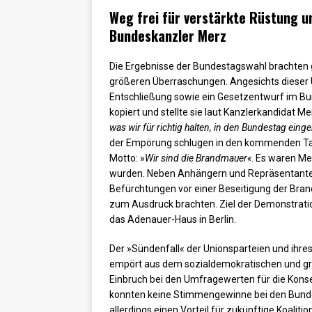
Weg frei für verstärkte Rüstung u
Bundeskanzler Merz
Die Ergebnisse der Bundestagswahl brachte
größeren Überraschungen. Angesichts dieser 
Entschließung sowie ein Gesetzentwurf im Bun
kopiert und stellte sie laut Kanzlerkandidat 
was wir für richtig halten, in den Bundestag ei
der Empörung schlugen in den kommenden Tag
Motto: »
Wir sind die Brandmauer«
. Es waren Me
wurden. Neben Anhängern und Repräsentanten
Befürchtungen vor einer Beseitigung der Bra
zum Ausdruck brachten. Ziel der Demonstrati
das Adenauer-Haus in Berlin.
Der »Sündenfall« der Unionsparteien und ihres
empört aus dem sozialdemokratischen und gr
Einbruch bei den Umfragewerten für die Kons
konnten keine Stimmengewinne bei den Bunde
allerdings einen Vorteil für zukünftige Koali