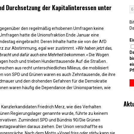
nd Durchsetzung der Kapitalinteressen unter
Bi
D
n gegenüber den regelmäßig erhobenen Umfragen keine
Umfragen hatte die Unionsfraktion Ende Januar eine
Ei
destag eingebracht. Deren Inhalte hatte sie von der AfD
Merz zur Abstimmung, egal wer zustimmt. »
Wir haben jetzt das,
D
ngebracht und dafür auch eine Mehrheit bekommen.«
Die Wogen
bi
en hoch und trieben Hunderttausende Auf die Straßen..
ei
nschen aus recht unterschiedliches Milieus, die mobilisiert
Pf
 von SPD und Grünen waren es auch Zehntausende, die ihre
ndmauer und den drohenden Gefahren für die Demokratie
onen waren häufig die Dependance der Unionsparteien, wie
Akt
 Kanzlerkandidaten Friedrich Merz, wie dies Verhalten
ünen Regierungslager genannte wurde, führte zu keinem
ervativen. Zumindest SPD und Bündnis 90/Die Grünen
stagswahlen daraus ziehen. Der Union verschaffte es
tionsgespräche. Nach dem Motto »
Vogel friss oder stirb«
kann sie