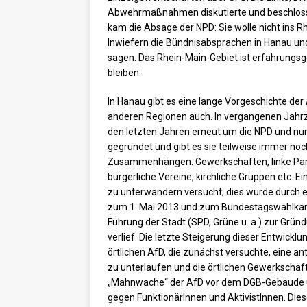
Abwehrmaßnahmen diskutierte und beschloss. 
kam die Absage der NPD: Sie wolle nicht ins R
Inwiefern die Bündnisabsprachen in Hanau und 
sagen. Das Rhein-Main-Gebiet ist erfahrungsge
bleiben.
In Hanau gibt es eine lange Vorgeschichte de
anderen Regionen auch. In vergangenen Jahrze
den letzten Jahren erneut um die NPD und nun
gegründet und gibt es sie teilweise immer n
Zusammenhängen: Gewerkschaften, linke Partei
bürgerliche Vereine, kirchliche Gruppen etc. 
zu unterwandern versucht; dies wurde durch 
zum 1. Mai 2013 und zum Bundestagswahlkampf
Führung der Stadt (SPD, Grüne u. a.) zur Gründ
verlief. Die letzte Steigerung dieser Entwick
örtlichen AfD, die zunächst versuchte, eine 
zu unterlaufen und die örtlichen Gewerkschaft
„Mahnwache“ der AfD vor dem DGB-Gebäude un
gegen FunktionärInnen und AktivistInnen. Dies