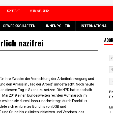
KONTAKT
WER WIR SIND
GEWERKSCHAFTEN
INNENPOLITIK
INTERNATIONAL
rlich nazifrei
ABON
3 für ihre Zwecke der Vernichtung der Arbeiterbewegung und
und den Anlass in „Tag der Arbeit“ umgefälscht. Noch heute
ich an diesem Tag in Szene zu setzen. Die NPD hatte deshalb
Bi
. Mai 2019 einen bundesweiten rechten Aufmarsch im
D
s wollten sie durch Hanau, nachmittags durch Frankfurt
ldete sich ein breites Bündnis von DGB und
Ei
und Grüne bis zu linken Initiativen und Vereinen, das