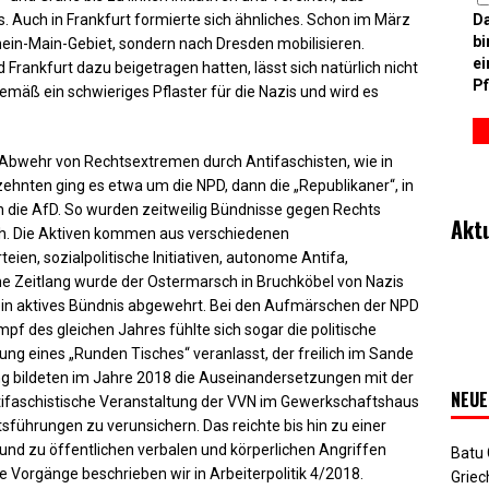
D
Auch in Frankfurt formierte sich ähnliches. Schon im März
bi
hein-Main-Gebiet, sondern nach Dresden mobilisieren.
ei
Frankfurt dazu beigetragen hatten, lässt sich natürlich nicht
Pf
mäß ein schwieriges Pflaster für die Nazis und wird es
r Abwehr von Rechtsextremen durch Antifaschisten, wie in
hnten ging es etwa um die NPD, dann die „Republikaner“, in
 die AfD. So wurden zeitweilig Bündnisse gegen Rechts
Akt
och. Die Aktiven kommen aus verschiedenen
en, sozialpolitische Initiativen, autonome Antifa,
Eine Zeitlang wurde der Ostermarsch in Bruchköbel von Nazis
ein aktives Bündnis abgewehrt. Bei den Aufmärschen der NPD
 des gleichen Jahres fühlte sich sogar die politische
ung eines „Runden Tisches“ veranlasst, der freilich im Sande
lung bildeten im Jahre 2018 die Auseinandersetzungen mit der
NEUE
antifaschistische Veranstaltung der VVN im Gewerkschaftshaus
sführungen zu verunsichern. Das reichte bis hin zu einer
d zu öffentlichen verbalen und körperlichen Angriffen
Batu
e Vorgänge beschrieben wir in Arbeiterpolitik 4/2018.
Griec