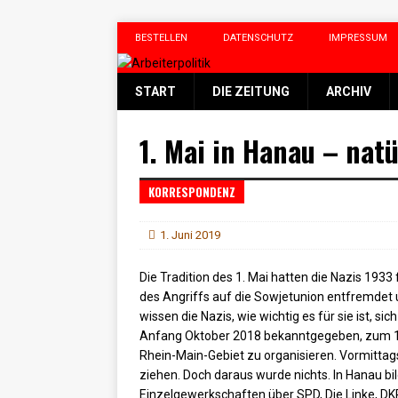
BESTELLEN
DATENSCHUTZ
IMPRESSUM
START
DIE ZEITUNG
ARCHIV
1. Mai in Hanau – natü
KORRESPONDENZ
1. Juni 2019
Die Tradition des 1. Mai hatten die Nazis 193
des Angriffs auf die Sowjetunion entfremdet 
wissen die Nazis, wie wichtig es für sie ist, s
Anfang Oktober 2018 bekanntgegeben, zum 1
Rhein-Main-Gebiet zu organisieren. Vormittag
ziehen. Doch daraus wurde nichts. In Hanau bi
Einzelgewerkschaften über SPD, Die Linke, DKP 