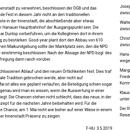
Josep
nenstadt zu verwehren, beschlossen der DGB und das
zwisc
 Fest in diesem Jahr nicht an den traditionellen
rste in der Innenstadt, die abschließende aber etwas
Walte
 der Hanauer Hauptbahnhof der Ausgangspunkt sein. Die
zwisc
ar Dunlop vorbeiführen, um die KollegInnen dort in ihrem
Chris
zu bestärken. Good-year plant dort den Abbau von 610
zwisc
chen Maikundgebung sollte der Marktplatz sein, den die NPD
e einstimmig beschlossen. Nach der Absage der NPD bzgl. des
Hans
fregung dann rasch vorüber.
wegen
Margr
lossenen Ablauf und den neuen Örtlichkeiten fest. Dies traf
Frie
okale Tradition gebrochen werde, aber nicht auf
Komm
 ist alles wie geplant verlaufen, die Beteiligung schien sogar
z genau wird man es wissen, wenn die Auswertung in einer
Klaus
gt. Die Chancen stehen nicht schlecht, dass das neue, in der
unter
pt für die nächsten Jahre beibehalten wird. Für die
Der R
e Chance, am 1. Mai nicht wie bisher auf einer Wiese in einem
Reise
 der Innenstadt Präsenz zu zeigen.
F-HU. 3.5.2019