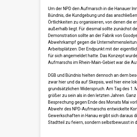
Um der NPD den Aufmarsch in die Hanauer In
Bündnis, die Kundgebung und das anschließende
Örtlichkeiten zu organisieren, von denen die e
außerhalb liegt. Für diesmal sollte zunächst
Demonstration sollte an der Fabrik von Goodye
Abwehrkampf gegen die Unternehmensleitung 
Arbeitsplätzen. Der Endpunkt mit der eigentli
für sich angemeldet hatte. Das Konzept wurd
Aufmarschs im Rhein-Main-Gebiet war die Au
DGB und Bündnis hielten dennoch an dem besch
zwar hier und da auf Skepsis, weil hier eine l
grundsätzlichen Widerspruch. Am Tag des 1. Mai
größer zu sein als in den letzten Jahren. Gan
Besprechung gegen Ende des Monats Mai vorlie
Abwehr des NPD-Aufmarschs entwickelte Konze
Gewerkschaften in Hanau ergibt sich daraus di
Stadtteil zu feiern, sondern selbstbewusst in