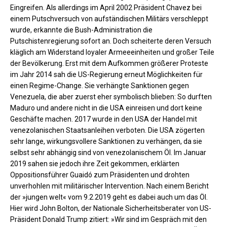
Eingreifen. Als allerdings im April 2002 Präsident Chavez bei
einem Putschversuch von aufständischen Militärs verschleppt
wurde, erkannte die Bush-Administration die
Putschistenregierung sofort an. Doch scheiterte deren Versuch
kläglich am Widerstand loyaler Armeeeinheiten und großer Teile
der Bevölkerung. Erst mit dem Aufkommen größerer Proteste
im Jahr 2014 sah die US-Regierung erneut Möglichkeiten für
einen Regime-Change. Sie verhängte Sanktionen gegen
Venezuela, die aber zuerst eher symbolisch blieben: So durften
Maduro und andere nicht in die USA einreisen und dort keine
Geschäfte machen. 2017 wurde in den USA der Handel mit
venezolanischen Staatsanleihen verboten. Die USA zögerten
sehr lange, wirkungsvollere Sanktionen zu verhängen, da sie
selbst sehr abhängig sind von venezolanischem Öl. Im Januar
2019 sahen sie jedoch ihre Zeit gekommen, erklärten
Oppositionsführer Guaidó zum Präsidenten und drohten
unverhohlen mit militärischer Intervention. Nach einem Bericht
der »jungen welt« vom 9.2.2019 geht es dabei auch um das Öl.
Hier wird John Bolton, der Nationale Sicherheitsberater von US-
Präsident Donald Trump zitiert: »Wir sind im Gespräch mit den