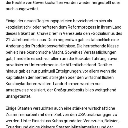
die Rechte von Gewerkschaften wurden wieder hergestellt oder
auch ausgeweitet.
Einige der neuen Regierungsparteien bezeichneten sich als
»sozialistisch« oder hefteten dem Reformprozess in ihrem Land
dieses Etikett an. Chavez rief in Venezuela den »Sozialismus des
21. Jahrhunderts« aus. Doch nirgendwo gab es tatsächlich eine
Änderung der Produktionsverhältnisse. Die herrschende Klasse
behielt ihre ökonomische Macht. Soweit es Verstaatlichungen
gab, handelte es sich vor allem um die Rücküberführung zuvor
privatisierter Unternehmen in die öffentliche Hand. Darüber
hinaus gab es nur punktuell Enteignungen, vor allem wenn die
Kapitalisten den Betrieb stilllegten oder den wirtschaftlichen
Kurs boykottieren wollten. Landreformen wurden nur
ansatzweise realisiert, der Großgrundbesitz blieb weitgehend
unangetastet.
Einige Staaten versuchten auch eine stärkere wirtschaftliche
Zusammenarbeit mit dem Ziel, von den USA unabhängiger zu
werden. Unter Einschluss Kubas gründeten Venezuela, Bolivien,
Ecuador und einige kleinere Staaten Mittelamerikas und der