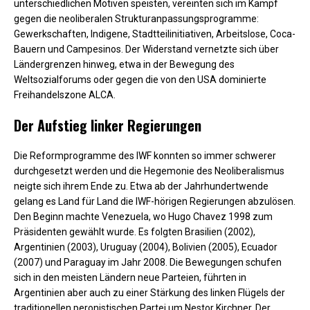
unterschiedlichen Motiven speisten, vereinten sich im Kampf
gegen die neoliberalen Strukturanpassungsprogramme:
Gewerkschaften, Indigene, Stadtteilinitiativen, Arbeitslose, Coca-
Bauern und Campesinos. Der Widerstand vernetzte sich über
Ländergrenzen hinweg, etwa in der Bewegung des
Weltsozialforums oder gegen die von den USA dominierte
Freihandelszone ALCA.
Der Aufstieg linker Regierungen
Die Reformprogramme des IWF konnten so immer schwerer
durchgesetzt werden und die Hegemonie des Neoliberalismus
neigte sich ihrem Ende zu. Etwa ab der Jahrhundertwende
gelang es Land für Land die IWF-hörigen Regierungen abzulösen.
Den Beginn machte Venezuela, wo Hugo Chavez 1998 zum
Präsidenten gewählt wurde. Es folgten Brasilien (2002),
Argentinien (2003), Uruguay (2004), Bolivien (2005), Ecuador
(2007) und Paraguay im Jahr 2008. Die Bewegungen schufen
sich in den meisten Ländern neue Parteien, führten in
Argentinien aber auch zu einer Stärkung des linken Flügels der
traditionellen peronistischen Partei um Nestor Kirchner. Der