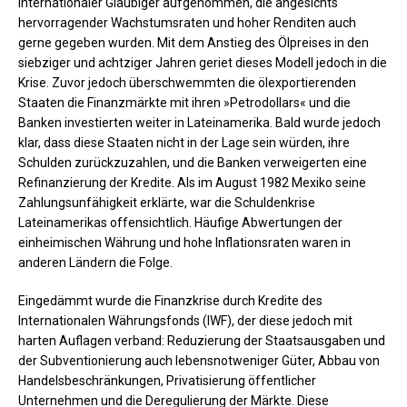
internationaler Gläubiger aufgenommen, die angesichts
hervorragender Wachstumsraten und hoher Renditen auch
gerne gegeben wurden. Mit dem Anstieg des Ölpreises in den
siebziger und achtziger Jahren geriet dieses Modell jedoch in die
Krise. Zuvor jedoch überschwemmten die ölexportierenden
Staaten die Finanzmärkte mit ihren »Petrodollars« und die
Banken investierten weiter in Lateinamerika. Bald wurde jedoch
klar, dass diese Staaten nicht in der Lage sein würden, ihre
Schulden zurückzuzahlen, und die Banken verweigerten eine
Refinanzierung der Kredite. Als im August 1982 Mexiko seine
Zahlungsunfähigkeit erklärte, war die Schuldenkrise
Lateinamerikas offensichtlich. Häufige Abwertungen der
einheimischen Währung und hohe Inflationsraten waren in
anderen Ländern die Folge.
Eingedämmt wurde die Finanzkrise durch Kredite des
Internationalen Währungsfonds (IWF), der diese jedoch mit
harten Auflagen verband: Reduzierung der Staatsausgaben und
der Subventionierung auch lebensnotweniger Güter, Abbau von
Handelsbeschränkungen, Privatisierung öffentlicher
Unternehmen und die Deregulierung der Märkte. Diese