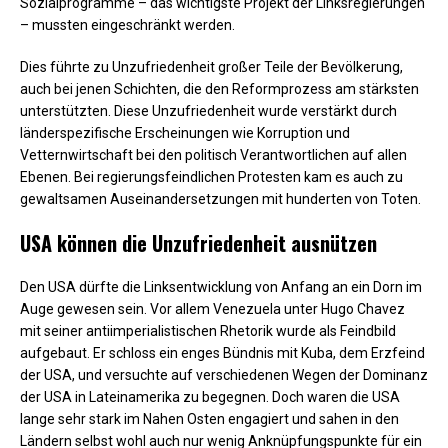
Sozialprogramme – das wichtigste Projekt der Linksregierungen
– mussten eingeschränkt werden.
Dies führte zu Unzufriedenheit großer Teile der Bevölkerung,
auch bei jenen Schichten, die den Reformprozess am stärksten
unterstützten. Diese Unzufriedenheit wurde verstärkt durch
länderspezifische Erscheinungen wie Korruption und
Vetternwirtschaft bei den politisch Verantwortlichen auf allen
Ebenen. Bei regierungsfeindlichen Protesten kam es auch zu
gewaltsamen Auseinandersetzungen mit hunderten von Toten.
USA können die Unzufriedenheit ausnützen
Den USA dürfte die Linksentwicklung von Anfang an ein Dorn im
Auge gewesen sein. Vor allem Venezuela unter Hugo Chavez
mit seiner antiimperialistischen Rhetorik wurde als Feindbild
aufgebaut. Er schloss ein enges Bündnis mit Kuba, dem Erzfeind
der USA, und versuchte auf verschiedenen Wegen der Dominanz
der USA in Lateinamerika zu begegnen. Doch waren die USA
lange sehr stark im Nahen Osten engagiert und sahen in den
Ländern selbst wohl auch nur wenig Anknüpfungspunkte für ein