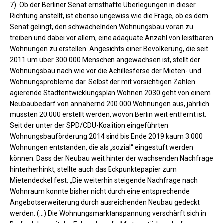
7). Ob der Berliner Senat ernsthafte Überlegungen in dieser
Richtung anstellt, ist ebenso ungewiss wie die Frage, ob es dem
Senat gelingt, den schwächelnden Wohnungsbau voran zu
treiben und dabei vor allem, eine adäquate Anzahl von leistbaren
Wohnungen zu erstellen. Angesichts einer Bevölkerung, die seit
2011 um über 300.000 Menschen angewachsen ist, stellt der
Wohnungsbau nach wie vor die Achillesferse der Mieten- und
Wohnungsprobleme dar. Selbst der mit vorsichtigen Zahlen
agierende Stadtentwicklungsplan Wohnen 2030 geht von einem
Neubaubedarf von annähernd 200.000 Wohnungen aus, jährlich
müssten 20.000 erstellt werden, wovon Berlin weit entfernt ist.
Seit der unter der SPD/CDU-Koalition eingeführten
Wohnungsbauförderung 2014 sind bis Ende 2019 kaum 3.000
Wohnungen entstanden, die als „sozial“ eingestuft werden
können. Dass der Neubau weit hinter der wachsenden Nachfrage
hinterherhinkt, stellte auch das Eckpunktepapier zum
Mietendeckel fest: „Die weiterhin steigende Nachfrage nach
Wohnraum konnte bisher nicht durch eine entsprechende
Angebotserweiterung durch ausreichenden Neubau gedeckt
werden. (…) Die Wohnungsmarktanspannung verschärft sich in