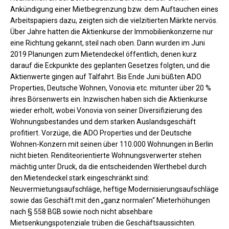
Ankündigung einer Mietbegrenzung bzw. dem Auftauchen eines
Arbeitspapiers dazu, zeigten sich die vielzitierten Märkte nervös.
Über Jahre hatten die Aktienkurse der Immobilienkonzerne nur
eine Richtung gekannt, steil nach oben. Dann wurden im Juni
2019 Planungen zum Mietendeckel öffentlich, denen kurz
darauf die Eckpunkte des geplanten Gesetzes folgten, und die
Aktienwerte gingen auf Talfahrt. Bis Ende Juni büßten ADO
Properties, Deutsche Wohnen, Vonovia etc. mitunter über 20 %
ihres Börsenwerts ein. Inzwischen haben sich die Aktienkurse
wieder erholt, wobei Vonovia von seiner Diversifizierung des
Wohnungsbestandes und dem starken Auslandsgeschäft
profitiert. Vorzüge, die ADO Properties und der Deutsche
Wohnen-Konzern mit seinen über 110.000 Wohnungen in Berlin
nicht bieten. Renditeorientierte Wohnungsverwerter stehen
mächtig unter Druck, da die entscheidenden Werthebel durch
den Mietendeckel stark eingeschränkt sind:
Neuvermietungsaufschläge, heftige Modernisierungsaufschläge
sowie das Geschäft mit den „ganz normalen“ Mieterhöhungen
nach § 558 BGB sowie noch nicht absehbare
Mietsenkungspotenziale trüben die Geschäftsaussichten.