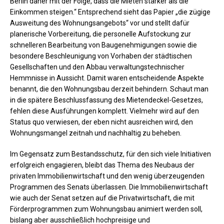
Berlin daher mit der Folge, dass die Mieten stärker als die
Einkommen steigen.“ Entsprechend sieht das Papier „die zügige
Ausweitung des Wohnungsangebots“ vor und stellt dafür
planerische Vorbereitung, die personelle Aufstockung zur
schnelleren Bearbeitung von Baugenehmigungen sowie die
besondere Beschleunigung von Vorhaben der städtischen
Gesellschaften und den Abbau verwaltungstechnischer
Hemmnisse in Aussicht. Damit waren entscheidende Aspekte
benannt, die den Wohnungsbau derzeit behindern. Schaut man
in die spätere Beschlussfassung des Mietendeckel-Gesetzes,
fehlen diese Ausführungen komplett. Vielmehr wird auf den
Status quo verwiesen, der eben nicht ausreichen wird, den
Wohnungsmangel zeitnah und nachhaltig zu beheben.
Im Gegensatz zum Bestandsschutz, für den sich viele Initiativen
erfolgreich engagieren, bleibt das Thema des Neubaus der
privaten Immobilienwirtschaft und den wenig überzeugenden
Programmen des Senats überlassen. Die Immobilienwirtschaft
wie auch der Senat setzen auf die Privatwirtschaft, die mit
Förderprogrammen zum Wohnungsbau animiert werden soll,
bislang aber ausschließlich hochpreisige und