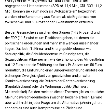
Wahlgewinner – mit jeweils nur rund einem Viertel der
abgegebenen Listenstimmen (SPD rd. 11,9 Mio., CDU/CSU 11,2
Mio.) können sie kaum noch als „Volksparteien“ bezeichnet
werden; eine Benennung aus Zeiten, als sie Ergebnisse von
zwischen 40 und 50 Prozent der Zweitstimmen erzielten.
Bei den Gesprächen zwischen den Grünen (14,8 Prozent) und
der FDP (11,5) wird es um Positionen gehen, bei denen die
politischen Forderungen mal mehr, mal weniger auseinander
liegen. Das betrifft Klima- und Energiepolitik ebenso, wie
Steuerpolitik, die Schuldenbremse im Grundgesetz, die
Sozialpolitik im Allgemeinen, wie die Erhöhung des Mindestlohns
auf 12 Euro oder die Erhöhung des Hartz IV-Satzes um 50 Euro
monatlich, die Einführung einer Bürgerversicherung anstelle der
bisherigen Zweigleisigkeit von gesetzlicher und privater
Krankenversicherung; die Reform der Rentenversicherung
(Kapitaldeckung) oder die Wohnungspolitik (Stichwort:
Mietendeckel). Bei den meisten dieser Themen gibt es deutliche
Meinungsverschiedenheiten zwischen beiden Parteien. Es wird
aber wohl nicht in jeder Frage um die Alternative ja/nein gehen,
sondern es sind auch Kompromisse bei Zielen und