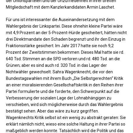
der Unionsparteien und der Unzufriedenheit in ihrer breiten
Mitgliedschaft mit dem Kanzlerkandidaten Armin Laschet.
Für uns ist interessanter die Auseinandersetzung mit dem
Wahlergebnis der Linkspartei. Diese ohnehin kleine Partei wäre
mit 4,9 Prozent an der 5-Prozent-Hürde gescheitert, hätten nicht
drei Direktmandate den Schaden begrenzt und ihr den Einzug in
Fraktionsstärke gesichert. Im Jahr 2017 hatte sie noch 9,2
Prozent der Zweitstimmen bekommen. Dieses Mal hatte sie rd.
640 Tsd. Stimmen an die SPD verloren und rd. 480 Tsd. an die
Grünen; aber es sind auch rd. 320 Tsd. in das Lager der
Nichtwähler gewechselt. Sahra Wagenknecht, die vor den
Bundestagswahlen mit ihrem Buch „Die Selbstgerechten“ Kritik
an einer moralisierenden Gesellschaftskritik in den Reihen ihrer
Partei formulierte und die forderte, den Schwerpunkt auf die
Verbesserung der sozialen Lage der Lohnabhängigen zu
verschieben, wird sich möglicherweise durch das Wahlergebnis
bestätigt sehen. Aber das wäre zu kurz gegriffen.
Wagenknechts Kritik selbst ist ein wenig zu abstrakt geraten: Sie
erklärt nämlich nicht, wieso eine solche Haltung in ihrer Partei so
maßgeblich werden konnte. Tatsächlich wird die Politik und das