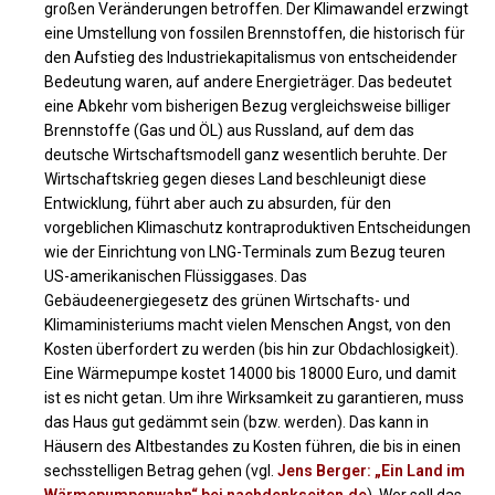
großen Veränderungen betroffen. Der Klimawandel erzwingt
eine Umstellung von fossilen Brennstoffen, die historisch für
den Aufstieg des Industriekapitalismus von entscheidender
Bedeutung waren, auf andere Energieträger. Das bedeutet
eine Abkehr vom bisherigen Bezug vergleichsweise billiger
Brennstoffe (Gas und ÖL) aus Russland, auf dem das
deutsche Wirtschaftsmodell ganz wesentlich beruhte. Der
Wirtschaftskrieg gegen dieses Land beschleunigt diese
Entwicklung, führt aber auch zu absurden, für den
vorgeblichen Klimaschutz kontraproduktiven Entscheidungen
wie der Einrichtung von LNG-Terminals zum Bezug teuren
US-amerikanischen Flüssiggases. Das
Gebäudeenergiegesetz des grünen Wirtschafts- und
Klimaministeriums macht vielen Menschen Angst, von den
Kosten überfordert zu werden (bis hin zur Obdachlosigkeit).
Eine Wärmepumpe kostet 14000 bis 18000 Euro, und damit
ist es nicht getan. Um ihre Wirksamkeit zu garantieren, muss
das Haus gut gedämmt sein (bzw. werden). Das kann in
Häusern des Altbestandes zu Kosten führen, die bis in einen
sechsstelligen Betrag gehen (vgl.
Jens Berger: „Ein Land im