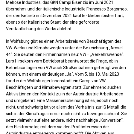
Melrose Industries, das GKN Campi Bisenzio im Juni 2021
übernahm, und der italienische Industrielle Francesco Borgomeo,
der den Betrieb im Dezember 2021 kaufte- blieben bisher hart,
ebenso der italienische Staat, der eine geforderte
Verstaatlichung des Werks ablehnt.
In Wolfsburg gibt es einen Arbeitskreis von Beschäftigten des
VW-Werks und Klimabewegten unter der Bezeichnung „Amsel
44“. Sie deuten den Firmennamen neu: VW = „Verkehrswende“.
Lars Hirsekorn vom Betriebsrat beantwortet die Frage, ob in
Betriebsanlagen von VW auch Straßenbahnen gefertigt werden
können, mit einem eindeutigen „Ja“. Vom 5. bis 13. Mai 2023
fand in der Wolfsburger Innenstadt ein Camp von VW-
Beschäftigten und Klimabewegten statt. Zunehmend suchen
Aktivist:innen den Kontakt zu in der Autoindustrie Arbeitenden
und umgekehrt. Eine Massenerscheinung ist es jedoch noch
nicht, und schwierig ist vor allem das Verhältnis zur IG Metall, die
sich in der Klimafrage immer noch nicht zu bewegen scheint. Sie
setzt vielmehr auf eine andere, nicht nachhaltige „Konversion“,
den Elektromotor, mit dem sie den Profitinteressen der
Autoindustrie entgegenzukommen hofft. Die Aktiven aus