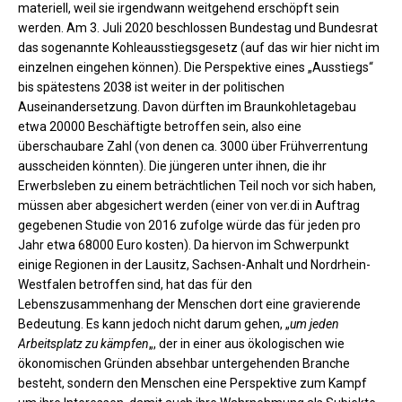
materiell, weil sie irgendwann weitgehend erschöpft sein
werden. Am 3. Juli 2020 beschlossen Bundestag und Bundesrat
das sogenannte Kohleausstiegsgesetz (auf das wir hier nicht im
einzelnen eingehen können). Die Perspektive eines „Ausstiegs“
bis spätestens 2038 ist weiter in der politischen
Auseinandersetzung. Davon dürften im Braunkohletagebau
etwa 20000 Beschäftigte betroffen sein, also eine
überschaubare Zahl (von denen ca. 3000 über Frühverrentung
ausscheiden könnten). Die jüngeren unter ihnen, die ihr
Erwerbsleben zu einem beträchtlichen Teil noch vor sich haben,
müssen aber abgesichert werden (einer von ver.di in Auftrag
gegebenen Studie von 2016 zufolge würde das für jeden pro
Jahr etwa 68000 Euro kosten). Da hiervon im Schwerpunkt
einige Regionen in der Lausitz, Sachsen-Anhalt und Nordrhein-
Westfalen betroffen sind, hat das für den
Lebenszusammenhang der Menschen dort eine gravierende
Bedeutung. Es kann jedoch nicht darum gehen, „
um jeden
Arbeitsplatz zu kämpfen
„, der in einer aus ökologischen wie
ökonomischen Gründen absehbar untergehenden Branche
besteht, sondern den Menschen eine Perspektive zum Kampf