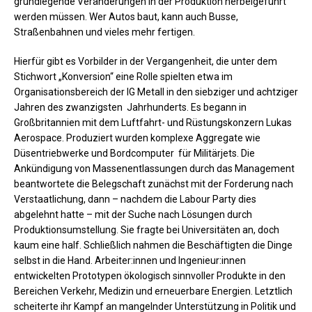
grundlegende Veränderungen in der Produktion herbeigeführt
werden müssen. Wer Autos baut, kann auch Busse,
Straßenbahnen und vieles mehr fertigen.
Hierfür gibt es Vorbilder in der Vergangenheit, die unter dem
Stichwort „Konversion“ eine Rolle spielten etwa im
Organisationsbereich der IG Metall in den siebziger und achtziger
Jahren des zwanzigsten Jahrhunderts. Es begann in
Großbritannien mit dem Luftfahrt- und Rüstungskonzern Lukas
Aerospace. Produziert wurden komplexe Aggregate wie
Düsentriebwerke und Bordcomputer für Militärjets. Die
Ankündigung von Massenentlassungen durch das Management
beantwortete die Belegschaft zunächst mit der Forderung nach
Verstaatlichung, dann – nachdem die Labour Party dies
abgelehnt hatte – mit der Suche nach Lösungen durch
Produktionsumstellung. Sie fragte bei Universitäten an, doch
kaum eine half. Schließlich nahmen die Beschäftigten die Dinge
selbst in die Hand. Arbeiter:innen und Ingenieur:innen
entwickelten Prototypen ökologisch sinnvoller Produkte in den
Bereichen Verkehr, Medizin und erneuerbare Energien. Letztlich
scheiterte ihr Kampf an mangelnder Unterstützung in Politik und