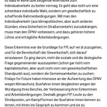
so dass er keine überzeugende Alternative zum
Individualverkehr zu bieten vermag. Es geht also nicht um eine
scheinbare individuelle Wahl, sondern um gesellschaftlich zu
schaffende Rahmenbedingungen. Will man den
Individualverkehr (aus klimapolitischen, aber auch anderen
Gründen, etwa Sicherheit im Straßenverkehr) zurückdrängen,
muss man den ÖPNV verbessern, und dazu gehören höhere
Löhne und erträgliche Arbeitsbedingungen.
Diese Erkenntnis war die Grundlage für FfF, auf ver.di zuzugehen,
und für die Bereitschaft der Gewerkschaft, sich darauf
einzulassen. Es ging darum, nicht die soziale und die ökologische
Frage gegeneinander auszuspielen (schon gar nicht vom
kapitalistischen, aber auch nicht vom rein gewerkschaftlichen
Standpunkt aus), sondern die Gemeinsamkeiten zu suchen:
Fridays for Future haben Interesse an der Aufwertung des ÖPNV
wegen Klimaschutz, Busfahrer:innen desgleichen wegen der
Würdigung ihres Berufes, der Verbesserung ihrer Einkommen
und Arbeitsbedingungen. Deshalb gingen FfF-Leute zu den
Streikposten, um Kampfformen der Busfahrer:innen kennen zu
lernen, mit ihnen ins Gespräch zu kommen und sie zu