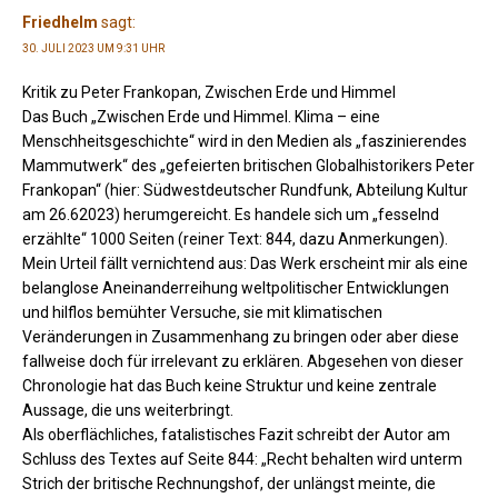
Friedhelm
sagt:
30. JULI 2023 UM 9:31 UHR
Kritik zu Peter Frankopan, Zwischen Erde und Himmel
Das Buch „Zwischen Erde und Himmel. Klima – eine
Menschheitsgeschichte“ wird in den Medien als „faszinierendes
Mammutwerk“ des „gefeierten britischen Globalhistorikers Peter
Frankopan“ (hier: Südwestdeutscher Rundfunk, Abteilung Kultur
am 26.62023) herumgereicht. Es handele sich um „fesselnd
erzählte“ 1000 Seiten (reiner Text: 844, dazu Anmerkungen).
Mein Urteil fällt vernichtend aus: Das Werk erscheint mir als eine
belanglose Aneinanderreihung weltpolitischer Entwicklungen
und hilflos bemühter Versuche, sie mit klimatischen
Veränderungen in Zusammenhang zu bringen oder aber diese
fallweise doch für irrelevant zu erklären. Abgesehen von dieser
Chronologie hat das Buch keine Struktur und keine zentrale
Aussage, die uns weiterbringt.
Als oberflächliches, fatalistisches Fazit schreibt der Autor am
Schluss des Textes auf Seite 844: „Recht behalten wird unterm
Strich der britische Rechnungshof, der unlängst meinte, die