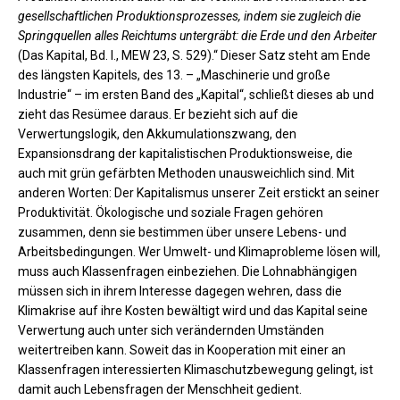
gesellschaftlichen Produktionsprozesses, indem sie zugleich die
Springquellen alles Reichtums untergräbt: die Erde und den Arbeiter
(Das Kapital, Bd. I., MEW 23, S. 529).“ Dieser Satz steht am Ende
des längsten Kapitels, des 13. – „Maschinerie und große
Industrie“ – im ersten Band des „Kapital“, schließt dieses ab und
zieht das Resümee daraus. Er bezieht sich auf die
Verwertungslogik, den Akkumulationszwang, den
Expansionsdrang der kapitalistischen Produktionsweise, die
auch mit grün gefärbten Methoden unausweichlich sind. Mit
anderen Worten: Der Kapitalismus unserer Zeit erstickt an seiner
Produktivität. Ökologische und soziale Fragen gehören
zusammen, denn sie bestimmen über unsere Lebens- und
Arbeitsbedingungen. Wer Umwelt- und Klimaprobleme lösen will,
muss auch Klassenfragen einbeziehen. Die Lohnabhängigen
müssen sich in ihrem Interesse dagegen wehren, dass die
Klimakrise auf ihre Kosten bewältigt wird und das Kapital seine
Verwertung auch unter sich verändernden Umständen
weitertreiben kann. Soweit das in Kooperation mit einer an
Klassenfragen interessierten Klimaschutzbewegung gelingt, ist
damit auch Lebensfragen der Menschheit gedient.