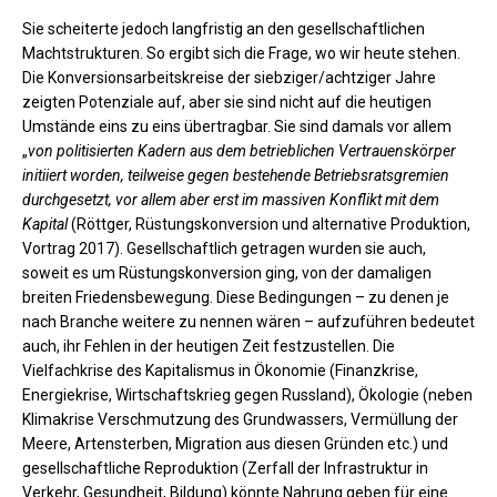
Sie scheiterte jedoch langfristig an den gesellschaftlichen
Machtstrukturen. So ergibt sich die Frage, wo wir heute stehen.
Die Konversionsarbeitskreise der siebziger/achtziger Jahre
zeigten Potenziale auf, aber sie sind nicht auf die heutigen
Umstände eins zu eins übertragbar. Sie sind damals vor allem
„
von politisierten Kadern aus dem betrieblichen Vertrauenskörper
initiiert
worden, teilweise gegen bestehende Betriebsratsgremien
durchgesetzt, vor allem aber erst im massiven Konflikt mit dem
Kapital
(Röttger, Rüstungskonversion und alternative Produktion,
Vortrag 2017). Gesellschaftlich getragen wurden sie auch,
soweit es um Rüstungskonversion ging, von der damaligen
breiten Friedensbewegung. Diese Bedingungen – zu denen je
nach Branche weitere zu nennen wären – aufzuführen bedeutet
auch, ihr Fehlen in der heutigen Zeit festzustellen. Die
Vielfachkrise des Kapitalismus in Ökonomie (Finanzkrise,
Energiekrise, Wirtschaftskrieg gegen Russland), Ökologie (neben
Klimakrise Verschmutzung des Grundwassers, Vermüllung der
Meere, Artensterben, Migration aus diesen Gründen etc.) und
gesellschaftliche Reproduktion (Zerfall der Infrastruktur in
Verkehr, Gesundheit, Bildung) könnte Nahrung geben für eine