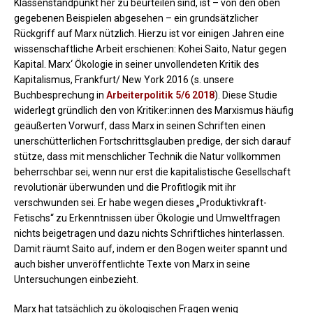
Klassenstandpunkt her zu beurteilen sind, ist – von den oben
gegebenen Beispielen abgesehen – ein grundsätzlicher
Rückgriff auf Marx nützlich. Hierzu ist vor einigen Jahren eine
wissenschaftliche Arbeit erschienen: Kohei Saito, Natur gegen
Kapital. Marx‘ Ökologie in seiner unvollendeten Kritik des
Kapitalismus, Frankfurt/ New York 2016 (s. unsere
Buchbesprechung in
Arbeiterpolitik 5/6 2018
). Diese Studie
widerlegt gründlich den von Kritiker:innen des Marxismus häufig
geäußerten Vorwurf, dass Marx in seinen Schriften einen
unerschütterlichen Fortschrittsglauben predige, der sich darauf
stütze, dass mit menschlicher Technik die Natur vollkommen
beherrschbar sei, wenn nur erst die kapitalistische Gesellschaft
revolutionär überwunden und die Profitlogik mit ihr
verschwunden sei. Er habe wegen dieses „Produktivkraft-
Fetischs“ zu Erkenntnissen über Ökologie und Umweltfragen
nichts beigetragen und dazu nichts Schriftliches hinterlassen.
Damit räumt Saito auf, indem er den Bogen weiter spannt und
auch bisher unveröffentlichte Texte von Marx in seine
Untersuchungen einbezieht.
Marx hat tatsächlich zu ökologischen Fragen wenig