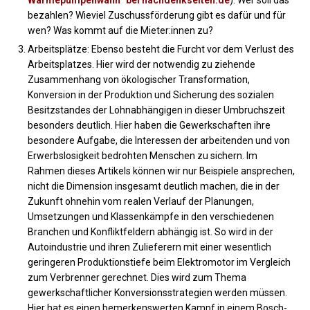
Wärmepumpenwahn“ bei nachdenkseiten.de
). Wer soll das
bezahlen? Wieviel Zuschussförderung gibt es dafür und für
wen? Was kommt auf die Mieter:innen zu?
Arbeitsplätze: Ebenso besteht die Furcht vor dem Verlust des
Arbeitsplatzes. Hier wird der notwendig zu ziehende
Zusammenhang von ökologischer Transformation,
Konversion in der Produktion und Sicherung des sozialen
Besitzstandes der Lohnabhängigen in dieser Umbruchszeit
besonders deutlich. Hier haben die Gewerkschaften ihre
besondere Aufgabe, die Interessen der arbeitenden und von
Erwerbslosigkeit bedrohten Menschen zu sichern. Im
Rahmen dieses Artikels können wir nur Beispiele ansprechen,
nicht die Dimension insgesamt deutlich machen, die in der
Zukunft ohnehin vom realen Verlauf der Planungen,
Umsetzungen und Klassenkämpfe in den verschiedenen
Branchen und Konfliktfeldern abhängig ist. So wird in der
Autoindustrie und ihren Zulieferern mit einer wesentlich
geringeren Produktionstiefe beim Elektromotor im Vergleich
zum Verbrenner gerechnet. Dies wird zum Thema
gewerkschaftlicher Konversionsstrategien werden müssen.
Hier hat es einen bemerkenswerten Kampf in einem Bosch-