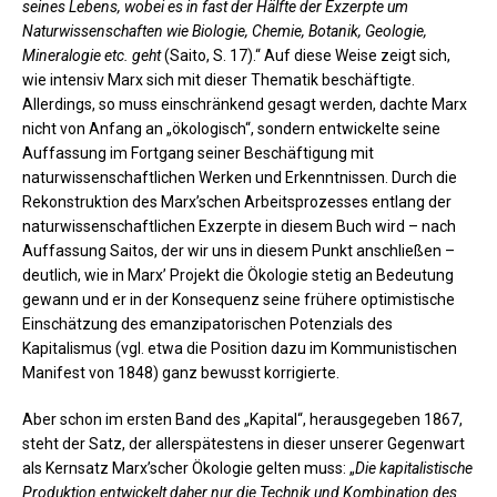
seines Lebens, wobei es in fast der Hälfte der Exzerpte um
Naturwissenschaften wie Biologie, Chemie, Botanik, Geologie,
Mineralogie etc. geht
(Saito, S. 17).“ Auf diese Weise zeigt sich,
wie intensiv Marx sich mit dieser Thematik beschäftigte.
Allerdings, so muss einschränkend gesagt werden, dachte Marx
nicht von Anfang an „ökologisch“, sondern entwickelte seine
Auffassung im Fortgang seiner Beschäftigung mit
naturwissenschaftlichen Werken und Erkenntnissen. Durch die
Rekonstruktion des Marx’schen Arbeitsprozesses entlang der
naturwissenschaftlichen Exzerpte in diesem Buch wird – nach
Auffassung Saitos, der wir uns in diesem Punkt anschließen –
deutlich, wie in Marx’ Projekt die Ökologie stetig an Bedeutung
gewann und er in der Konsequenz seine frühere optimistische
Einschätzung des emanzipatorischen Potenzials des
Kapitalismus (vgl. etwa die Position dazu im Kommunistischen
Manifest von 1848) ganz bewusst korrigierte.
Aber schon im ersten Band des „Kapital“, herausgegeben 1867,
steht der Satz, der allerspätestens in dieser unserer Gegenwart
als Kernsatz Marx’scher Ökologie gelten muss: „
Die kapitalistische
Produktion entwickelt daher nur die Technik und Kombination des