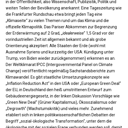
in der Öffentlichkeit, also Wissenschaft, Publizistik, Politik und
weiten Teilen der Bevölkerung anerkannt. Eine Tageszeitung wie
die Frankfurter Rundschau etwa bringt jeden Tag eine
„Klimaseite“ zu vielen Themen rund um das Klima und die
offizielle Klimapolitik. Das Pariser Abkommen zur Begrenzung
der Erderwärmung auf 2 Grad, „
idealerweise
“ 1,5 Grad vor der
vorindustriellen Zeit ist allgemein bekannt und als grobe
Orientierung akzeptiert. Alle Staaten der Erde (wohl mit
Ausnahme Syriens und kurzzeitig der USA: Kündigung unter
Trump, von Biden wieder zurückgenommen) erkennen es an.
Der Weltklimarat IPCC (Intergovernmental Panel on Climate
Change) veröffentlicht regelmäßig Sachstandsberichte zum
Klimawandel. Es gibt staatliche Umsetzungskonzepte wie
„Inflation Reduction Act“ in den USA oder „European Green Deal“
der EU, in Deutschland den heiß umstrittenen Entwurf zum
Gebäudeenergiegesetz, in der linken Diskussion Vorschläge wie
„Green New Deal“ (Grüner Kapitalismus), Ökosozialismus oder
„Degrowth“ (Wachstumskritik) und vieles mehr. Zunehmend
etabliert sich in linken politikwissenschaftlichen Debatten der
Begriff „sozial-ökologische Transformation“, unter dem die
ökologische mit der sozialen Frage verbunden werden soll, damit