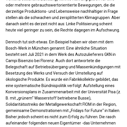
oder mehrere gebrauchswertorientierte Bewegungen, die die
derzeitige Produktions- und Lebensweise nachhaltiger in Frage
stellen als die schwachen und zersplitterten Klimagruppen. Aber
danach sieht es derzeit nicht aus: Linke Politisierung scheint
heute viel geringer zu sein, die Rechte dagegen im Aufschwung.
Dennoch tut sich etwas. Ein Beispiel haben wir oben mit dem
Bosch-Werk in München genannt. Eine ähnliche Situation
besteht seit Juli 2021 in dem Werk des Autozulieferers GKN in
Campi Bisenzio bei Florenz. Auch dort antwortete die
Belegschaft auf Betriebsübergang und Massenkündigungen mit
Besetzung des Werks und Versuch der Umstellung auf
ökologische Produkte. Es wurde ein Fabrikkollektiv gebildet, das
eine systematische Bündnispolitik verfolgt: Aufstellung eines
Konversionsplans in Zusammenarbeit mit der Universität Pisa (z.
B. mit „grünem“ Wasserstoff betriebene Busse),
Solidaritätsstreiks der Metallgewerkschaft FIOM in der Region,
gemeinsame Demonstrationen mit „Fridays for Future“ in Italien.
Bisher jedoch scheint es nicht zum Erfolg zu führen. Die rasch
aufeinander folgenden neuen Eigentümer -das Unternehmen