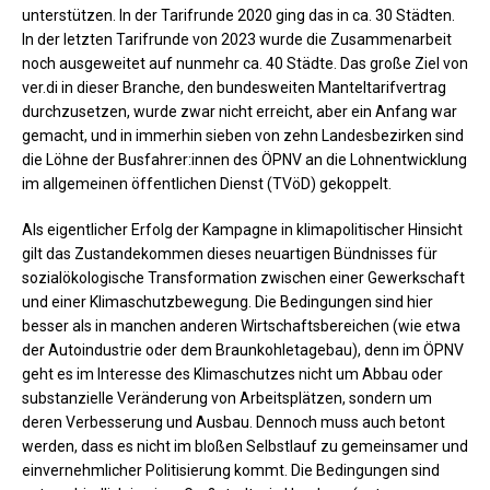
unterstützen. In der Tarifrunde 2020 ging das in ca. 30 Städten.
In der letzten Tarifrunde von 2023 wurde die Zusammenarbeit
noch ausgeweitet auf nunmehr ca. 40 Städte. Das große Ziel von
ver.di in dieser Branche, den bundesweiten Manteltarifvertrag
durchzusetzen, wurde zwar nicht erreicht, aber ein Anfang war
gemacht, und in immerhin sieben von zehn Landesbezirken sind
die Löhne der Busfahrer:innen des ÖPNV an die Lohnentwicklung
im allgemeinen öffentlichen Dienst (TVöD) gekoppelt.
Als eigentlicher Erfolg der Kampagne in klimapolitischer Hinsicht
gilt das Zustandekommen dieses neuartigen Bündnisses für
sozialökologische Transformation zwischen einer Gewerkschaft
und einer Klimaschutzbewegung. Die Bedingungen sind hier
besser als in manchen anderen Wirtschaftsbereichen (wie etwa
der Autoindustrie oder dem Braunkohletagebau), denn im ÖPNV
geht es im Interesse des Klimaschutzes nicht um Abbau oder
substanzielle Veränderung von Arbeitsplätzen, sondern um
deren Verbesserung und Ausbau. Dennoch muss auch betont
werden, dass es nicht im bloßen Selbstlauf zu gemeinsamer und
einvernehmlicher Politisierung kommt. Die Bedingungen sind