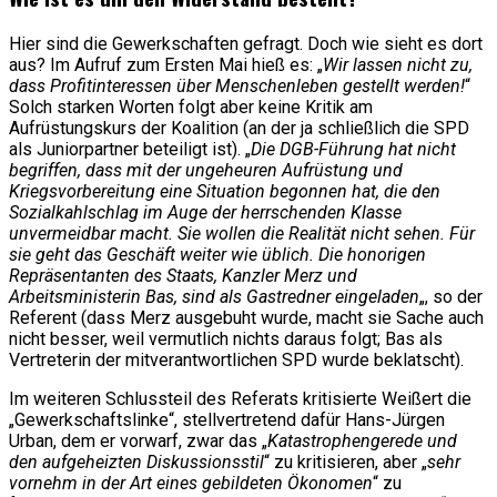
Hier sind die Gewerkschaften gefragt. Doch wie sieht es dort
aus? Im Aufruf zum Ersten Mai hieß es: „
Wir lassen nicht zu,
dass Profitinteressen über Menschenleben gestellt werden!
“
Solch starken Worten folgt aber keine Kritik am
Aufrüstungskurs der Koalition (an der ja schließlich die SPD
als Juniorpartner beteiligt ist). „
Die DGB-Führung hat nicht
begriffen, dass mit der ungeheuren Aufrüstung und
Kriegsvorbereitung eine Situation begonnen hat, die den
Sozialkahlschlag im Auge der herrschenden Klasse
unvermeidbar macht. Sie wollen die Realität nicht sehen. Für
sie geht das Geschäft weiter wie üblich. Die honorigen
Repräsentanten des Staats, Kanzler Merz und
Arbeitsministerin Bas, sind als Gastredner eingeladen
„, so der
Referent (dass Merz ausgebuht wurde, macht sie Sache auch
nicht besser, weil vermutlich nichts daraus folgt; Bas als
Vertreterin der mitverantwortlichen SPD wurde beklatscht).
Im weiteren Schlussteil des Referats kritisierte Weißert die
„Gewerkschaftslinke“, stellvertretend dafür Hans-Jürgen
Urban, dem er vorwarf, zwar das „
Katastrophengerede und
den aufgeheizten Diskussionsstil
“ zu kritisieren, aber „
sehr
vornehm in der Art eines gebildeten Ökonomen
“ zu