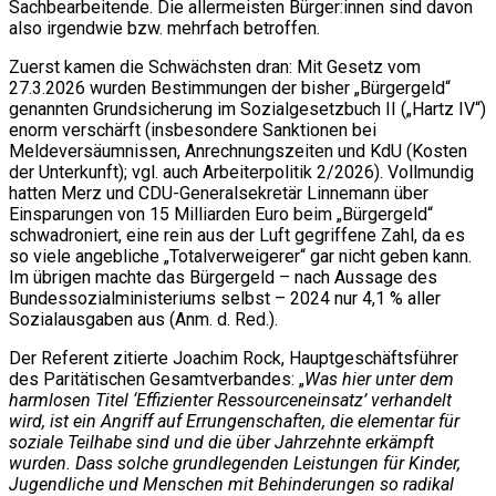
Sachbearbeitende. Die allermeisten Bürger:innen sind davon
also irgendwie bzw. mehrfach betroffen.
Zuerst kamen die Schwächsten dran: Mit Gesetz vom
27.3.2026 wurden Bestimmungen der bisher „Bürgergeld“
genannten Grundsicherung im Sozialgesetzbuch II („Hartz IV“)
enorm verschärft (insbesondere Sanktionen bei
Meldeversäumnissen, Anrechnungszeiten und KdU (Kosten
der Unterkunft); vgl. auch Arbeiterpolitik 2/2026). Vollmundig
hatten Merz und CDU-Generalsekretär Linnemann über
Einsparungen von 15 Milliarden Euro beim „Bürgergeld“
schwadroniert, eine rein aus der Luft gegriffene Zahl, da es
so viele angebliche „Totalverweigerer“ gar nicht geben kann.
Im übrigen machte das Bürgergeld – nach Aussage des
Bundessozialministeriums selbst – 2024 nur 4,1 % aller
Sozialausgaben aus (Anm. d. Red.).
Der Referent zitierte Joachim Rock, Hauptgeschäftsführer
des Paritätischen Gesamtverbandes: „
Was hier unter dem
harmlosen Titel ‘Effizienter Ressourceneinsatz’ verhandelt
wird, ist ein Angriff auf Errungenschaften, die elementar für
soziale Teilhabe sind und die über Jahrzehnte erkämpft
wurden. Dass solche grundlegenden Leistungen für Kinder,
Jugendliche und Menschen mit Behinderungen so radikal