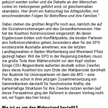
gekürzt werden sollen und die Debatte an den Menschen
vorbei im Verborgenen geführt wird, ist gleichermaßen
skandalös. Hier droht ein Kahlschlag bei Alltagshilfen, mit
einschneidenden Folgen für Betroffene und ihre Familien.
“
Dabei stehen die größten Angriffe noch aus, nämlich die auf
die Sozialversicherungen und das Gesundheitswesen. Hier
hat die Koalition Kommissionen eingesetzt. An deren
Ergebnissen bilden sich Konfliktpunkte, die beiden Parteien
ans Selbstverständnis gehen, besonders aber für die SPD
existenzielle Ausmaße annehmen, wie die letzten
Landtagswahlen in Baden-Württemberg und Rheinland-Pfalz
gezeigt haben. Will die SPD in der Regierung bleiben, muss
sie große Teile ihrer Wählerschicht vor den Kopf stoßen.
Einige CDU-Abgeordnete äußerten deshalb schon Zweifel,
dass diese Koalition bis zum Ende der Wahlperiode durchhält.
Der Ausblick für Unionsparteien ist dann die AfD – eine
Partei, die schon in ihrer jetzigen Zusammensetzung ein
Sammelbecken darstellt für faschistische Kräfte, die
parteimäßige Strukturen für ihre Zwecke nutzen wollen (auf
diese Perspektive ging der Referent in diesem Vortrag nicht
ein, wir fügen das hier hinzu).
Wie ist es um den Widerstand bestellt?