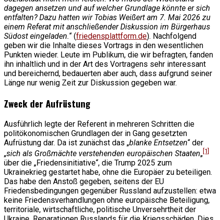
dagegen ansetzen und auf welcher Grundlage könnte er sich
entfalten? Dazu hatten wir Tobias Weißert am 7. Mai 2026 zu
einem Referat mit anschließender Diskussion im Bürgerhaus
Südost eingeladen.
“ (
friedensplattform.de
). Nachfolgend
geben wir die Inhalte dieses Vortrags in den wesentlichen
Punkten wieder. Leute im Publikum, die wir befragten, fanden
ihn inhaltlich und in der Art des Vortragens sehr interessant
und bereichernd, bedauerten aber auch, dass aufgrund seiner
Länge nur wenig Zeit zur Diskussion gegeben war.
Zweck der Aufrüstung
Ausführlich legte der Referent in mehreren Schritten die
politökonomischen Grundlagen der in Gang gesetzten
Aufrüstung dar. Da ist zunächst das „
blanke Entsetzen
“ der
[1]
„
sich als Großmächte verstehenden europäischen Staaten
„
über die „Friedensinitiative“, die Trump 2025 zum
Ukrainekrieg gestartet habe, ohne die Europäer zu beteiligen.
Das habe den Anstoß gegeben, seitens der EU
Friedensbedingungen gegenüber Russland aufzustellen: etwa
keine Friedensverhandlungen ohne europäische Beteiligung,
territoriale, wirtschaftliche, politische Unversehrtheit der
Ukraine, Reparationen Russlands für die Kriegsschäden. Dies