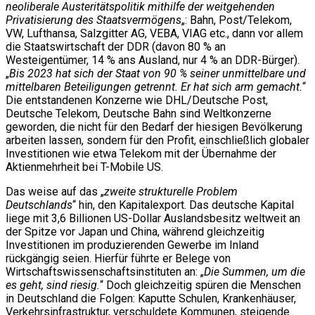
neoliberale Austeritätspolitik mithilfe der weitgehenden
Privatisierung des Staatsvermögens
„: Bahn, Post/Telekom,
VW, Lufthansa, Salzgitter AG, VEBA, VIAG etc., dann vor allem
die Staatswirtschaft der DDR (davon 80 % an
Westeigentümer, 14 % ans Ausland, nur 4 % an DDR-Bürger).
„
Bis 2023 hat sich der Staat von 90 % seiner unmittelbare und
mittelbaren Beteiligungen getrennt. Er hat sich arm gemacht.
“
Die entstandenen Konzerne wie DHL/Deutsche Post,
Deutsche Telekom, Deutsche Bahn sind Weltkonzerne
geworden, die nicht für den Bedarf der hiesigen Bevölkerung
arbeiten lassen, sondern für den Profit, einschließlich globaler
Investitionen wie etwa Telekom mit der Übernahme der
Aktienmehrheit bei T-Mobile US.
Das weise auf das „
zweite strukturelle Problem
Deutschlands
“ hin, den Kapitalexport. Das deutsche Kapital
liege mit 3,6 Billionen US-Dollar Auslandsbesitz weltweit an
der Spitze vor Japan und China, während gleichzeitig
Investitionen im produzierenden Gewerbe im Inland
rückgängig seien. Hierfür führte er Belege von
Wirtschaftswissenschaftsinstituten an: „
Die Summen, um die
es geht, sind riesig.
“ Doch gleichzeitig spüren die Menschen
in Deutschland die Folgen: Kaputte Schulen, Krankenhäuser,
Verkehrsinfrastruktur, verschuldete Kommunen, steigende