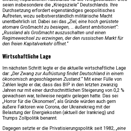
seien insbesondere die „Kriegsziele“ Deutschlands. Ihre
Durchsetzung erfordert eigenständiges geopolitisches
Auftreten, wozu selbstverständlich militärische Macht
unentbehrlich ist. Dabei sei das „
Ziel, eine hoch gerüstete
atomare Großmacht zu besiegen, … äußerst ambitioniert“:
„Russland als Großmacht auszuschalten und einen
Regimewechsel zu erzwingen, der den russischen Markt für
den freien Kapitalverkehr öffnet.
“
Wirtschaftliche Lage
Im nächsten Schritt legte er die aktuelle wirtschaftliche Lage
dar: „
Der Zwang zur Aufrüstung findet Deutschland in einem
ökonomisch angeschlagenen Zustand.
“ Mit einer Fülle von
Zahlen legte er dar, dass das BIP in den letzten zwanzig
Jahren nur mit einer durchschnittlichen Steigerung von 0,2 %
gewachsen war, teilweise negativ gelegen hatte. Das sei
„Horror für die Ökonomen“, als Gründe würden auch gern
äußere Faktoren wie Corona, der Ukrainekrieg mit der
Belastung der Energiekosten (aktuell der Irankrieg) und
Trumps Zollpolitik benannt.
Dagegen setzte er die Privatisierungspolitik seit 1982, „
eine