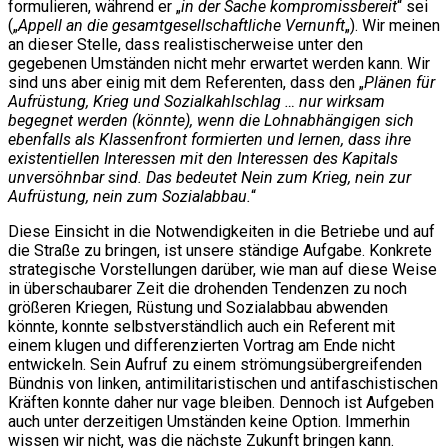
formulieren, während er „
in der Sache kompromissbereit
“ sei
(„
Appell an die gesamtgesellschaftliche Vernunft
„). Wir meinen
an dieser Stelle, dass realistischerweise unter den
gegebenen Umständen nicht mehr erwartet werden kann. Wir
sind uns aber einig mit dem Referenten, dass den „
Plänen für
Aufrüstung, Krieg und Sozialkahlschlag … nur wirksam
begegnet werden (könnte), wenn die Lohnabhängigen sich
ebenfalls als Klassenfront formierten und lernen, dass ihre
existentiellen Interessen mit den Interessen des Kapitals
unversöhnbar sind. Das bedeutet Nein zum Krieg, nein zur
Aufrüstung, nein zum Sozialabbau.
“
Diese Einsicht in die Notwendigkeiten in die Betriebe und auf
die Straße zu bringen, ist unsere ständige Aufgabe. Konkrete
strategische Vorstellungen darüber, wie man auf diese Weise
in überschaubarer Zeit die drohenden Tendenzen zu noch
größeren Kriegen, Rüstung und Sozialabbau abwenden
könnte, konnte selbstverständlich auch ein Referent mit
einem klugen und differenzierten Vortrag am Ende nicht
entwickeln. Sein Aufruf zu einem strömungsübergreifenden
Bündnis von linken, antimilitaristischen und antifaschistischen
Kräften konnte daher nur vage bleiben. Dennoch ist Aufgeben
auch unter derzeitigen Umständen keine Option. Immerhin
wissen wir nicht, was die nächste Zukunft bringen kann.