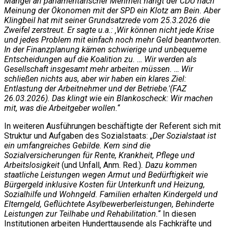
Mangel an parlamentarischer Mehrheit hängt der CDU nach
Meinung der Ökonomen mit der SPD ein Klotz am Bein. Aber
Klingbeil hat mit seiner Grundsatzrede vom 25.3.2026 die
Zweifel zerstreut. Er sagte u.a.: ‚Wir können nicht jede Krise
und jedes Problem mit einfach noch mehr Geld beantworten.
In der Finanzplanung kämen schwierige und unbequeme
Entscheidungen auf die Koalition zu. … Wir werden als
Gesellschaft insgesamt mehr arbeiten müssen. … Wir
schließen nichts aus, aber wir haben ein klares Ziel:
Entlastung der Arbeitnehmer und der Betriebe.'(FAZ
26.03.2026). Das klingt wie ein Blankoscheck: Wir machen
mit, was die Arbeitgeber wollen.
“
In weiteren Ausführungen beschäftigte der Referent sich mit
Struktur und Aufgaben des Sozialstaats: „
Der Sozialstaat ist
ein umfangreiches Gebilde. Kern sind die
Sozialversicherungen für Rente, Krankheit, Pflege und
Arbeitslosigkeit
(und Unfall, Anm. Red.)
. Dazu kommen
staatliche Leistungen wegen Armut und Bedürftigkeit wie
Bürgergeld inklusive Kosten für Unterkunft und Heizung,
Sozialhilfe und Wohngeld. Familien erhalten Kindergeld und
Elterngeld, Geflüchtete Asylbewerberleistungen, Behinderte
Leistungen zur Teilhabe und Rehabilitation.
“ In diesen
Institutionen arbeiten Hunderttausende als Fachkräfte und