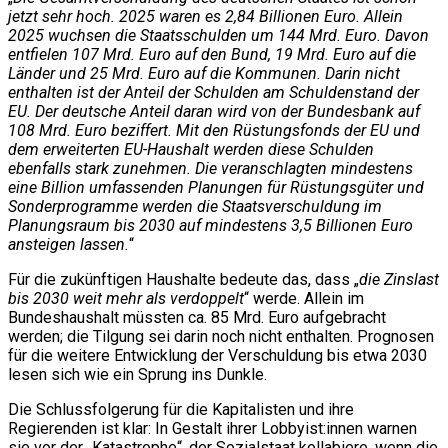
jetzt sehr hoch. 2025 waren es 2,84 Billionen Euro. Allein
2025 wuchsen die Staatsschulden um 144 Mrd. Euro. Davon
entfielen 107 Mrd. Euro auf den Bund, 19 Mrd. Euro auf die
Länder und 25 Mrd. Euro auf die Kommunen. Darin nicht
enthalten ist der Anteil der Schulden am Schuldenstand der
EU. Der deutsche Anteil daran wird von der Bundesbank auf
108 Mrd. Euro beziffert. Mit den Rüstungsfonds der EU und
dem erweiterten EU-Haushalt werden diese Schulden
ebenfalls stark zunehmen. Die veranschlagten mindestens
eine Billion umfassenden Planungen für Rüstungsgüter und
Sonderprogramme werden die Staatsverschuldung im
Planungsraum bis 2030 auf mindestens 3,5 Billionen Euro
ansteigen lassen.
“
Für die zukünftigen Haushalte bedeute das, dass „
die Zinslast
bis 2030 weit mehr als verdoppelt
“ werde. Allein im
Bundeshaushalt müssten ca. 85 Mrd. Euro aufgebracht
werden; die Tilgung sei darin noch nicht enthalten. Prognosen
für die weitere Entwicklung der Verschuldung bis etwa 2030
lesen sich wie ein Sprung ins Dunkle.
Die Schlussfolgerung für die Kapitalisten und ihre
Regierenden ist klar: In Gestalt ihrer Lobbyist:innen warnen
sie vor der „Katastrophe“, der Sozialstaat kollabiere, wenn die