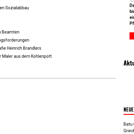
D
den Sozialabbau
bi
ei
Pf
e
en Beamten
angsforderungen
fie Heinrich Brandlers
er Maler aus dem Kohlenpott
Akt
NEUE
Batu
Griec