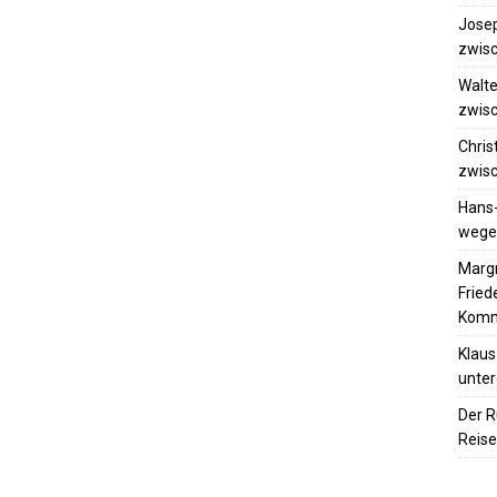
Josep
zwisc
Walte
zwisc
Chris
zwisc
Hans
wegen
Margr
Frie
Komm
Klaus
unter
Der R
Reise