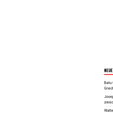
NEUE
Batu
Griec
Josep
zwisc
Walte