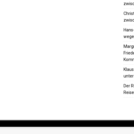
zwisc
Chris
zwisc
Hans
wegen
Margr
Frie
Komm
Klaus
unter
Der R
Reise