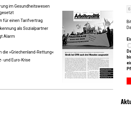
ierung im Gesundheitswesen
sgesetzt
 für einen Tarifvertrag
Bi
D
kennung als Sozialpartner
gt Alarm
Ei
D
m die »Griechenland-Rettung«
bi
z- und Euro-Krise
ei
Pf
Akt