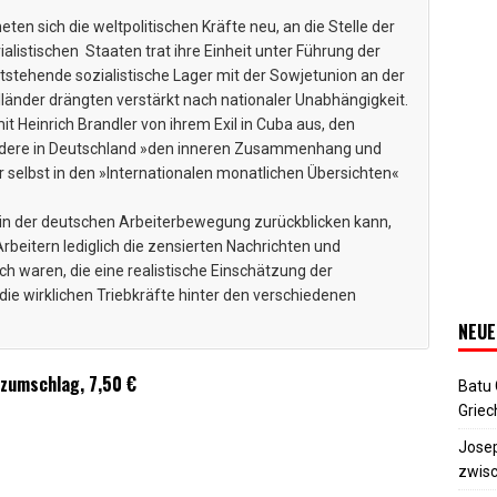
en sich die weltpolitischen Kräfte neu, an die Stelle der
istischen Staaten trat ihre Einheit unter Führung der
ntstehende sozialistische Lager mit der Sowjetunion an der
lländer drängten verstärkt nach nationaler Unabhängigkeit.
Heinrich Brandler von ihrem Exil in Cuba aus, den
ondere in Deutschland »den inneren Zusammenhang und
selbst in den »Internationalen monatlichen Übersichten«
n in der deutschen Arbeiterbewegung zurückblicken kann,
beitern lediglich die zensierten Nachrichten und
 waren, die eine realistische Einschätzung der
 die wirklichen Triebkräfte hinter den verschiedenen
NEUE
tzumschlag, 7,50 €
Batu
Griec
Josep
zwisc