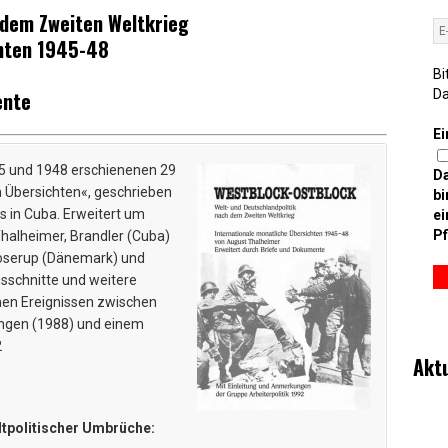
 dem Zweiten Weltkrieg
chten 1945-48
Bi
ente
D
Ei
45 und 1948 erschienenen 29
D
 Übersichten«, geschrieben
bi
s in Cuba. Erweitert um
ei
Pf
alheimer, Brandler (Cuba)
Boserup (Dänemark) und
sschnitte und weitere
en Ereignissen zwischen
ngen (1988) und einem
2
Akt
eltpolitischer Umbrüche: