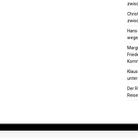
zwisc
Chris
zwisc
Hans
wegen
Margr
Frie
Komm
Klaus
unter
Der R
Reise