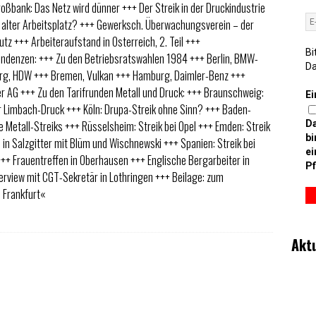
roßbank: Das Netz wird dünner +++ Der Streik in der Druckindustrie
 alter Arbeitsplatz? +++ Gewerksch. Überwachungsverein – der
z +++ Arbeiteraufstand in Osterreich, 2. Teil +++
Bi
ondenzen: +++ Zu den Betriebsratswahlen 1984 +++ Berlin, BMW-
D
g, HDW +++ Bremen, Vulkan +++ Hamburg, Daimler-Benz +++
r AG +++ Zu den Tarifrunden Metall und Druck: +++ Braunschweig:
Ei
or Limbach-Druck +++ Köln: Drupa-Streik ohne Sinn? +++ Baden-
D
 Metall-Streiks +++ Rüsselsheim: Streik bei Opel +++ Emden: Streik
bi
i in Salzgitter mit Blüm und Wischnewski +++ Spanien: Streik bei
ei
++ Frauentreffen in Oberhausen +++ Englische Bergarbeiter in
Pf
rview mit CGT-Sekretär in Lothringen +++ Beilage: zum
n Frankfurt«
Akt