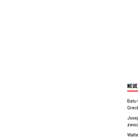
NEUE
Batu
Griec
Josep
zwisc
Walte