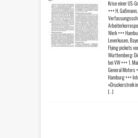
Krise einer US-G
+++ H. Gaßmann,
Verfassungsschut
Arbeiterkorresp
Werk +++ Hambur
Leverkusen, Baye
Flying pickets v
Württemberg: Die
bei VW +++ 1. Ma
General Motors +
Hamburg +++ Inte
»Druckerstreik i
[…]