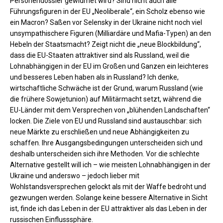
Personendossier gewidmet wird? Sind nicht auch alle
Führungsfiguren in der EU „Neoliberale“, ein Scholz ebenso wie
ein Macron? Saßen vor Selensky in der Ukraine nicht noch viel
unsympathischere Figuren (Milliardäre und Mafia-Typen) an den
Hebeln der Staatsmacht? Zeigt nicht die „neue Blockbildung“,
dass die EU-Staaten attraktiver sind als Russland, weil die
Lohnabhängigen in der EU im Großen und Ganzen ein leichteres
und besseres Leben haben als in Russland? Ich denke,
wirtschaftliche Schwäche ist der Grund, warum Russland (wie
die frühere Sowjetunion) auf Militärmacht setzt, während die
EU-Länder mit dem Versprechen von „blühenden Landschaften“
locken. Die Ziele von EU und Russland sind austauschbar: sich
neue Märkte zu erschließen und neue Abhängigkeiten zu
schaffen. Ihre Ausgangsbedingungen unterscheiden sich und
deshalb unterscheiden sich ihre Methoden. Vor die schlechte
Alternative gestellt will ich – wie meisten Lohnabhängigen in der
Ukraine und anderswo – jedoch lieber mit
Wohlstandsversprechen gelockt als mit der Waffe bedroht und
gezwungen werden. Solange keine bessere Alternative in Sicht
ist, finde ich das Leben in der EU attraktiver als das Leben in der
russischen Einflusssphäre.