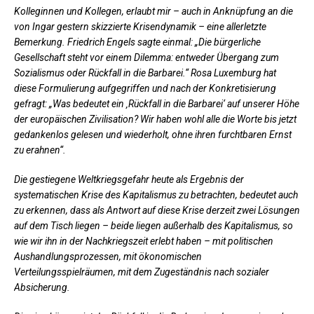
Kolleginnen und Kollegen, erlaubt mir – auch in Anknüpfung an die
von Ingar gestern skizzierte Krisendynamik – eine allerletzte
Bemerkung. Friedrich Engels sagte einmal: „Die bürgerliche
Gesellschaft steht vor einem Dilemma: entweder Übergang zum
Sozialismus oder Rückfall in die Barbarei.“ Rosa Luxemburg hat
diese Formulierung aufgegriffen und nach der Konkretisierung
gefragt: „Was bedeutet ein ‚Rückfall in die Barbarei‘ auf unserer Höhe
der europäischen Zivilisation? Wir haben wohl alle die Worte bis jetzt
gedankenlos gelesen und wiederholt, ohne ihren furchtbaren Ernst
zu erahnen“.
Die gestiegene Weltkriegsgefahr heute als Ergebnis der
systematischen Krise des Kapitalismus zu betrachten, bedeutet auch
zu erkennen, dass als Antwort auf diese Krise derzeit zwei Lösungen
auf dem Tisch liegen – beide liegen außerhalb des Kapitalismus, so
wie wir ihn in der Nachkriegszeit erlebt haben – mit politischen
Aushandlungsprozessen, mit ökonomischen
Verteilungsspielräumen, mit dem Zugeständnis nach sozialer
Absicherung.