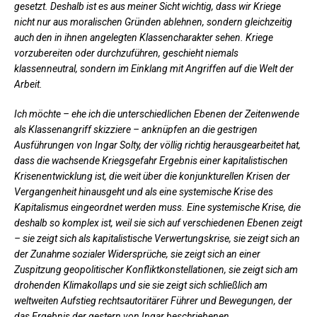
gesetzt. Deshalb ist es aus meiner Sicht wichtig, dass wir Kriege
nicht nur aus moralischen Gründen ablehnen, sondern gleichzeitig
auch den in ihnen angelegten Klassencharakter sehen. Kriege
vorzubereiten oder durchzuführen, geschieht niemals
klassenneutral, sondern im Einklang mit Angriffen auf die Welt der
Arbeit.
Ich möchte – ehe ich die unterschiedlichen Ebenen der Zeitenwende
als Klassenangriff skizziere – anknüpfen an die gestrigen
Ausführungen von Ingar Solty, der völlig richtig herausgearbeitet hat,
dass die wachsende Kriegsgefahr Ergebnis einer kapitalistischen
Krisenentwicklung ist, die weit über die konjunkturellen Krisen der
Vergangenheit hinausgeht und als eine systemische Krise des
Kapitalismus eingeordnet werden muss. Eine systemische Krise, die
deshalb so komplex ist, weil sie sich auf verschiedenen Ebenen zeigt
– sie zeigt sich als kapitalistische Verwertungskrise, sie zeigt sich an
der Zunahme sozialer Widersprüche, sie zeigt sich an einer
Zuspitzung geopolitischer Konfliktkonstellationen, sie zeigt sich am
drohenden Klimakollaps und sie sie zeigt sich schließlich am
weltweiten Aufstieg rechtsautoritärer Führer und Bewegungen, der
das Ergebnis der gestern von Ingar beschriebenen