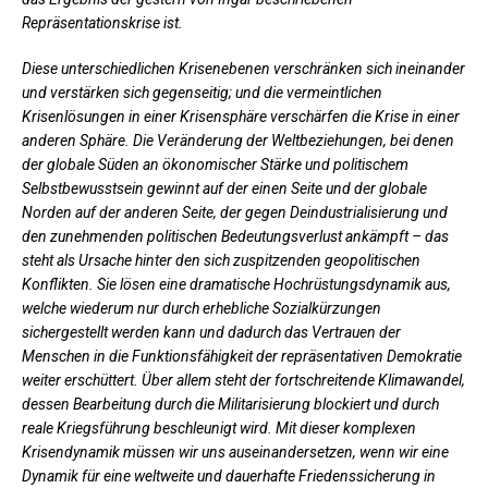
Repräsentationskrise ist.
Diese unterschiedlichen Krisenebenen verschränken sich ineinander
und verstärken sich gegenseitig; und die vermeintlichen
Krisenl
ö
sungen in einer Krisensphäre verschärfen die Krise in einer
anderen Sphä
re.
Die Veränderung der Weltbeziehungen, bei denen
der globale Süden an ökonomischer Stärke und politischem
Selbstbewusstsein gewinnt auf der einen Seite und der globale
Norden auf der anderen Seite, der gegen Deindustrialisierung und
den zunehmenden politischen Bedeutungsverlust ankämpft – das
steht als Ursache hinter den sich zuspitzenden geopolitischen
Konflikten.
Sie lösen eine dramatische Hochrüstungsdynamik aus,
welche wiederum nur durch erhebliche Sozialkürzungen
sichergestellt werden kann und dadurch das Vertrauen der
Menschen in die Funktionsfähigkeit der repräsentativen Demokratie
weiter erschüttert.
Über allem steht der fortschreitende Klimawandel,
dessen Bearbeitung durch die Militarisierung blockiert und durch
reale Kriegsführung beschleunigt wird.
Mit dieser komplexen
Krisendynamik müssen wir uns auseinandersetzen, wenn wir eine
Dynamik für eine weltweite und dauerhafte Friedenssicherung in