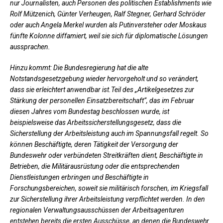
nur Journalisten, auch Personen des politischen Establishments wie
Rolf Mützenich, Günter Verheugen, Ralf Stegner, Gerhard Schröder
oder auch Angela Merkel wurden als Putinversteher oder Moskaus
fünfte Kolonne diffamiert, weil sie sich für diplomatische Lösungen
aussprachen.
Hinzu kommt: Die Bundesregierung hat die alte
Notstandsgesetzgebung wieder hervorgeholt und so verändert,
dass sie erleichtert anwendbar ist.Teil des „Artikelgesetzes zur
Stärkung der personellen Einsatzbereitschaft“, das im Februar
diesen Jahres vom Bundestag beschlossen wurde, ist
beispielsweise das Arbeitssicherstellungsgesetz, dass die
Sicherstellung der Arbeitsleistung auch im Spannungsfall regelt. So
können Beschäftigte, deren Tätigkeit der Versorgung der
Bundeswehr oder verbündeten Streitkräften dient, Beschäftigte in
Betrieben, die Militärausrüstung oder die entsprechenden
Dienstleistungen erbringen und Beschäftigte in
Forschungsbereichen, soweit sie militärisch forschen, im Kriegsfall
zur Sicherstellung ihrer Arbeitsleistung verpflichtet werden. In den
regionalen Verwaltungsausschüssen der Arbeitsagenturen
entstehen bereits die ersten Ausschüsse, an denen die Bundeswehr