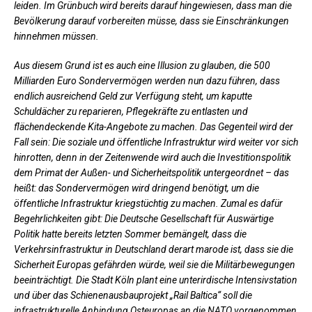
leiden. Im Grünbuch wird bereits darauf hingewiesen, dass man die
Bevölkerung darauf vorbereiten müsse, dass sie Einschränkungen
hinnehmen müssen.
Aus diesem Grund ist es auch eine Illusion zu glauben, die 500
Milliarden Euro Sondervermögen werden nun dazu führen, dass
endlich ausreichend Geld zur Verfügung steht, um kaputte
Schuldächer zu reparieren, Pflegekräfte zu entlasten und
flächendeckende Kita-Angebote zu machen. Das Gegenteil wird der
Fall sein: Die soziale und öffentliche Infrastruktur wird weiter vor sich
hinrotten, denn in der Zeitenwende wird auch die Investitionspolitik
dem Primat der Außen- und Sicherheitspolitik untergeordnet – das
heißt: das Sondervermögen wird dringend benötigt, um die
öffentliche Infrastruktur kriegstüchtig zu machen. Zumal es dafür
Begehrlichkeiten gibt: Die Deutsche Gesellschaft für Auswärtige
Politik hatte bereits letzten Sommer bemängelt, dass die
Verkehrsinfrastruktur in Deutschland derart marode ist, dass sie die
Sicherheit Europas gefährden würde, weil sie die Militärbewegungen
beeinträchtigt. Die Stadt Köln plant eine unterirdische Intensivstation
und über das Schienenausbauprojekt „Rail Baltica“ soll die
infrastrukturelle Anbindung Osteuropas an die NATO vorgenommen