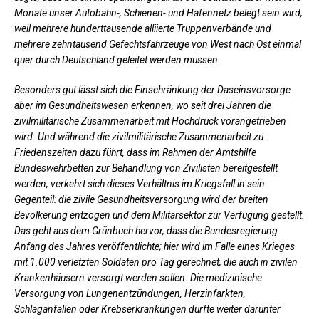
Monate unser Autobahn-, Schienen- und Hafennetz belegt sein wird,
weil mehrere hunderttausende alliierte Truppenverbände und
mehrere zehntausend Gefechtsfahrzeuge von West nach Ost einmal
quer durch Deutschland geleitet werden müssen.
Besonders gut lässt sich die Einschränkung der Daseinsvorsorge
aber im Gesundheitswesen erkennen, wo seit drei Jahren die
zivilmilitärische Zusammenarbeit mit Hochdruck vorangetrieben
wird. Und während die zivilmilitärische Zusammenarbeit zu
Friedenszeiten dazu führt, dass im Rahmen der Amtshilfe
Bundeswehrbetten zur Behandlung von Zivilisten bereitgestellt
werden, verkehrt sich dieses Verhältnis im Kriegsfall in sein
Gegenteil: die zivile Gesundheitsversorgung wird der breiten
Bev
ö
lkerung entzogen und dem Militärsektor zur Verfügung gestellt.
Das geht aus dem Grünbuch hervor, dass die Bundesregierung
Anfang des Jahres veröffentlichte; hier wird im Falle eines Krieges
mit 1.000 verletzten Soldaten pro Tag gerechnet, die auch in zivilen
Krankenhäusern versorgt werden sollen. Die medizinische
Versorgung von Lungenentzündungen, Herzinfarkten,
Schlaganfällen oder Krebserkrankungen dürfte weiter darunter