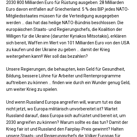
2030 800 Milliarden Euro für Rüstung ausgeben. 28 Milliarden
Euro davon entfallen auf Griechenland. 5 % des BIP jedes NATO-
Mitgliedsstaates müssen für die Verteidigung ausgegeben
werden … das hat das heilige NATO-Bündnis beschlossen. Die
europäischen Staats- und Regierungschefs, die Koalition der
Willigen für die Ukraine (darunter Kyriakos Mitsotakis), erklären
sich bereit, Waffen im Wert von 101 Milliarden Euro von den USA
zu kaufen und der Ukraine zu geben … damit der Krieg
weitergehen kann!! Wer soll das bezahlen?
Unsere Regierungen, die behaupten, kein Geld für Gesundheit,
Bildung, bessere Löhne für Arbeiter und Rentenprogramme
auftreiben zu können … finden wie durch ein Wunder genug Geld,
um weiter Krieg zu spielen.
Und wenn Russland Europa angreifen will, warum tut es das
nicht jetzt, wo Europa militärisch unvorbereitet ist? Wartet
Russland darauf, dass Europa sich aufrüstet und bereit ist, um
2030 angreifen zu können? Warum sollte es das tun? Damit der
Krieg fair ist und Russland den Fairplay-Preis gewinnt? Halten
unsere Staats- und Regierungschefs die Völker Europas für