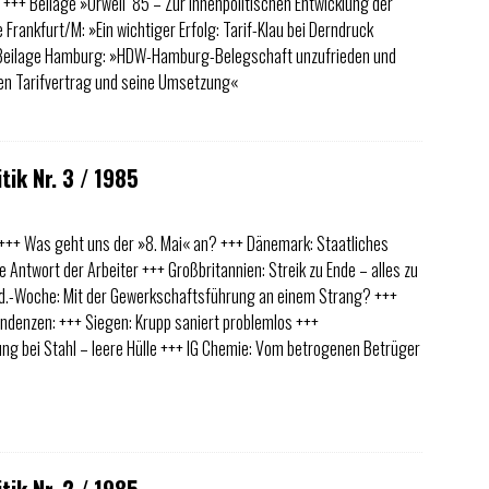
 +++ Beilage »Orwell ’85 – Zur innenpolitischen Entwicklung der
Frankfurt/M: »Ein wichtiger Erfolg: Tarif-Klau bei Derndruck
 Beilage Hamburg: »HDW-Hamburg-Belegschaft unzufrieden und
en Tarifvertrag und seine Umsetzung«
tik Nr. 3 / 1985
+++ Was geht uns der »8. Mai« an? +++ Dänemark: Staatliches
ie Antwort der Arbeiter +++ Großbritannien: Streik zu Ende – alles zu
d.-Woche: Mit der Gewerkschaftsführung an einem Strang? +++
ndenzen: +++ Siegen: Krupp saniert problemlos +++
ng bei Stahl – leere Hülle +++ IG Chemie: Vom betrogenen Betrüger