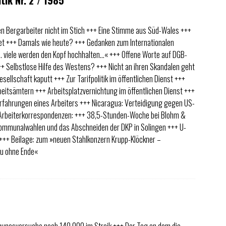
tik Nr. 2 / 1985
hen Bergarbeiter nicht im Stich +++ Eine Stimme aus Süd-Wales +++
tet +++ Damals wie heute? +++ Gedanken zum Internationalen
 viele werden den Kopf hochhalten…« +++ Offene Worte auf DGB-
+ Selbstlose Hilfe des Westens? +++ Nicht an ihren Skandalen geht
esellschaft kaputt +++ Zur Tarifpolitik im öffentlichen Dienst +++
beitsämtern +++ Arbeitsplatzvernichtung im öffentlichen Dienst +++
rfahrungen eines Arbeiters +++ Nicaragua: Verteidigung gegen US-
Arbeiterkorrespondenzen: +++ 38,5-Stunden-Woche bei Blohm &
mmunalwahlen und das Abschneiden der DKP in Solingen +++ U-
+++ Beilage: zum »neuen Stahlkonzern Krupp-Klöckner –
au ohne Ende«