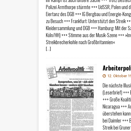
Ihr Kampf ist auch unsere Sache +++ Trotz Beste
Polizei Armthorpe stürmte +++ UdSSR, Polen und d
Eiertanz des DGB +++ IG Bergbau und Energie-Kon
zu Besuch +++ Frankfurt: Unterstützt den Streik 
Kleidersammlung und DGB +++ Hamburg: Mit der S
Köln/HH) +++ Stimme aus der Musik-Szene +++ »Inv
Streikbrecherkohle nach Großbritannien«
[…]
Arbeiterpoli
12. Oktober 1
Die nächste Illus
(Leserbrief) +++
+++ Große Koalit
Nicaragua +++ Ar
überstehen kann
bei Daimler +++ 
Streik bei Grun