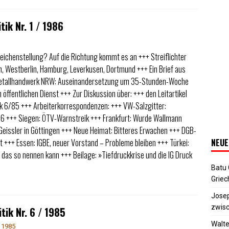
tik Nr. 1 / 1986
ichenstellung? Auf die Richtung kommt es an +++ Streiflichter
n, Westberlin, Hamburg, Leverkusen, Dortmund +++ Ein Brief aus
etallhandwerk NRW: Auseinandersetzung um 35-Stunden-Woche
 öffentlichen Dienst +++ Zur Diskussion über: +++ den Leitartikel
tik 6/85 +++ Arbeiterkorrespondenzen: +++ VW-Salzgitter:
16 +++ Siegen: ÖTV-Warnstreik +++ Frankfurt: Wurde Wallmann
Geissler in Göttingen +++ Neue Heimat: Bitteres Erwachen +++ DGB-
 +++ Essen: IGBE, neuer Vorstand – Probleme bleiben +++ Türkei:
NEUE
 das so nennen kann +++ Beilage: »Tiefdruckkrise und die IG Druck
Batu
Griec
Josep
zwisc
tik Nr. 6 / 1985
Walte
 1985