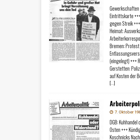
Gewerkschaften n
Eintrittskarte +
gegen Streik +++
Heimat: Ausverk
Arbeiterkorrespo
Bremen: Protest 
Entlassungsversu
(eingelegt) +++
Gerstetten: Poli
auf Kosten der 
[…]
Arbeiterpoli
7. Oktober 19
DGB: Kuhhandel 
Osten +++ Kündi
Koschnicks Nach