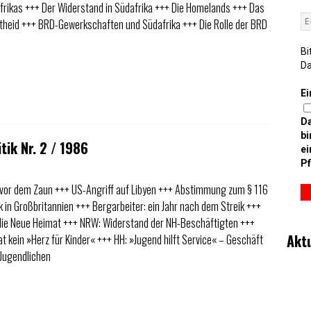
rikas +++ Der Widerstand in Südafrika +++ Die Homelands +++ Das
theid +++ BRD-Gewerkschaften und Südafrika +++ Die Rolle der BRD
Bi
D
Ei
D
bi
tik Nr. 2 / 1986
ei
Pf
vor dem Zaun +++ US-Angriff auf Libyen +++ Abstimmung zum § 116
k in Großbritannien +++ Bergarbeiter: ein Jahr nach dem Streik +++
die Neue Heimat +++ NRW: Widerstand der NH-Beschäftigten +++
Akt
t kein »Herz für Kinder« +++ HH: »Jugend hilft Service« – Geschäft
 Jugendlichen