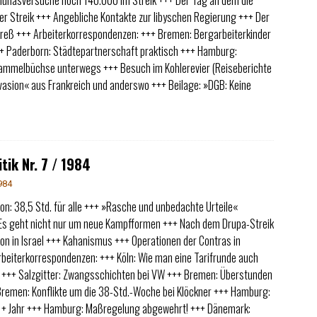
chunasversuche noch 140.000 im Streik +++ Der Tag an dem die
er Streik +++ Angebliche Kontakte zur libyschen Regierung +++ Der
greß +++ Arbeiterkorrespondenzen: +++ Bremen: Bergarbeiterkinder
+++ Paderborn: Städtepartnerschaft praktisch +++ Hamburg:
ammelbüchse unterwegs +++ Besuch im Kohlerevier (Reiseberichte
asion« aus Frankreich und anderswo +++ Beilage: »DGB: Keine
tik Nr. 7 / 1984
984
ion: 38,5 Std. für alle +++ »Rasche und unbedachte Urteile«
 Es geht nicht nur um neue Kampfformen +++ Nach dem Drupa-Streik
ion in Israel +++ Kahanismus +++ Operationen der Contras in
beiterkorrespondenzen: +++ Köln: Wie man eine Tarifrunde auch
 +++ Salzgitter: Zwangsschichten bei VW +++ Bremen: Überstunden
Bremen: Konflikte um die 38-Std.-Woche bei Klöckner +++ Hamburg:
er + Jahr +++ Hamburg: Maßregelung abgewehrt! +++ Dänemark: