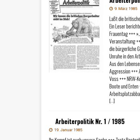
Arbeiterpoli
9. März 1985
Laßt die britisc
Ein Leser berich
Frauentag +++ »…
Veranstaltung ++
die bürgerliche G
Unruhe in den Ar
Aus den Lebense
Aggression +++ 
Voss +++ NRW-Ko
Boote und Enten 
Arbeitsplatzabb
[…]
Arbeiterpolitik Nr. 1 / 1985
19. Januar 1985