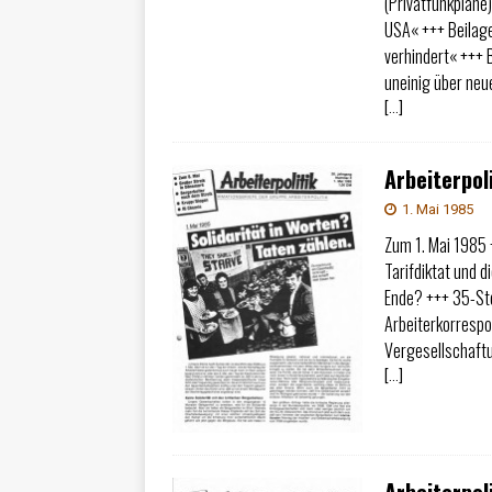
(Privatfunkpläne)
USA« +++ Beilage 
verhindert« +++
uneinig über neu
[…]
Arbeiterpoli
1. Mai 1985
Zum 1. Mai 1985 
Tarifdiktat und d
Ende? +++ 35-St
Arbeiterkorrespo
Vergesellschaftu
[…]