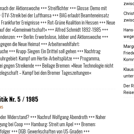
zwisc
ach der Aktionswoche +++ Streiflichter +++ Glosse: Demo mit
Chris
++ ÖTV-Streik bei der Lufthansa +++ BAG erlaubt Beamteneinsatz
zwisc
 Frankfurter Ereignisse +++ Rot-Grüne Koalition in Hessen +++ Neue
auf der »Gemeinwirtschaft« +++ Alfred Schmidt 1892-1985 +++
Hans
ndenzen: +++ Berlin: Erwerbslose, Jobber und Aktionswoche +++
wegen
gegen die Neue Heimat +++ Arbeiterwohlfahrt:
Margr
che +++ Krupp-Siegen: Ein Drittel soll gehen +++ Nachtrag
Frie
 Ruhrgebiet: Kampf um Hertie-Arbeitsplätze +++ Progamma,
Komm
zei gegen Streikende +++ Beilage Bremen: »Neue Technologie nicht
Klaus
Belegschaft – Kampf bei den Bremer Tageszeitungen«
unter
Der R
Reise
tik Nr. 5 / 1985
85
oder Widerstand? +++ Nachruf Wolfgang Abendroth +++ Naher
gung bei Coop +++ Hamburg: Streit um Apel +++ Bremen:
folger +++ DGB: Gewerkschaften von US-Gnaden +++