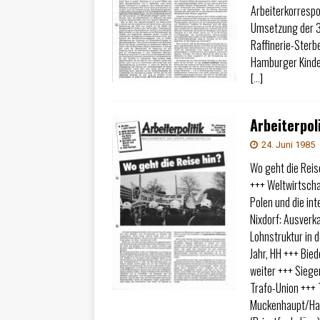
Arbeiterkorrespo
Umsetzung der 3
Raffinerie-Ster
Hamburger Kinde
[…]
Arbeiterpoli
24. Juni 1985
Wo geht die Reis
+++ Weltwirtscha
Polen und die int
Nixdorf: Ausverk
Lohnstruktur in 
Jahr, HH +++ Bie
weiter +++ Siege
Trafo-Union +++
Muckenhaupt/Hatt