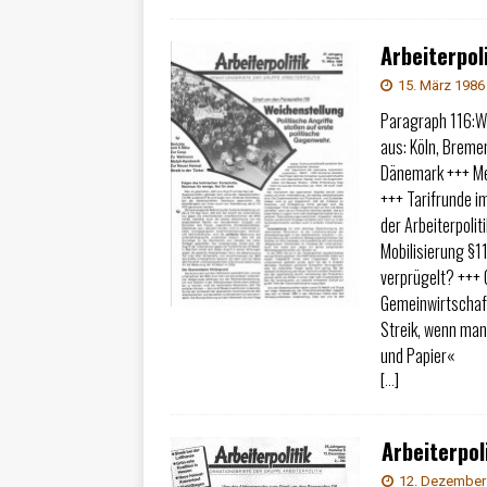
Arbeiterpoli
15. März 1986
Paragraph 116:We
aus: Köln, Breme
Dänemark +++ M
+++ Tarifrunde im
der Arbeiterpoli
Mobilisierung §1
verprügelt? +++ 
Gemeinwirtschaft
Streik, wenn man
und Papier«
[…]
Arbeiterpoli
12. Dezember