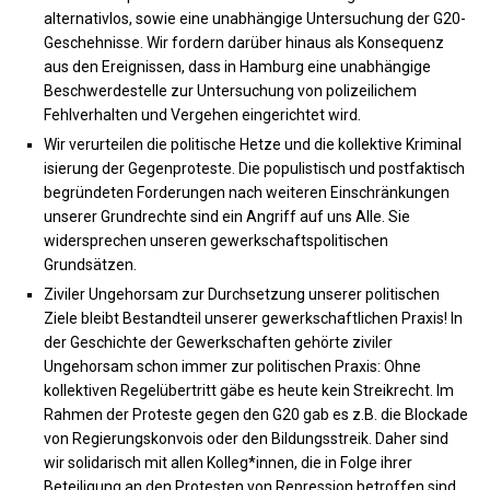
alternativlos, sowie eine unab­hän­gi­ge Untersuchung der G20-
Geschehnisse. Wir fordern darüber hinaus als Konsequenz
aus den Ereignissen, dass in Hamburg eine unabhängige
Beschwerdestelle zur Untersuchung von polizeilichem
Fehlverhalten und Vergehen eingerichtet wird.
Wir verurteilen die politische Hetze und die kollek­ti­ve Krimi­na­l
i­sie­rung der Gegenproteste. Die populistisch und post­fak­tisch
be­gründeten Forderungen nach weiteren Einschränkungen
unserer Grundrechte sind ein Angriff auf uns Alle. Sie
widersprechen unseren gewerkschaftspolitischen
Grundsätzen.
Ziviler Ungehorsam zur Durchsetzung unserer politischen
Ziele bleibt Bestandteil unserer gewerkschaftlichen Praxis! In
der Geschichte der Gewerkschaften gehörte ziviler
Ungehorsam schon immer zur politischen Praxis: Ohne
kollektiven Regelübertritt gäbe es heute kein Streikrecht. Im
Rahmen der Proteste gegen den G20 gab es z.B. die Blockade
von Regierungskonvois oder den Bildungsstreik. Daher sind
wir solidarisch mit allen Kolleg*innen, die in Folge ihrer
Beteiligung an den Protesten von Repression betroffen sind.