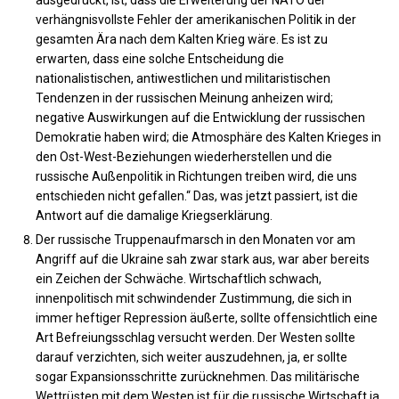
ausgedrückt, ist, dass die Erweiterung der NATO der
verhängnisvollste Fehler der amerikanischen Politik in der
gesamten Ära nach dem Kalten Krieg wäre. Es ist zu
erwarten, dass eine solche Entscheidung die
nationalistischen, antiwestlichen und militaristischen
Tendenzen in der russischen Meinung anheizen wird;
negative Auswirkungen auf die Entwicklung der russischen
Demokratie haben wird; die Atmosphäre des Kalten Krieges in
den Ost-West-Beziehungen wiederherstellen und die
russische Außenpolitik in Richtungen treiben wird, die uns
entschieden nicht gefallen.“ Das, was jetzt passiert, ist die
Antwort auf die damalige Kriegserklärung.
Der russische Truppenaufmarsch in den Monaten vor am
Angriff auf die Ukraine sah zwar stark aus, war aber bereits
ein Zeichen der Schwäche. Wirtschaftlich schwach,
innenpolitisch mit schwindender Zustimmung, die sich in
immer heftiger Repression äußerte, sollte offensichtlich eine
Art Befreiungsschlag versucht werden. Der Westen sollte
darauf verzichten, sich weiter auszudehnen, ja, er sollte
sogar Expansionsschritte zurücknehmen. Das militärische
Wettrüsten mit dem Westen ist für die russische Wirtschaft ja