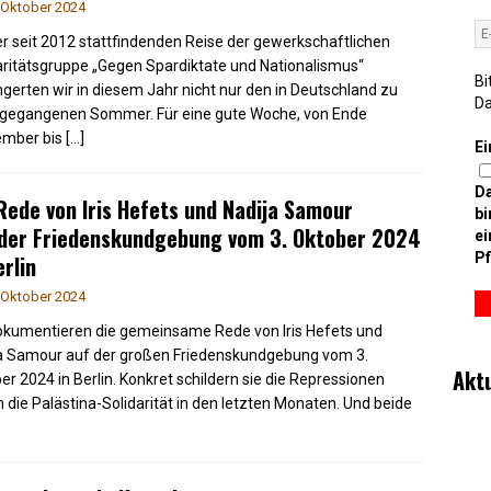
 Oktober 2024
er seit 2012 stattfindenden Reise der gewerkschaftlichen
aritätsgruppe „Gegen Spardiktate und Nationalismus“
Bi
ngerten wir in diesem Jahr nicht nur den in Deutschland zu
D
gegangenen Sommer. Für eine gute Woche, von Ende
ember bis
[…]
Ei
D
Rede von Iris Hefets und Nadija Samour
bi
 der Friedenskundgebung vom 3. Oktober 2024
ei
Pf
erlin
 Oktober 2024
okumentieren die gemeinsame Rede von Iris Hefets und
a Samour auf der großen Friedenskundgebung vom 3.
Akt
er 2024 in Berlin. Konkret schildern sie die Repressionen
 die Palästina-Solidarität in den letzten Monaten. Und beide