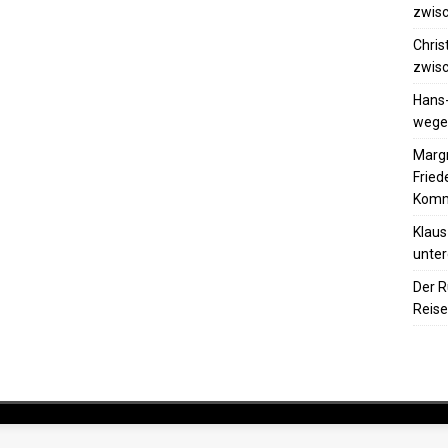
zwisc
Chris
zwisc
Hans
wegen
Margr
Frie
Komm
Klaus
unter
Der R
Reise