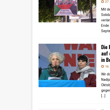
27.
Mit d
Solid
verlä
Ende 
Sept
Die 
auf
in B
16.
Wir d
Nadij
Oktob
gegen
[…]