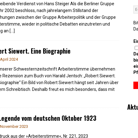
leibende Verdienst von Hans Steiger Als die Berliner Gruppe
hr 2002 beschloss, nach jahrelangem Stillstand der
hungen zwischen der Gruppe Arbeiterpolitik und der Gruppe
Bi
terstimme, wieder in politische Debatten einzutreten und
D
ig an
[…]
Ei
rt Siewert. Eine Biographie
D
 April 2024
bi
ei
nserer Schwesternzeitschrift Arbeiterstimme übernehmen
Pf
íe Rezension zum Buch von Harald Jentsch: „Robert Siewert.
Biographie“ Ein Bild von Robert Siewert hängt seit Jahren über
m Schreibtisch. Deshalb freut es mich besonders, dass mit
Akt
 Legende vom deutschen Oktober 1923
 November 2023
ruck aus der »Arbeiterstimme«, Nr. 221, 2023