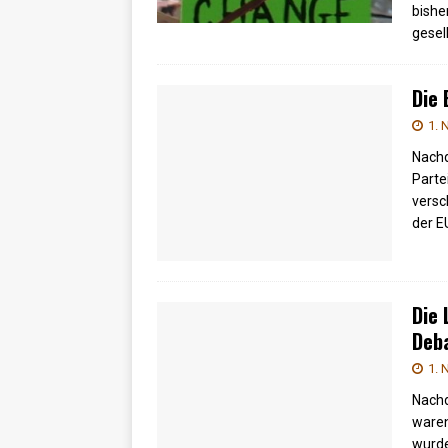
bishe
gesel
Die 
1. 
Nachd
Parte
versc
der E
Die 
Deba
1. 
Nachd
waren
wurde