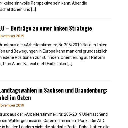
r« keine sinnvolle Perspektive sein kann. Aber die
lschaftlichen und
[…]
EU – Beiträge zu einer linken Strategie
November 2019
ruck aus der »Arbeiterstimme«, Nr. 205/2019 Bei den linken
ien und Bewegungen in Europa kann man drei grundsätzlich
hiedene Positionen zur EU finden: Orientierung auf Reform
U, Plan A und B, Lexit (Left Exit=Linker
[…]
Landtagswahlen in Sachsen und Brandenburg:
kel im Osten
November 2019
ruck aus der »Arbeiterstimme«, Nr. 205-2019 Überraschend
 die Wahlergebnisse im Osten nur in einem Punkt: Die AfD
 in beiden Ländern nicht die stärkste Partei. Dabei hatten alle