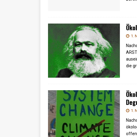
Öko
1. 
Nachd
ARSTI
ausei
die g
Ökol
Deg
1. 
Nachd
ökolo
offens