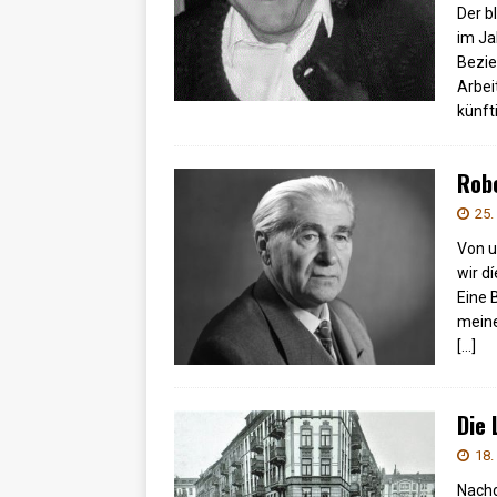
Der b
im Ja
Bezie
Arbei
künft
Robe
25.
Von u
wir d
Eine 
meine
[…]
Die
18.
Nachd