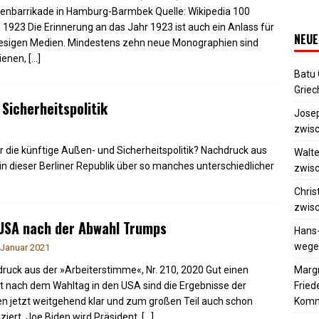
enbarrikade in Hamburg-Barmbek Quelle: Wikipedia 100
 1923 Die Erinnerung an das Jahr 1923 ist auch ein Anlass für
NEUE
iesigen Medien. Mindestens zehn neue Monographien sind
ienen,
[…]
Batu
Griec
Sicherheitspolitik
Josep
zwisc
die künftige Außen- und Sicherheitspolitik? ​Nachdruck aus
Walte
in dieser Berliner Republik über so manches unterschiedlicher
zwisc
Chris
zwisc
USA nach der Abwahl Trumps
Hans
wegen
 Januar 2021
Margr
ruck aus der »Arbeiterstimme«, Nr. 210, 2020 Gut einen
Frie
 nach dem Wahltag in den USA sind die Ergebnisse der
Komm
n jetzt weitgehend klar und zum großen Teil auch schon
fiziert. Joe Biden wird Präsident,
[…]