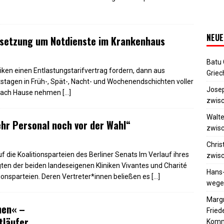
NEUE
rsetzung um Notdienste im Krankenhaus
Batu
iken einen Entlastungstarifvertrag fordern, dann aus
Griec
stagen in Früh-, Spät-, Nacht- und Wochenendschichten voller
Josep
t nach Hause nehmen
[…]
zwisc
Walte
ehr Personal noch vor der Wahl“
zwisc
Chris
die Koalitionsparteien des Berliner Senats Im Verlauf ihres
zwisc
ten der beiden landeseigenen Kliniken Vivantes und Charité
Hans
ionsparteien. Deren Vertreter*innen beließen es
[…]
wegen
Margr
nen« –
Frie
tläufer
Komm