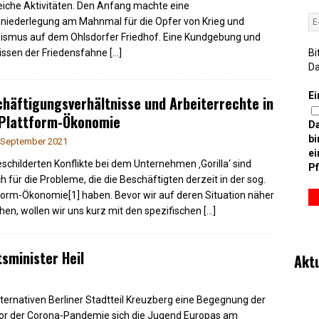
eiche Aktivitäten. Den Anfang machte eine
niederlegung am Mahnmal für die Opfer von Krieg und
ismus auf dem Ohlsdorfer Friedhof. Eine Kundgebung und
issen der Friedensfahne
[…]
Bi
D
Ei
häftigungsverhältnisse und Arbeiterrechte in
 Plattform-Ökonomie
D
bi
 September 2021
ei
eschilderten Konflikte bei dem Unternehmen ‚Gorilla‘ sind
Pf
ch für die Probleme, die die Beschäftigten derzeit in der sog.
form-Ökonomie[1] haben. Bevor wir auf deren Situation näher
hen, wollen wir uns kurz mit den spezifischen
[…]
tsminister Heil
Akt
ternativen Berliner Stadtteil Kreuzberg eine Begegnung der
 vor der Corona-Pandemie sich die Jugend Europas am