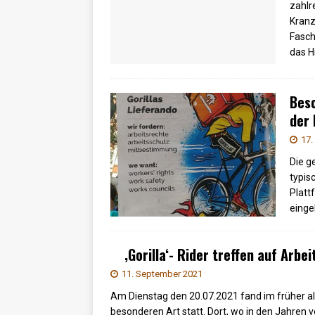
zahlr
Kranz
Fasch
das H
Besc
der
17.
Die g
typis
Platt
einge
‚Gorilla‘- Rider treffen auf Arbei
11. September 2021
Am Dienstag den 20.07.2021 fand im früher al
besonderen Art statt. Dort, wo in den Jahren