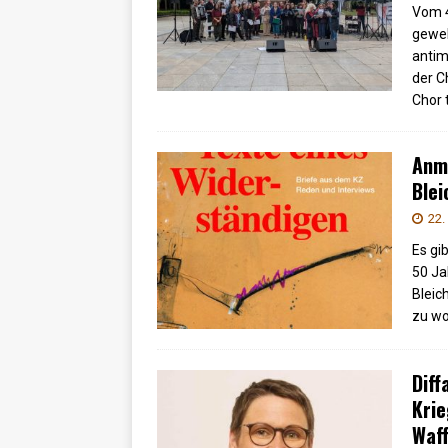
Vom 4
gewek
antimi
der C
Chor 
Anme
Blei
22.
Es gi
50 Ja
Bleic
zu wo
Diff
Kri
Waff