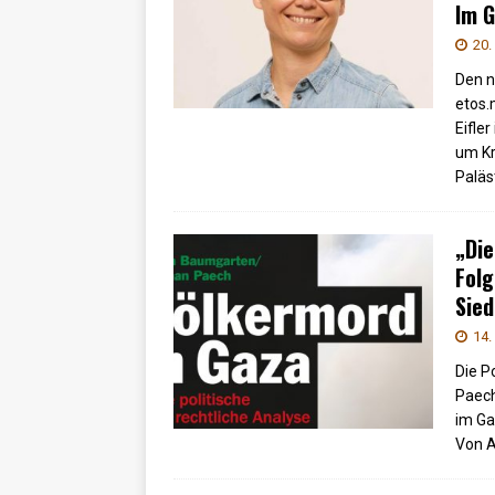
Im G
20.
Den n
etos.
Eifle
um Kr
Paläs
„Die
Folg
Sied
14.
Die P
Paech
im Ga
Von 