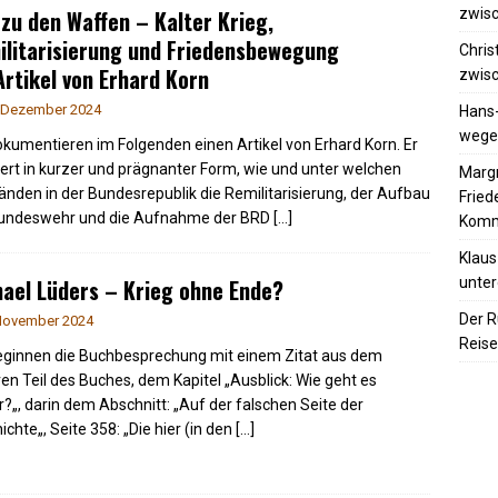
 zu den Waffen – Kalter Krieg,
zwisc
litarisierung und Friedensbewegung
Chris
Artikel von Erhard Korn
zwisc
 Dezember 2024
Hans
wegen
okumentieren im Folgenden einen Artikel von Erhard Korn. Er
dert in kurzer und prägnanter Form, wie und unter welchen
Margr
nden in der Bundesrepublik die Remilitarisierung, der Aufbau
Frie
Bundeswehr und die Aufnahme der BRD
[…]
Komm
Klaus
ael Lüders – Krieg ohne Ende?
unter
Der R
November 2024
Reise
eginnen die Buchbesprechung mit einem Zitat aus dem
ren Teil des Buches, dem Kapitel „Ausblick: Wie geht es
r?„, darin dem Abschnitt: „Auf der falschen Seite der
ichte„, Seite 358: „Die hier (in den
[…]