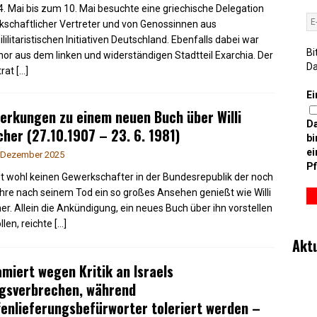
. Mai bis zum 10. Mai besuchte eine griechische Delegation
schaftlicher Vertreter und von Genossinnen aus
lilitaristischen Initiativen Deutschland. Ebenfalls dabei war
Bi
hor aus dem linken und widerständigen Stadtteil Exarchia. Der
D
trat
[…]
Ei
rkungen zu einem neuen Buch über Willi
D
cher (27.10.1907 – 23. 6. 1981)
bi
ei
 Dezember 2025
Pf
bt wohl keinen Gewerkschafter in der Bundesrepublik der noch
hre nach seinem Tod ein so großes Ansehen genießt wie Willi
her. Allein die Ankündigung, ein neues Buch über ihn vorstellen
llen, reichte
[…]
Akt
amiert wegen Kritik an Israels
egsverbrechen, während
enlieferungsbefürworter toleriert werden –