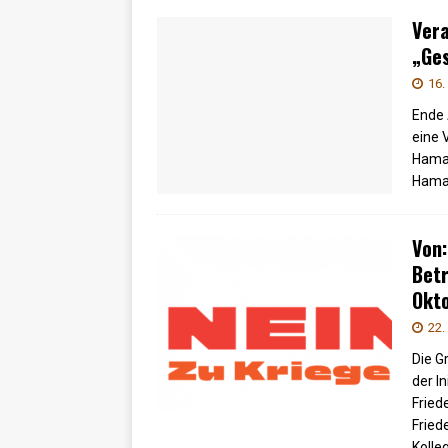
Vera
„Ge
16.
Ende 
eine 
Hamas
Hamas
Von
Betr
Okto
22.
Die G
der I
Fried
Fried
Kolle