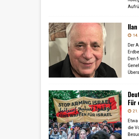
Aufr
Ilan
14.
Der A
Erdbe
Den f
Geneh
Über
Deut
Für 
21.
Etwa 
die V
Besuc