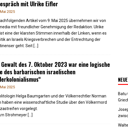
espräch mit Ulrike Eifler
 Mai 2025
achfolgenden Artikel vom 9. Mai 2025 übernehmen wir von
media mit freundlicher Genehmigung der Redaktion. Ulrike
r ist eine der klarsten Stimmen innerhalb der Linken, wenn es
itik an Israels Kriegsverbrechen und der Entrechtung der
tinenser geht. Seit
[…]
 Gewalt des 7. Oktober 2023 war eine logische
e des barbarischen israelischen
lerkolonialismus“
NEUE
 Mai 2025
Batu
olitologin Helga Baumgarten und der Völkerrechtler Norman
Griec
 haben eine wissenschaftliche Studie über den Völkermord
zastreifen vorgelegt.
Josep
Arn Strohmeyer
[…]
zwisc
Walte