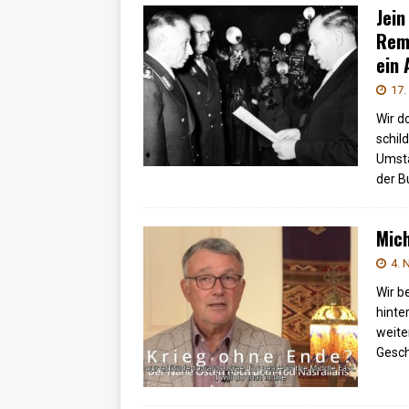
Jein
Remi
ein 
17.
Wir d
schil
Umstä
der 
Mich
4. 
Wir b
hinte
weite
Gesch