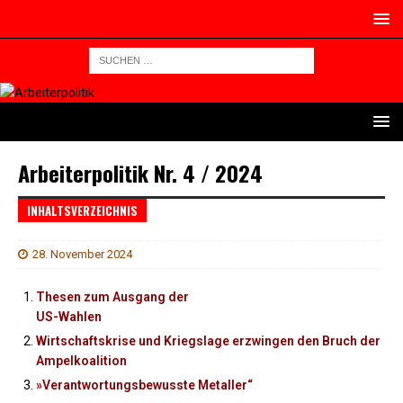
Arbeiterpolitik Nr. 4 / 2024
INHALTSVERZEICHNIS
28. November 2024
Thesen zum Ausgang der
US-Wahlen
Wirtschaftskrise und Kriegslage erzwingen den Bruch der
Ampelkoalition
»Verantwortungsbewusste Metaller“