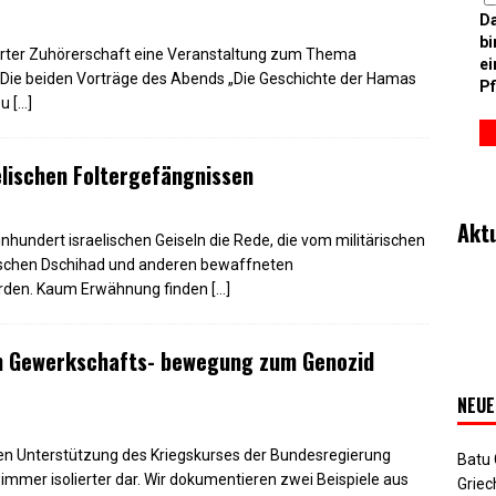
D
bi
ierter Zuhörerschaft eine Veranstaltung zum Thema
ei
 Die beiden Vorträge des Abends „Die Geschichte der Hamas
Pf
Zu
[…]
aelischen Foltergefängnissen
Akt
einhundert israelischen Geiseln die Rede, die vom militärischen
ischen Dschihad und anderen bewaffneten
erden. Kaum Erwähnung finden
[…]
en Gewerkschafts- bewegung zum Genozid
NEUE
nen Unterstützung des Kriegskurses der Bundesregierung
Batu
immer isolierter dar. Wir dokumentieren zwei Beispiele aus
Griec