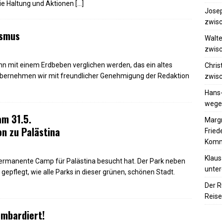
 die Haltung und Aktionen
[…]
Josep
zwisc
ismus
Walte
zwisc
n mit einem Erdbeben verglichen werden, das ein altes
Chris
übernehmen wir mit freundlicher Genehmigung der Redaktion
zwisc
Hans
wegen
m 31.5.
Margr
n zu Palästina
Frie
Komm
Klaus
permanente Camp für Palästina besucht hat. Der Park neben
unter
epflegt, wie alle Parks in dieser grünen, schönen Stadt.
Der R
Reise
ombardiert!