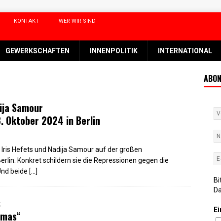
KONTAKT
WER WIR SIND
GEWERKSCHAFTEN
INNENPOLITIK
INTERNATIONAL
ABON
dija Samour
. Oktober 2024 in Berlin
ris Hefets und Nadija Samour auf der großen
lin. Konkret schildern sie die Repressionen gegen die
 Und beide
[…]
Bi
D
:
Ei
amas“