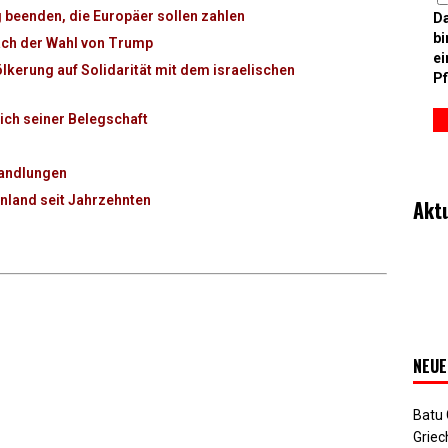
g beenden, die Europäer sollen zahlen
D
bi
ach der Wahl von Trump
ei
kerung auf Solidarität mit dem israelischen
Pf
ich seiner Belegschaft
handlungen
nland seit Jahrzehnten
Akt
NEUE
Batu
Griec