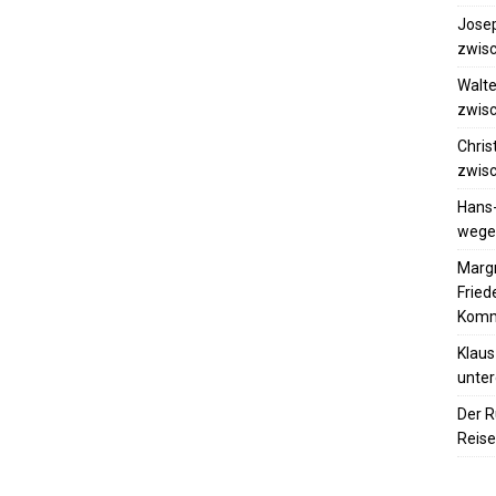
Josep
zwisc
Walte
zwisc
Chris
zwisc
Hans
wegen
Margr
Frie
Komm
Klaus
unter
Der R
Reise