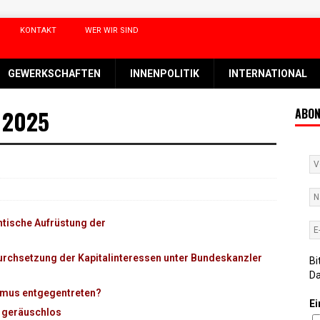
KONTAKT
WER WIR SIND
GEWERKSCHAFTEN
INNENPOLITIK
INTERNATIONAL
/ 2025
ABON
ntische Aufrüstung der
Durchsetzung der Kapitalinteressen unter Bundeskanzler
Bi
D
smus entgegentreten?
Ei
d geräuschlos